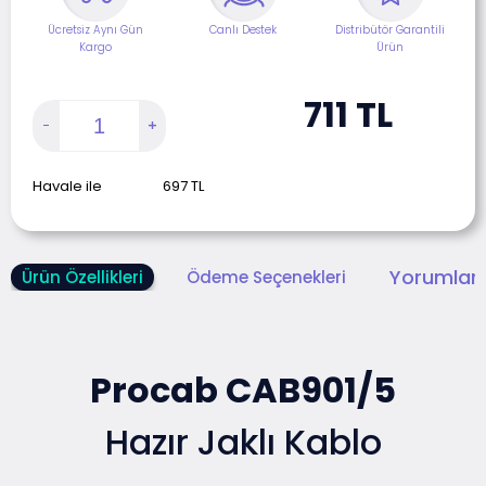
Ücretsiz Aynı Gün
Canlı Destek
Distribütör Garantili
Kargo
Ürün
711
TL
Havale ile
697
TL
Yorumlar 
Ürün Özellikleri
Ödeme Seçenekleri
Procab CAB901/5
Hazır Jaklı Kablo