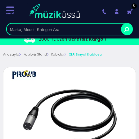
0
2000 TL Üzeri
Ücretsiz Kargo !
Anasayfa
Kablo & Stand
Kablolar
XLR Sinyal Kablosu