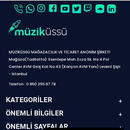
MÜZİKÜSSÜ MAĞAZACILIK VE TİCARET ANONİM ŞİRKETİ
Mağaza(Tadilatta) :Esentepe Mah. Ecza Sk. No:4 Pol
Center AVM Giriş Kat No:43 (Kanyon AVM Yanı) Levent Şişli
- İstanbul
Telefon : 0 850 255 87 78
KATEGORILER
ÖNEMLI BILGILER
ÖNEMLI SAYFALAR