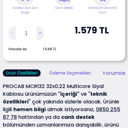
Ücretsiz Aynı Gün
Canlı Destek
Distribütör Garantili
Kargo
Ürün
1.579
TL
Havale ile
1.548
TL
Yorumlar 
Ürün Özellikleri
Ödeme Seçenekleri
PROCAB MCR132 32x0.22 Multicore Siyal
Kablosu ürünümüzün
"içeriği"
ve "
teknik
özellikleri
" çok yakında sizlerle olacak. Ürünle
ilgili
hemen
bilgi
almak istiyorsanız,
0850 255
87 78
hattından ya da
canlı
destek
bölümünden uzmanlarımıza danışabilir, ürünü