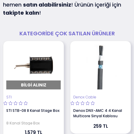
hemen
satın alabilirsiniz
! Ürünün içeriği için
takipte
kalın
!
KATEGORIDE ÇOK SATILAN ÜRÜNLER
BILGI ALINIZ
STI
Denox Cable
STI STB-08 8 Kanal Stage Box
Denox DNX-AMC 4 4 Kanal
Multicore Sinyal Kablosu
8 Kanal Stage Box
259 TL
1.579 TL