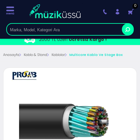
0
2000 TL Üzeri
Ücretsiz Kargo !
Anasayfa
Kablo & Stand
Kablolar
Multicore Kablo Ve Stage Box