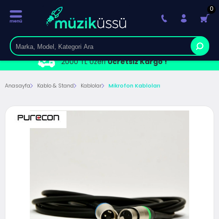
0
2000 TL Üzeri
Ücretsiz Kargo !
Anasayfa
Kablo & Stand
Kablolar
Mikrofon Kabloları