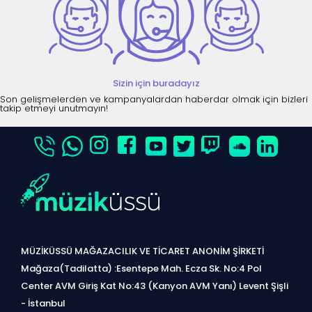
Sizin için buradayız
Son gelişmelerden ve kampanyalardan haberdar olmak için bizleri
takip etmeyi unutmayın!
MÜZİKÜSSÜ MAĞAZACILIK VE TİCARET ANONİM ŞİRKETİ
Mağaza(Tadilatta) :Esentepe Mah. Ecza Sk. No:4 Pol
Center AVM Giriş Kat No:43 (Kanyon AVM Yanı) Levent Şişli
- İstanbul