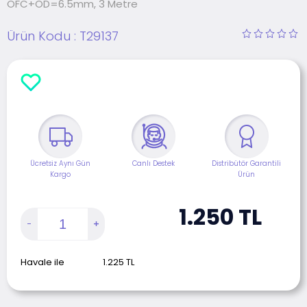
OFC+OD=6.5mm, 3 Metre
Ürün Kodu :
T29137
Ücretsiz Aynı Gün
Canlı Destek
Distribütör Garantili
Kargo
Ürün
1.250
TL
Havale ile
1.225
TL