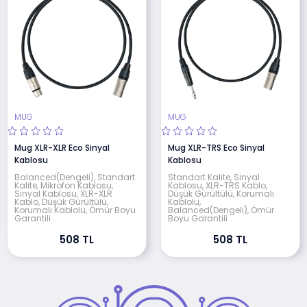
MUG
MUG
Mug XLR-XLR Eco Sinyal
Mug XLR-TRS Eco Sinyal
Kablosu
Kablosu
Balanced(Dengeli), Standart
Standart Kalite, Sinyal
Kalite, Mikrofon Kablosu,
Kablosu, XLR-TRS Kablo,
Sinyal Kablosu, XLR-XLR
Düşük Gürültülü, Korumalı
Kablo, Düşük Gürültülü,
Kablolu,
Korumalı Kablolu, Ömür Boyu
Balanced(Dengeli), Ömür
Garantili
Boyu Garantili
508 TL
508 TL