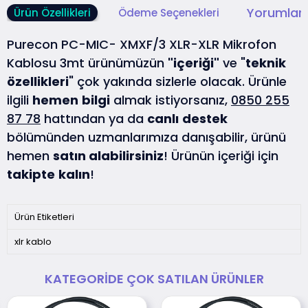
Yorumlar 
Ürün Özellikleri
Ödeme Seçenekleri
Purecon PC-MIC- XMXF/3 XLR-XLR Mikrofon
Kablosu 3mt ürünümüzün
"içeriği"
ve "
teknik
özellikleri
" çok yakında sizlerle olacak. Ürünle
ilgili
hemen
bilgi
almak istiyorsanız,
0850 255
87 78
hattından ya da
canlı
destek
bölümünden uzmanlarımıza danışabilir, ürünü
hemen
satın alabilirsiniz
! Ürünün içeriği için
takipte
kalın
!
Ürün Etiketleri
xlr kablo
KATEGORIDE ÇOK SATILAN ÜRÜNLER