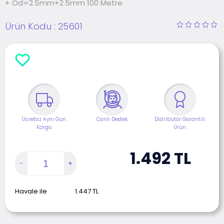
+ Od=2.5mm+2.5mm 100 Metre
Ürün Kodu :
25601
Ücretsiz Aynı Gün
Canlı Destek
Distribütör Garantili
Kargo
Ürün
1.492
TL
Havale ile
1.447
TL