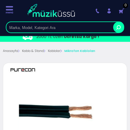
0
2000 TL Üzeri
Ücretsiz Kargo !
Anasayfa
Kablo & Stand
Kablolar
Mikrofon Kabloları