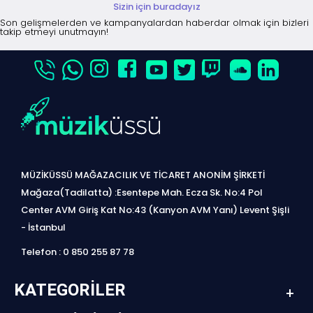
Sizin için buradayız
Son gelişmelerden ve kampanyalardan haberdar olmak için bizleri
takip etmeyi unutmayın!
MÜZİKÜSSÜ MAĞAZACILIK VE TİCARET ANONİM ŞİRKETİ
Mağaza(Tadilatta) :Esentepe Mah. Ecza Sk. No:4 Pol
Center AVM Giriş Kat No:43 (Kanyon AVM Yanı) Levent Şişli
- İstanbul
Telefon : 0 850 255 87 78
KATEGORILER