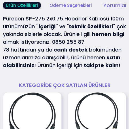
Yorumlar 
Ürün Özellikleri
Ödeme Seçenekleri
Purecon SP-275 2x0.75 Hoparlör Kablosu 100m
ürünümüzün
"içeriği"
ve "
teknik
özellikleri
" çok
yakında sizlerle olacak. Ürünle ilgili
hemen
bilgi
almak istiyorsanız,
0850 255 87
78
hattından ya da
canlı
destek
bölümünden
uzmanlarımıza danışabilir, ürünü hemen
satın
alabilirsiniz
! Ürünün içeriği için
takipte
kalın
!
KATEGORIDE ÇOK SATILAN ÜRÜNLER