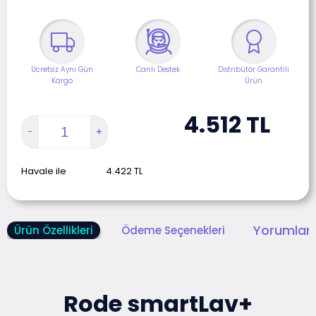
Ücretsiz Aynı Gün
Canlı Destek
Distribütör Garantili
Kargo
Ürün
4.512
TL
Havale ile
4.422
TL
Yorumlar 
Ürün Özellikleri
Ödeme Seçenekleri
Rode smartLav+