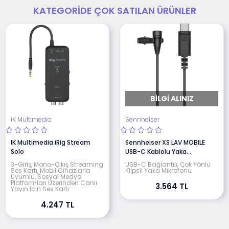
KATEGORIDE ÇOK SATILAN ÜRÜNLER
BILGI ALINIZ
iK Multimedia
Sennheiser
IK Multimedia iRig Stream
Sennheiser XS LAV MOBILE
Solo
USB-C Kablolu Yaka
Mikrofonu
3-Giriş, Mono-Çıkış Streaming
USB-C Bağlantılı, Çok Yönlü
Ses Kartı, Mobil Cihazlarla
Klipsli Yaka Mikrofonu
Uyumlu, Sosyal Medya
Platformları Üzerinden Canlı
3.564 TL
Yayın İçin Ses Kartı
4.247 TL