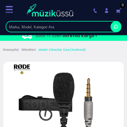
0
2000 TL Üzeri
Ücretsiz Kargo !
Anasayfa
Mikrofon
Mobil Cihazlar (ios/android)