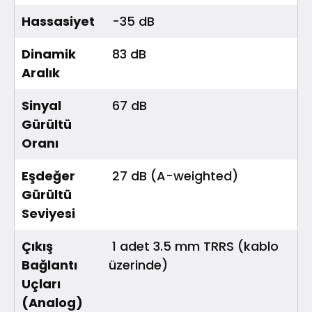
Hassasiyet
-35 dB
Dinamik
83 dB
Aralık
Sinyal
67 dB
Gürültü
Oranı
Eşdeğer
27 dB (A-weighted)
Gürültü
Seviyesi
Çıkış
1 adet 3.5 mm TRRS (kablo
Bağlantı
üzerinde)
Uçları
(Analog)