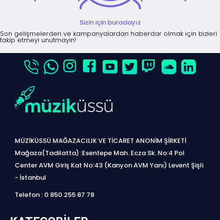
Sizin için buradayız
Son gelişmelerden ve kampanyalardan haberdar olmak için bizleri
takip etmeyi unutmayın!
MÜZİKÜSSÜ MAĞAZACILIK VE TİCARET ANONİM ŞİRKETİ
Mağaza(Tadilatta) :Esentepe Mah. Ecza Sk. No:4 Pol
Center AVM Giriş Kat No:43 (Kanyon AVM Yanı) Levent Şişli
- İstanbul
Telefon : 0 850 255 87 78