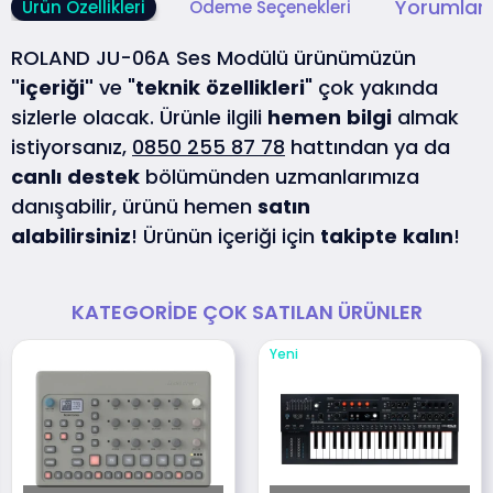
Yorumlar 
Ürün Özellikleri
Ödeme Seçenekleri
ROLAND JU-06A Ses Modülü ürünümüzün
"içeriği"
ve "
teknik
özellikleri
" çok yakında
sizlerle olacak. Ürünle ilgili
hemen
bilgi
almak
istiyorsanız,
0850 255 87 78
hattından ya da
canlı
destek
bölümünden uzmanlarımıza
danışabilir, ürünü hemen
satın
alabilirsiniz
! Ürünün içeriği için
takipte
kalın
!
KATEGORIDE ÇOK SATILAN ÜRÜNLER
Yeni