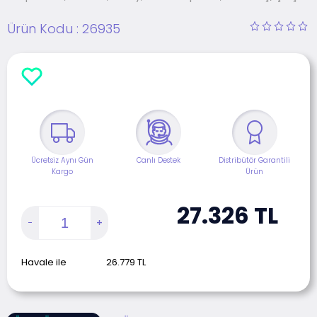
Ürün Kodu :
26935
Ücretsiz Aynı Gün
Canlı Destek
Distribütör Garantili
Kargo
Ürün
27.326
TL
Havale ile
26.779
TL