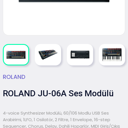
ROLAND
ROLAND JU-06A Ses Modülü
4-voice Synthesizer Modülü, 60/106 Modlu USB Ses
Arabirimi, 1LFO, 1 Osilatör, 2 Filtre, 1 Envelope, 16-step
Sequencer, Chorus, Delay, Dahili Hoparlör, MIDI Giriş/Çıkış