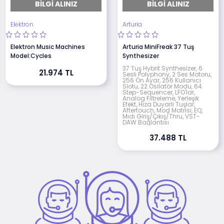
BILGI ALINIZ
BILGI ALINIZ
Elektron
Arturia
Elektron Music Machines
Arturia MiniFreak 37 Tuş
Model:Cycles
Synthesizer
37 Tuş Hybrit Synthesizer, 6
21.974 TL
Sesli Polyphony, 2 Ses Motoru,
256 Ön Ayar, 256 Kullanıcı
Slotu, 22 Osilatör Modu, 64
Step-Sequencer, LFO'lar,
Analog Filtreleme, Yerleşik
Efekt, Hıza Duyarlı Tuşlar,
Aftertouch, Mod Matrisi, EQ,
Mıdı Giriş/Çıkış/Thru, VST-
DAW Bağlantısı
37.488 TL