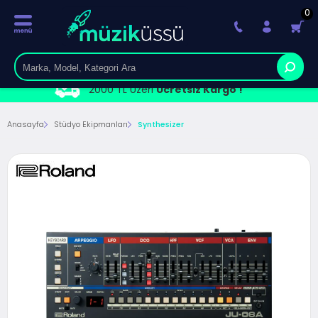
0
2000 TL Üzeri
Ücretsiz Kargo !
Anasayfa
Stüdyo Ekipmanları
Synthesizer