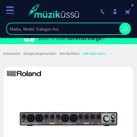
0
2000 TL Üzeri
Ücretsiz Kargo !
Anasayfa
Stüdyo Ekipmanları
Ses Kartları
USB Ses Kartı