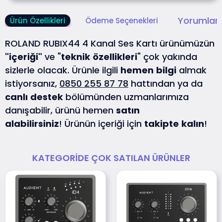
Yorumlar 
Ürün Özellikleri
Ödeme Seçenekleri
ROLAND RUBIX44 4 Kanal Ses Kartı ürünümüzün
"içeriği"
ve "
teknik
özellikleri
" çok yakında
sizlerle olacak. Ürünle ilgili
hemen
bilgi
almak
istiyorsanız,
0850 255 87 78
hattından ya da
canlı
destek
bölümünden uzmanlarımıza
danışabilir, ürünü hemen
satın
alabilirsiniz
! Ürünün içeriği için
takipte
kalın
!
KATEGORIDE ÇOK SATILAN ÜRÜNLER