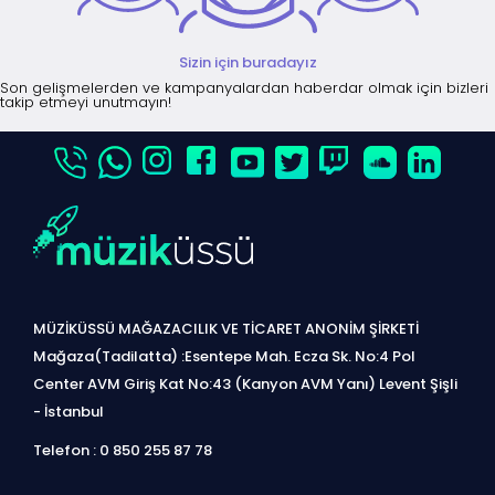
Sizin için buradayız
Son gelişmelerden ve kampanyalardan haberdar olmak için bizleri
takip etmeyi unutmayın!
MÜZİKÜSSÜ MAĞAZACILIK VE TİCARET ANONİM ŞİRKETİ
Mağaza(Tadilatta) :Esentepe Mah. Ecza Sk. No:4 Pol
Center AVM Giriş Kat No:43 (Kanyon AVM Yanı) Levent Şişli
- İstanbul
Telefon : 0 850 255 87 78