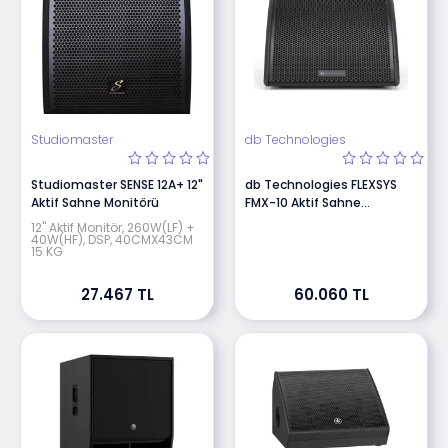
Studiomaster
db Technologies
Studiomaster SENSE 12A+ 12"
db Technologies FLEXSYS
Aktif Sahne Monitörü
FMX-10 Aktif Sahne
Monitörü
12" Aktif Monitör, 260W(LF) +
40W(HF), DSP, 40CMX43CM
15 KG
27.467 TL
60.060 TL