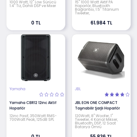
1000 Watt, 12" Low Sürücü
15" 1000 Watt Aktif PA
1.4" Tiz, Dahili DSP ve Mixer
Hoparlör, Bluetooth
Bağlantısı, 1.5" Titanium
Tweeter,
0 TL
61.984 TL
Yamaha
JBL
Yamaha CBR12 12inc Aktif
JBL EON ONE COMPACT
Hoparlör
Taşınabilir Şarjlı Hoparlör
12inc Pasif, 350Watt RMS-
120Watt, 8" Woofer, 1"
700Watt Peak, 125dB SPL
Tweeter, 4 Kanal Mikser,
Bluetooth, DSP, 12 Saat
Batarya Ömrü
0 TL
55.836 TL