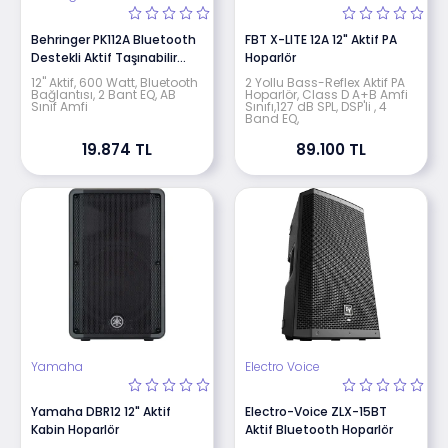
Behringer PK112A Bluetooth
FBT X-LITE 12A 12" Aktif PA
Destekli Aktif Taşınabilir
Hoparlör
Hoparlör
12" Aktif, 600 Watt, Bluetooth
2 Yollu Bass-Reflex Aktif PA
Bağlantısı, 2 Bant EQ, AB
Hoparlör, Class D A+B Amfi
Sınıf Amfi
Sınıfı,127 dB SPL, DSP'li , 4
Band EQ,
19.874 TL
89.100 TL
Yamaha
Electro Voice
Yamaha DBR12 12" Aktif
Electro-Voice ZLX-15BT
Kabin Hoparlör
Aktif Bluetooth Hoparlör