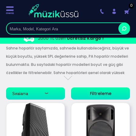
0
2000 TL Üzeri
Ücretsiz Kargo !
Sahne hoparlör sayfamızda, sahnede kullanabileceğiniz, büyük ve
küçük boyutlu, yüksek SPL değerlerine sahip, PA hoparlör modelleri
bulunmakta. Bu sayfadaki hoparlör modelleri boyut ve güç gibi
özellikler ile filtrelenebilir. Sahne hoparlörleri genel olarak yüksek
ses üreten profesyonel seviyedeki cihazlardır.
En kaliteli ve
sağlam sahne hoparlör modelleri ve uygulamanıza en uygun
Filtreleme
ürünleri bu kategori altında bulabilir, yardıma ihtiyacınız varsa
canlı destek üzerinden uzmanlarımıza danışabilirsiniz.