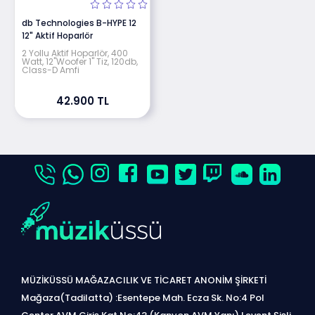
db Technologies B-HYPE 12
12" Aktif Hoparlör
2 Yollu Aktif Hoparlör, 400
Watt, 12"Woofer 1" Tiz, 120db,
Class-D Amfi
42.900 TL
MÜZİKÜSSÜ MAĞAZACILIK VE TİCARET ANONİM ŞİRKETİ
Mağaza(Tadilatta) :Esentepe Mah. Ecza Sk. No:4 Pol