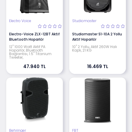
Electro Voice
Studiomaster
Electro-Voice ZLX-12BT Aktif
Studiomaster S1-10A 2 Yollu
Bluetooth Hoparlör
Aktif Hoparlör
12" 1000 Watt Aktif PA
10" 2 Yollu, Aktif 260W Halı
Hoparlör, Bluetooth
Kaplı, 21 KG
Bağlantısı, 1.5" Titanium
Tweeter,
47.940 TL
16.469 TL
Behringer
FBT