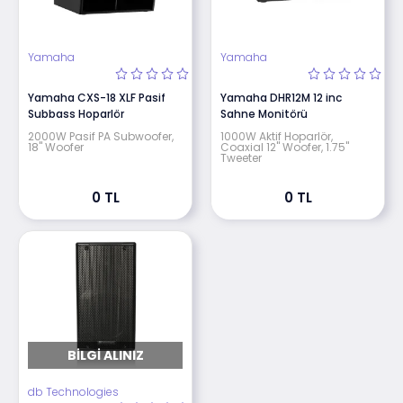
Yamaha
Yamaha
Yamaha CXS-18 XLF Pasif
Yamaha DHR12M 12 inc
Subbass Hoparlör
Sahne Monitörü
2000W Pasif PA Subwoofer,
1000W Aktif Hoparlör,
18" Woofer
Coaxial 12" Woofer, 1.75"
Tweeter
0 TL
0 TL
BILGI ALINIZ
db Technologies