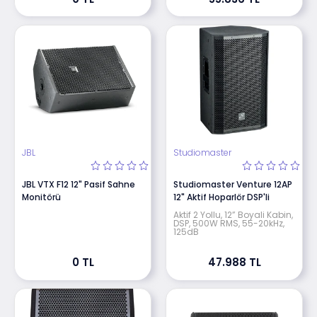
JBL
Studiomaster
JBL VTX F12 12" Pasif Sahne
Studiomaster Venture 12AP
Monitörü
12" Aktif Hoparlör DSP'li
Aktif 2 Yollu, 12” Boyali Kabin,
DSP, 500W RMS, 55-20kHz,
125dB
0 TL
47.988 TL