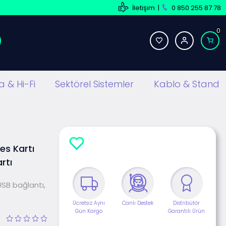
İletişim
|
0 850 255 87 78
0
 & Hi-Fi
Sektörel Sistemler
Kablo & Stand
es Kartı
rtı
, USB bağlantı,
Ücretsiz Aynı
Canlı Destek
Distribütör
Gün Kargo
Garantili Ürün