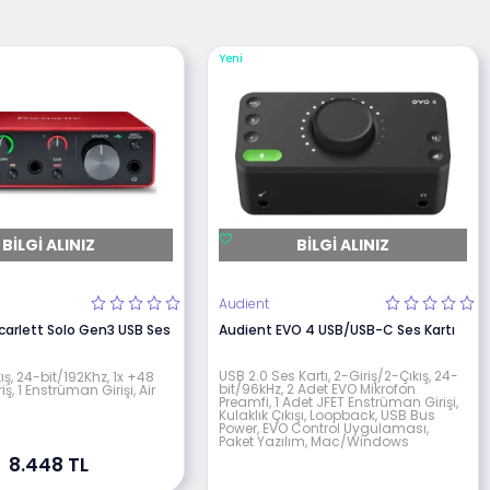
Yeni
BILGI ALINIZ
BILGI ALINIZ
Audient
Scarlett Solo Gen3 USB Ses
Audient EVO 4 USB/USB-C Ses Kartı
USB 2.0 Ses Kartı, 2-Giriş/2-Çıkış, 24-
kış, 24-bit/192Khz, 1x +48
bit/96kHz, 2 Adet EVO Mikrofon
iş, 1 Enstrüman Girişi, Air
Preamfi, 1 Adet JFET Enstrüman Girişi,
Kulaklık Çıkışı, Loopback, USB Bus
Power, EVO Control Uygulaması,
Paket Yazılım, Mac/Windows
8.448 TL