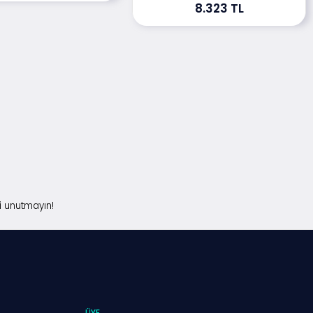
8.323 TL
i unutmayın!
ÜYE