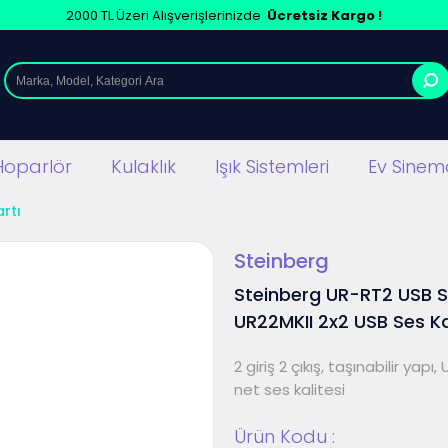
2000 TL Üzeri Alışverişlerinizde
Ücretsiz Kargo !
Hoparlör
Kulaklık
Işık Sistemleri
Ev Sinema
rtı
Steinberg
Steinberg UR-RT2 USB S
UR22MKII 2x2 USB Ses Ka
2 giriş 2 çıkış, taşınabilir yapı
net ses kalitesi
Ürün Kodu :