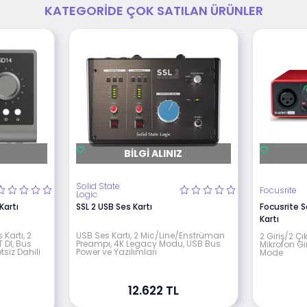
KATEGORIDE ÇOK SATILAN ÜRÜNLER
BILGI ALINIZ
Solid State
Focusrite
Logic
Kartı
SSL 2 USB Ses Kartı
Focusrite 
Kartı
Kartı, 2
USB Ses Kartı, 2 Mic/Line/Enstrüman
2 Giriş/2 Çı
 DI, Bus
Preampı, 4K Legacy Modu, USB Bus
Mikrofon Gir
etsiz Dahili
Power ve Yazılımları
Mode
12.622 TL