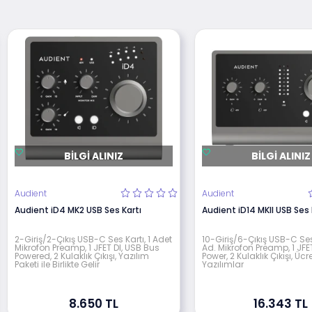
BILGI ALINIZ
BILGI ALINIZ
Audient
Audient
Audient iD4 MK2 USB Ses Kartı
Audient iD14 MKll USB Ses 
2-Giriş/2-Çıkış USB-C Ses Kartı, 1 Adet
10-Giriş/6-Çıkış USB-C Ses 
Mikrofon Preamp, 1 JFET DI, USB Bus
Ad. Mikrofon Preamp, 1 JFET
Powered, 2 Kulaklık Çıkışı, Yazılım
Power, 2 Kulaklık Çıkışı, Ücr
Paketi ile Birlikte Gelir
Yazılımlar
8.650 TL
16.343 TL