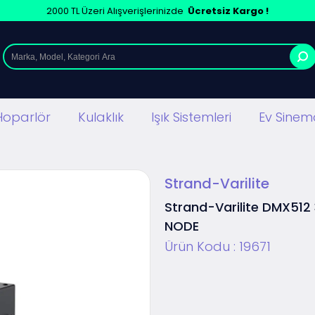
2000 TL Üzeri Alışverişlerinizde
Ücretsiz Kargo !
Hoparlör
Kulaklık
Işık Sistemleri
Ev Sinema
Strand-Varilite
Strand-Varilite DMX512
NODE
Ürün Kodu :
19671