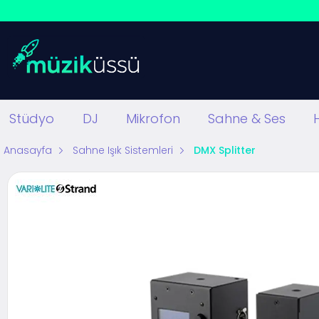
Stüdyo
DJ
Mikrofon
Sahne & Ses
Anasayfa
Sahne Işık Sistemleri
DMX Splitter