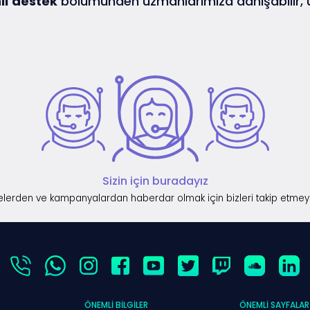
lı
destek
bölümünden uzmanlarımıza danışabilir,
Sizin için buradayız
lerden ve kampanyalardan haberdar olmak için bizleri takip etmey
ÖNEMLI BILGILER
ÖNEMLI SAYFALAR