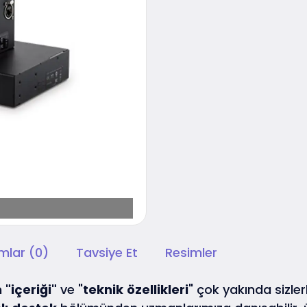
mlar (0)
Tavsiye Et
Resimler
n
"içeriği"
ve "
teknik
özellikleri
" çok yakında sizlerl