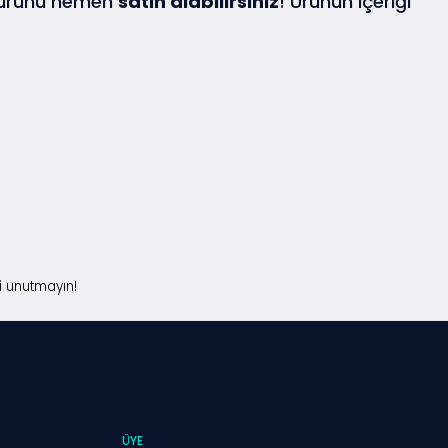
 ürünü hemen
satın alabilirsiniz
! Ürünün içeriği
i unutmayın!
ÜYE