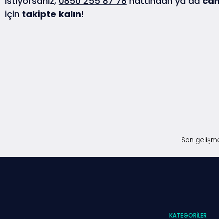
istiyorsanız,
0850 255 87 78
hattından ya da
can
için
takipte
kalın
!
Son gelişme
KATEGORILER