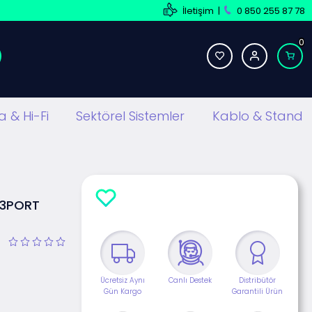
İletişim
|
0 850 255 87 78
0
 & Hi-Fi
Sektörel Sistemler
Kablo & Stand
 3PORT
Ücretsiz Aynı
Canlı Destek
Distribütör
Gün Kargo
Garantili Ürün