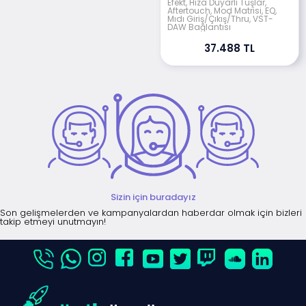
Efekt, Hıza Duyarlı Tuşlar,
Aftertouch, Mod Matrisi, EQ,
Mıdı Giriş/Çıkış/Thru, VST-
DAW Bağlantısı
37.488 TL
Sizin için buradayız
Son gelişmelerden ve kampanyalardan haberdar olmak için bizleri
takip etmeyi unutmayın!