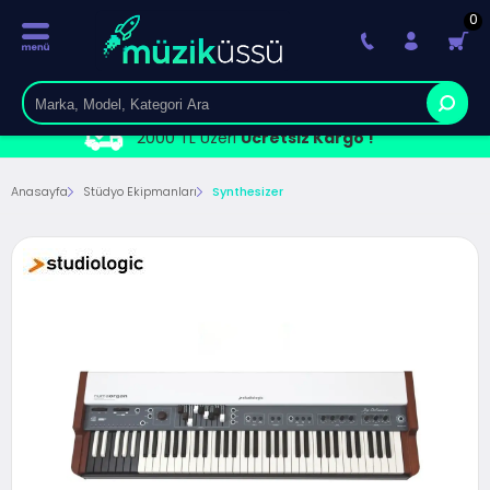
0
2000 TL Üzeri
Ücretsiz Kargo !
Anasayfa
Stüdyo Ekipmanları
Synthesizer