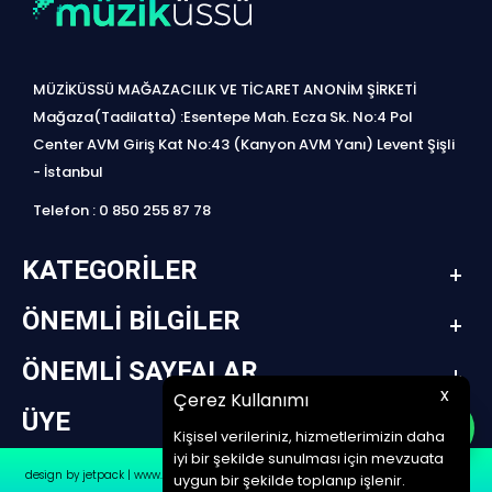
MÜZİKÜSSÜ MAĞAZACILIK VE TİCARET ANONİM ŞİRKETİ
Mağaza(Tadilatta) :Esentepe Mah. Ecza Sk. No:4 Pol
Center AVM Giriş Kat No:43 (Kanyon AVM Yanı) Levent Şişli
- İstanbul
Telefon : 0 850 255 87 78
KATEGORILER
ÖNEMLI BILGILER
ÖNEMLI SAYFALAR
x
Çerez Kullanımı
ÜYE
Kişisel verileriniz, hizmetlerimizin daha
iyi bir şekilde sunulması için mevzuata
design by jetpack | www.müziküssü.com | copyright ©2022 Tüm hakları saklıdır.
uygun bir şekilde toplanıp işlenir.