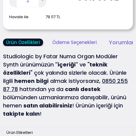
Havale ile
79.117
TL
Yorumlar 
Ürün Özellikleri
Ödeme Seçenekleri
Studiologic by Fatar Numa Organ Modüler
Synth ürünümüzün
"içeriği"
ve "
teknik
özellikleri
" çok yakında sizlerle olacak. Ürünle
ilgili
hemen
bilgi
almak istiyorsanız,
0850 255
87 78
hattından ya da
canlı
destek
bölümünden uzmanlarımıza danışabilir, ürünü
hemen
satın alabilirsiniz
! Ürünün içeriği için
takipte
kalın
!
Ürün Etiketleri