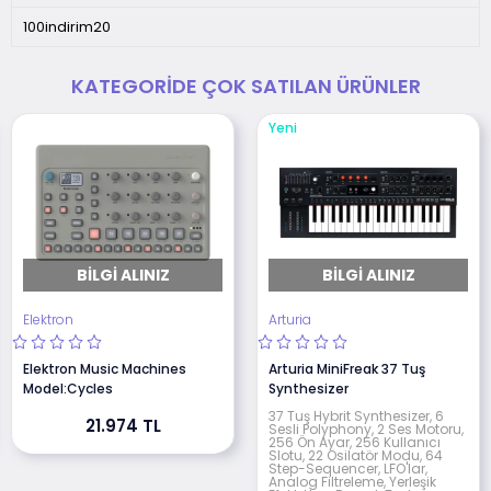
100indirim20
KATEGORIDE ÇOK SATILAN ÜRÜNLER
Yeni
BILGI ALINIZ
BILGI ALINIZ
Elektron
Arturia
Elektron Music Machines
Arturia MiniFreak 37 Tuş
Model:Cycles
Synthesizer
37 Tuş Hybrit Synthesizer, 6
21.974 TL
Sesli Polyphony, 2 Ses Motoru,
256 Ön Ayar, 256 Kullanıcı
Slotu, 22 Osilatör Modu, 64
Step-Sequencer, LFO'lar,
Analog Filtreleme, Yerleşik