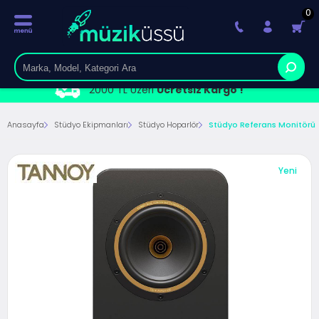
0
2000 TL Üzeri
Ücretsiz Kargo !
Anasayfa
Stüdyo Ekipmanları
Stüdyo Hoparlör
Stüdyo Referans Monitörü
Yeni