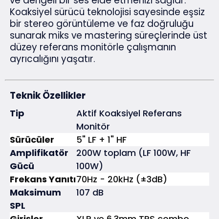
ve dengeli bir ses elde etmenizi sağlar.
Koaksiyel sürücü teknolojisi sayesinde eşsiz
bir stereo görüntüleme ve faz doğruluğu
sunarak miks ve mastering süreçlerinde üst
düzey referans monitörle çalışmanın
ayrıcalığını yaşatır.
Teknik Özellikler
Tip
Aktif Koaksiyel Referans
Monitör
Sürücüler
5" LF + 1" HF
Amplifikatör
200W toplam (LF 100W, HF
Gücü
100W)
Frekans Yanıtı
70Hz - 20kHz (±3dB)
Maksimum
107 dB
SPL
Girişler
XLR ve 6.3mm TRS combo