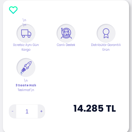
\n
\n
Ücretsiz Aynı Gün
Canlı Destek
Distribütör Garantili
Kargo
Ürün
\n
3 Saate Hızlı
Teslimat\n
14.285
TL