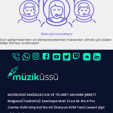
Sizin için buradayız
Son gelişmelerden ve kampanyalardan haberdar olmak için bizleri
takip etmeyi unutmayın!
MÜZİKÜSSÜ MAĞAZACILIK VE TİCARET ANONİM ŞİRKETİ
Mağaza(Tadilatta) :Esentepe Mah. Ecza Sk. No:4 Pol
Center AVM Giriş Kat No:43 (Kanyon AVM Yanı) Levent Şişli