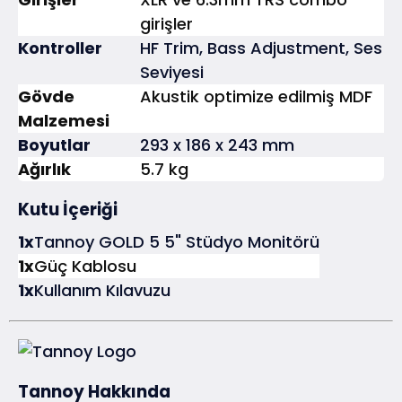
girişler
Kontroller
HF Trim, Bass Adjustment, Ses
Seviyesi
Gövde
Akustik optimize edilmiş MDF
Malzemesi
Boyutlar
293 x 186 x 243 mm
Ağırlık
5.7 kg
Kutu İçeriği
1x
Tannoy GOLD 5 5" Stüdyo Monitörü
1x
Güç Kablosu
1x
Kullanım Kılavuzu
Tannoy Hakkında