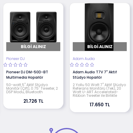
BILGI ALINIZ
BILGI ALINIZ
Pioneer DJ
Adam Audio
Pioneer DJ DM-50D-BT
Adam Audio T7V 7" Aktif
Multimedia Hoparlör
Stüdyo Hoparlör
50-watt 5" Aktif Stüdyo
2 Yollu 50 Watt 7" Aktif Stüdyo
Monitör (Çift), 0.75" Tweeter, 2
Referans Monitörü (Tek), 20
DSP Modu, Bluetooth
Watt U-ART Accelerated-
Ribbon Tweeter ile Birlikte
21.726 TL
17.650 TL