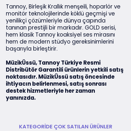
Tannoy, Birleşik Krallık menşeili, hoparlör ve
monitör teknolojilerinde köklü geçmişi ve
yenilikçi çözümleriyle dünya çapında
tanınan prestijli bir markadır. GOLD serisi,
hem klasik Tannoy koaksiyel ses mirasını
hem de modern stüdyo gereksinimlerini
başarıyla birleştirir.
MüzikÜssü, Tannoy Türkiye Resmi
Distribütör Garantili ürünlerin yetkili satış
noktasıdır. MüzikÜssü satış öncesinde
ihtiyacın belirlenmesi, satış sonrası
destek hizmetleriyle her zaman
yanınızda.
KATEGORIDE ÇOK SATILAN ÜRÜNLER