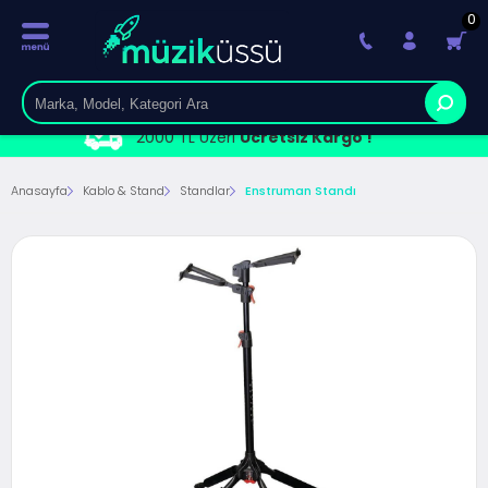
0
2000 TL Üzeri
Ücretsiz Kargo !
Anasayfa
Kablo & Stand
Standlar
Enstruman Standı