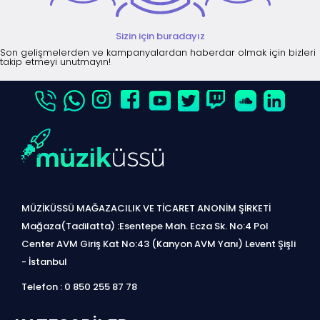
Sizin için buradayız
Son gelişmelerden ve kampanyalardan haberdar olmak için bizleri
takip etmeyi unutmayın!
MÜZİKÜSSÜ MAĞAZACILIK VE TİCARET ANONİM ŞİRKETİ
Mağaza(Tadilatta) :Esentepe Mah. Ecza Sk. No:4 Pol
Center AVM Giriş Kat No:43 (Kanyon AVM Yanı) Levent Şişli
- İstanbul
Telefon : 0 850 255 87 78