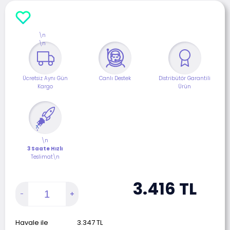
\n
\n
Ücretsiz Aynı Gün
Canlı Destek
Distribütör Garantili
Kargo
Ürün
\n
3 Saate Hızlı
Teslimat\n
3.416
TL
Havale ile
3.347
TL