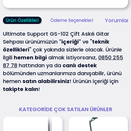
Yorumlar 
Ürün Özellikleri
Ödeme Seçenekleri
Ultimate Support GS-102 Çift Askılı Gitar
Sehpası ürünümüzün
"içeriği"
ve "
teknik
özellikleri
" çok yakında sizlerle olacak. Ürünle
ilgili
hemen
bilgi
almak istiyorsanız,
0850 255
87 78
hattından ya da
canlı
destek
bölümünden uzmanlarımıza danışabilir, ürünü
hemen
satın alabilirsiniz
! Ürünün içeriği için
takipte
kalın
!
KATEGORIDE ÇOK SATILAN ÜRÜNLER