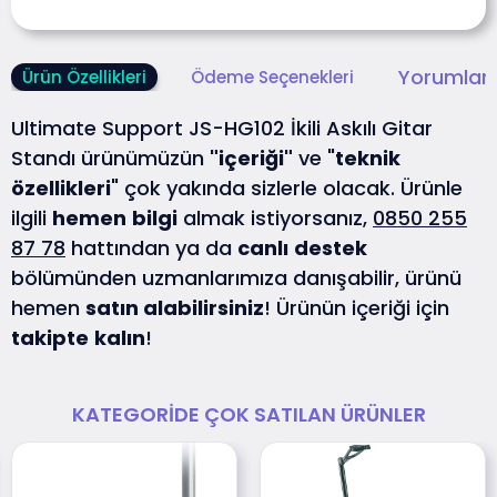
Yorumlar 
Ürün Özellikleri
Ödeme Seçenekleri
Ultimate Support JS-HG102 İkili Askılı Gitar
Standı ürünümüzün
"içeriği"
ve "
teknik
özellikleri
" çok yakında sizlerle olacak. Ürünle
ilgili
hemen
bilgi
almak istiyorsanız,
0850 255
87 78
hattından ya da
canlı
destek
bölümünden uzmanlarımıza danışabilir, ürünü
hemen
satın alabilirsiniz
! Ürünün içeriği için
takipte
kalın
!
KATEGORIDE ÇOK SATILAN ÜRÜNLER