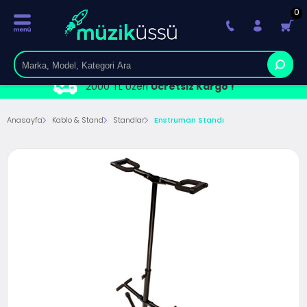
0
2000 TL Üzeri
Ücretsiz Kargo !
Anasayfa
Kablo & Stand
Standlar
Enstruman Standı