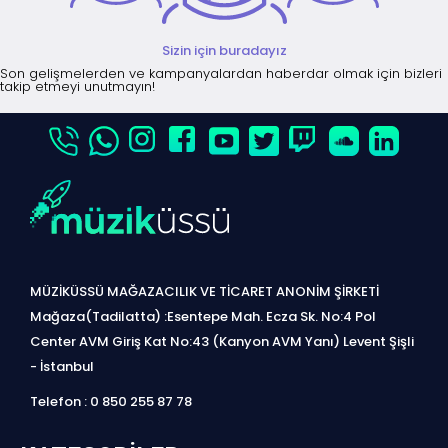
Sizin için buradayız
Son gelişmelerden ve kampanyalardan haberdar olmak için bizleri
takip etmeyi unutmayın!
MÜZİKÜSSÜ MAĞAZACILIK VE TİCARET ANONİM ŞİRKETİ
Mağaza(Tadilatta) :Esentepe Mah. Ecza Sk. No:4 Pol
Center AVM Giriş Kat No:43 (Kanyon AVM Yanı) Levent Şişli
- İstanbul
Telefon : 0 850 255 87 78