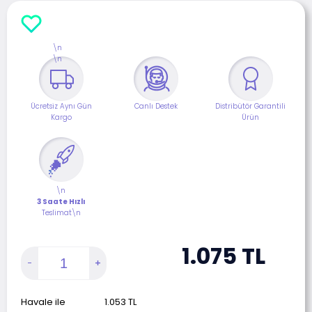
\n
\n
Ücretsiz Aynı Gün
Canlı Destek
Distribütör Garantili
Kargo
Ürün
\n
3 Saate Hızlı
Teslimat\n
1.075
TL
Havale ile
1.053
TL