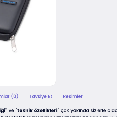
mlar (0)
Tavsiye Et
Resimler
iği"
ve "
teknik
özellikleri
" çok yakında sizlerle olac