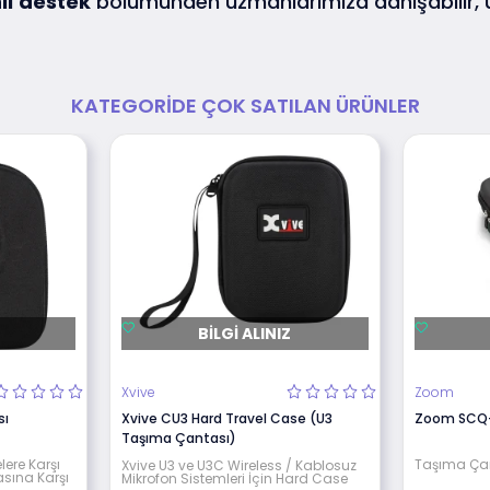
lı
destek
bölümünden uzmanlarımıza danışabilir,
KATEGORIDE ÇOK SATILAN ÜRÜNLER
BILGI ALINIZ
Xvive
Zoom
sı
Xvive CU3 Hard Travel Case (U3
Zoom SCQ-
Taşıma Çantası)
lere Karşı
Taşıma Ça
Xvive U3 ve U3C Wireless / Kablosuz
asına Karşı
Mikrofon Sistemleri İçin Hard Case