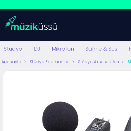
Stüdyo
DJ
Mikrofon
Sahne & Ses
Anasayfa
Stüdyo Ekipmanları
Stüdyo Aksesuarları
S