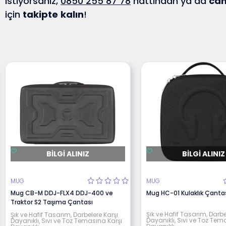
istiyorsanız,
0850 255 87 78
hattından ya da
can
için
takipte
kalın
!
BILGI ALINIZ
BILGI ALINIZ
MUG
MUG
Mug CB-M DDJ-FLX4 DDJ-400 ve
Mug HC-01 Kulaklık Çanta
Traktor S2 Taşıma Çantası
Şık ve Hafif Tasarım, Darbe
Şık ve Hafif Tasarım, Darbelere Karşı
Dayanıklı, Sıvı ve Toz Tem
Dayanıklı, Sıvı ve Toz Temasına Karşı