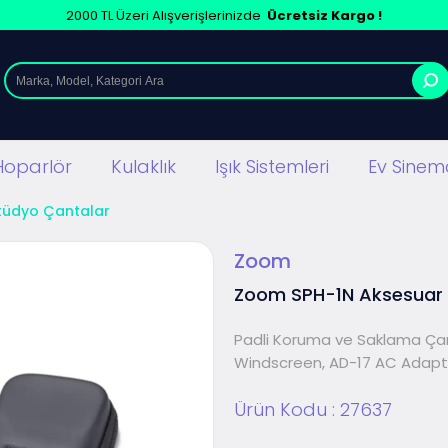
2000 TL Üzeri Alışverişlerinizde
Ücretsiz Kargo !
Hoparlör
Kulaklık
Işık Sistemleri
Ev Sinema
tüdyo Çantalar
Zoom
Zoom SPH-1N Aksesuar 
Padli Koruma ve Saklama Çan
Windscreen, AD-17 AC Adapt
Ürün Kodu :
27637