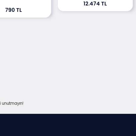
12.474 TL
790 TL
i unutmayın!