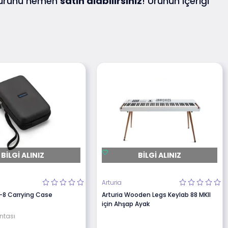
 ürünü hemen
satın alabilirsiniz
! Ürünün içeriği
BILGI ALINIZ
BILGI ALINIZ
Arturia
8 Carrying Case
Arturia Wooden Legs Keylab 88 MKII
için Ahşap Ayak
ntası