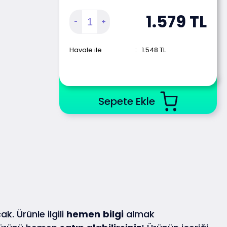
1.579
TL
Havale ile
:
1.548
TL
Sepete Ekle
ak. Ürünle ilgili
hemen
bilgi
almak