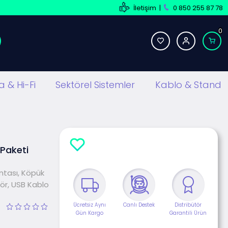
İletişim
|
0 850 255 87 78
0
 & Hi-Fi
Sektörel Sistemler
Kablo & Stand
Paketi
tası, Köpük
ör, USB Kablo
Ücretsiz Aynı
Canlı Destek
Distribütör
Gün Kargo
Garantili Ürün