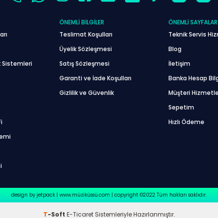
ÖNEMLI BILGILER
ÖNEMLI SAYFALAR
arı
Teslimat Koşulları
Teknik Servis Hiz
Üyelik Sözleşmesi
Blog
 Sistemleri
Satış Sözleşmesi
İletişim
Garanti ve İade Koşulları
Banka Hesap Bilg
Gizlilik ve Güvenlik
Müşteri Hizmetle
Sepetim
i
Hızlı Ödeme
temi
i
design by jetpack | www.müziküssü.com | copyright ©2022 Tüm hakları saklıdır.
T
-Soft
E-Ticaret
Sistemleriyle Hazırlanmıştır.