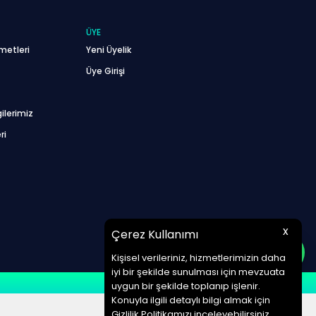
ÜYE
metleri
Yeni Üyelik
Üye Girişi
ilerimiz
ri
x
Çerez Kullanımı
Kişisel verileriniz, hizmetlerimizin daha
iyi bir şekilde sunulması için mevzuata
uygun bir şekilde toplanıp işlenir.
Konuyla ilgili detaylı bilgi almak için
Gizlilik Politikamızı inceleyebilirsiniz.