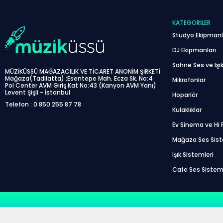
KATEGORILER
Stüdyo Ekipmanl
DJ Ekipmanları
Sahne Ses ve Işık
MÜZİKÜSSÜ MAĞAZACILIK VE TİCARET ANONİM ŞİRKETİ
Mağaza(Tadilatta) :Esentepe Mah. Ecza Sk. No:4
Mikrofonlar
Pol Center AVM Giriş Kat No:43 (Kanyon AVM Yanı)
Levent Şişli - İstanbul
Hoparlör
Telefon : 0 850 255 87 78
Kulaklıklar
Ev Sinema ve Hi F
Mağaza Ses Sis
Işık Sistemleri
Cafe Ses Sistem