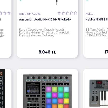
Austrian Audio
Nektar
i
Austurian Audio Hi-X15 Hi-Fi Kulaklık
Nektar GXP88 8
Kulak Çevreleyen Kapalı Kapsül
88 Yarı Ağırlıkl
ep
Kulaklık, 44mm Driverları, Çıkarabilir
Klavye Controller
ol,
Kablo, Referans Kulaklık,
14 RGB LED Tuş,
leri
8.046 TL
1