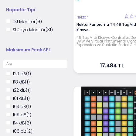
Hoparlör Tipi
Nektar
DJ Monitör
(9)
Nektar Panoroma T4 49 Tuş Mid
Stüdyo Monitör
(31)
Klavye
49 Tuş Midi Klavye Controller, De
DAW ve Virtual Instruments Contr
Expression ve Sustatin Pedal Giriş
Maksimum Peak SPL
17.484 TL
120 dB
(1)
118 dB
(1)
122 dB
(1)
101 dB
(1)
103 dB
(1)
109 dB
(1)
114 dB
(2)
106 dB
(2)