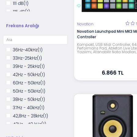
111 dB
(1)
115 dB
(1)
100 - 110 dB
(2)
Novation
Frekans Aralığı
124 dB
(1)
Novation Launchpad Mini MK3 Mi
126 dB
(1)
Controller
105 dB
(1)
Kompakt, USB Midi Controller, 64
Performans Pad, Ableton Live Lite
36Hz-40kHz
(1)
Yazılımı, Atanabilir Nota Modları,
100 dB
(4)
33Hz-25kHz
(1)
110 dB
(4)
39Hz - 25kHz
(1)
118 dB
(1)
6.866 TL
42Hz - 50kHz
(1)
114dB
(1)
60Hz - 50kHz
(1)
112 dB
(3)
50Hz - 50kHz
(1)
90 - 99 dB
(1)
38Hz - 50kHz
(1)
37Hz - 40kHz
(1)
42,8Hz - 28kHz
(1)
42Hz - 40 kHz
(1)
50Hz - 22kHz
(1)