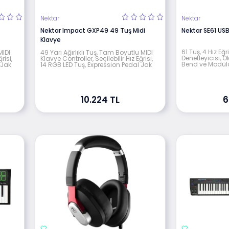
Nektar
Nektar
Nektar Impact GXP49 49 Tuş Midi
Nektar SE61 USB
Klavye
61 Tuş, 4 Hız Eğ
MIDI
49 Yarı Ağırlıklı Tuş, Tam Boyutlu MIDI
Denetleyicisi, O
risi,
Klavye Controller, Seçilebilir Hız Eğrisi,
Bend ve Modüla
 Jak
14 RGB LED Tuş, Expression Pedal Jak
10.224 TL
6