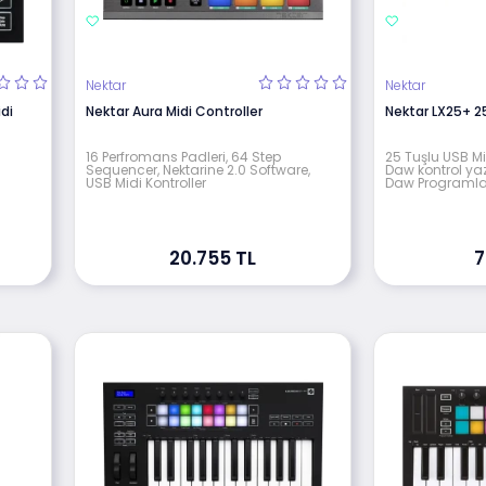
Nektar
Nektar
di
Nektar Aura Midi Controller
Nektar LX25+ 2
16 Perfromans Padleri, 64 Step
25 Tuşlu USB Mi
Sequencer, Nektarine 2.0 Software,
Daw kontrol yazı
USB Midi Kontroller
Daw Programla
20.755 TL
7