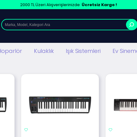
2000 TL Üzeri Alışverişlerinizde
Ücretsiz Kargo !
Hoparlör
Kulaklık
Işık Sistemleri
Ev Sinema