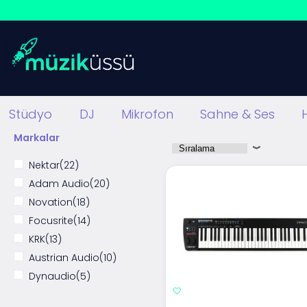
Stüdyo
DJ
Mikrofon
Sahne & Ses
Markalar
Nektar
(22)
Adam Audio
(20)
Novation
(18)
Focusrite
(14)
KRK
(13)
Austrian Audio
(10)
Dynaudio
(5)