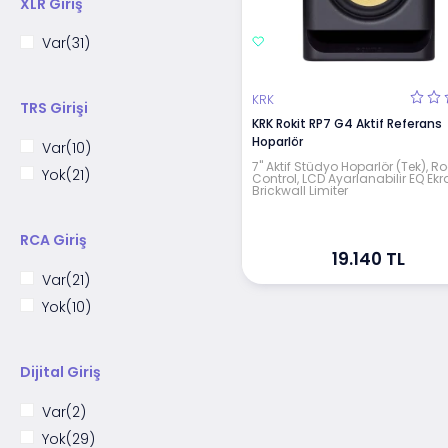
XLR Giriş
45Hz - 22kHz
(2)
40Hz - 21kHz
(2)
Var
(31)
46Hz-34,5kHz
(1)
26Hz-40kHz
(1)
KRK
TRS Girişi
50Hz-24kHz
(1)
KRK Rokit RP7 G4 Aktif Referans
Hoparlör
40Hz-24kHz
(1)
Var
(10)
7" Aktif Stüdyo Hoparlör (Tek), 
29Hz-24kHz
(1)
Yok
(21)
Control, LCD Ayarlanabilir EQ Ekra
Brickwall Limiter
38Hz-50kHz
(1)
35Hz-50kHz
(1)
RCA Giriş
32hz-50kHz
(2)
19.140 TL
Var
(21)
44Hz – 41kHz
(1)
Yok
(10)
58Hz - 41kHz
(2)
39Hz – 24kHz
(1)
43Hz-40kHz
(1)
Dijital Giriş
Var
(2)
Yok
(29)