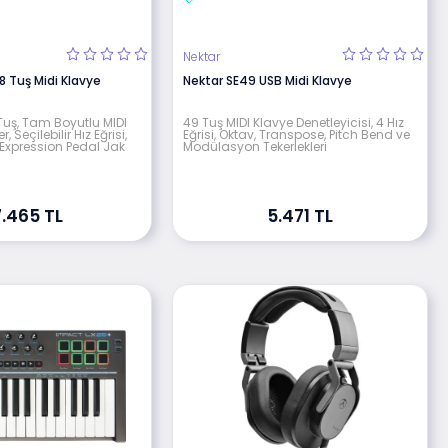
Nektar
8 Tuş Midi Klavye
Nektar SE49 USB Midi Klavye
ı Tuş, Tam Boyutlu MIDI
49 Tuş MIDI Klavye Denetleyicisi, 4 Hız
, Seçilebilir Hız Eğrisi,
Eğrisi, Oktav, Transpose, Pitch Bend ve
 Expression Pedal Jak
Modülasyon Tekerlekleri
7.465 TL
5.471 TL