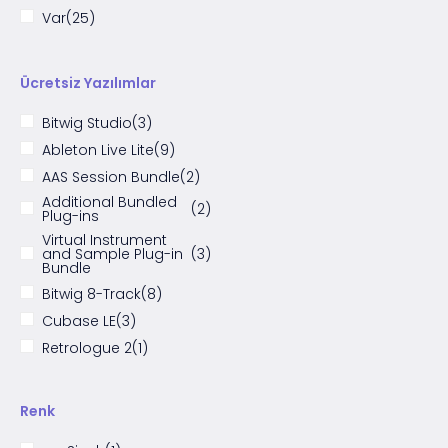
Var
(25)
Ücretsiz Yazılımlar
Bitwig Studio
(3)
Ableton Live Lite
(9)
AAS Session Bundle
(2)
Additional Bundled
(2)
Plug-ins
Virtual Instrument
and Sample Plug-in
(3)
Bundle
Bitwig 8-Track
(8)
Cubase LE
(3)
Retrologue 2
(1)
Retrologue
(1)
4GB Loopmaster
Renk
Sounds and
(2)
Samples