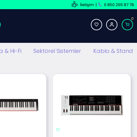
İletişim
|
0 850 255 87 78
0
 & Hi-Fi
Sektörel Sistemler
Kablo & Stand