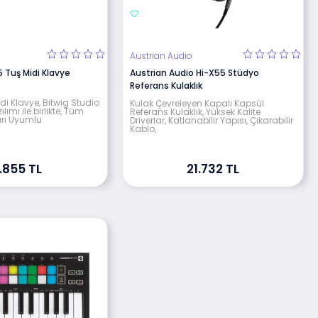
Austrian Audio
5 Tuş Midi Klavye
Austrian Audio Hi-X55 Stüdyo
Referans Kulaklık
di Klavye, Bitwig Studio
Kulak Çevreleyen Kapalı Kapsül
lımı ile birlikte, Tüm
Referans Kulaklık, Yüksek Kalite
rı Uyumlu
Driverlar, Katlanabilir Yapısı, Çıkarabilir
Kablo,
.855 TL
21.732 TL