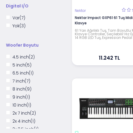
Digital I/O
Nektar
Var
(7)
Nektar Impact GXP61 61 Tuş Midi
Klavye
Yok
(3)
61 Yarı Ağırlıklı Tuş, Tam Boyutlu 
Klavye Controller, Seçilebilir Hız Eğ
14 RGB LED Tuş, Expression Pedal
Woofer Boyutu
4.5 inch
(2)
11.242 TL
5 inch
(5)
6.5 inch
(1)
7 inch
(7)
8 inch
(9)
9 inch
(1)
10 inch
(1)
2x 7 inch
(2)
2x 4 inch
(1)
2x 2.5 inch
(1)