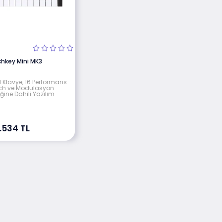
hkey Mini MK3
I Klavye, 16 Performans
itch ve Modülasyon
riğine Dahili Yazılım
.534 TL