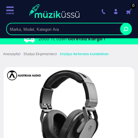
0
2000 TL Üzeri
Ücretsiz Kargo !
Anasayfa
Stüdyo Ekipmanları
Stüdyo Referans Kulaklıkları