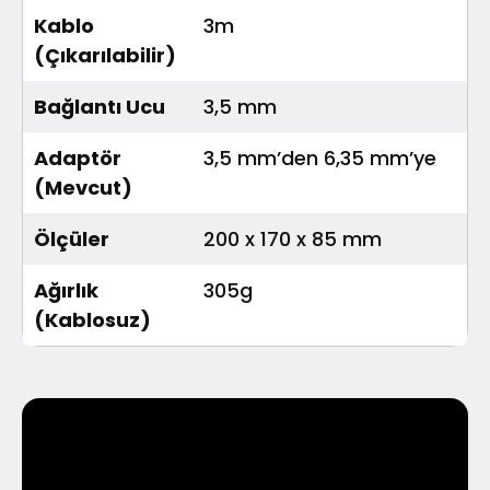
Kablo
3m
(Çıkarılabilir)
Bağlantı Ucu
3,5 mm
Adaptör
3,5 mm’den 6,35 mm’ye
(Mevcut)
Ölçüler
200 x 170 x 85 mm
Ağırlık
305g
(Kablosuz)