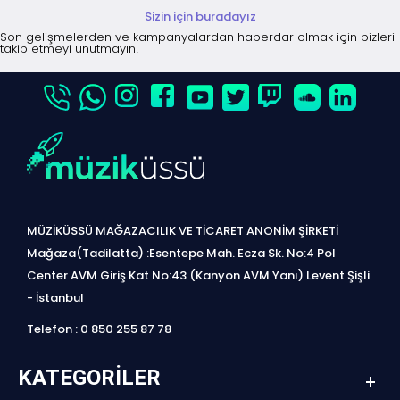
Sizin için buradayız
Son gelişmelerden ve kampanyalardan haberdar olmak için bizleri
takip etmeyi unutmayın!
MÜZİKÜSSÜ MAĞAZACILIK VE TİCARET ANONİM ŞİRKETİ
Mağaza(Tadilatta) :Esentepe Mah. Ecza Sk. No:4 Pol
Center AVM Giriş Kat No:43 (Kanyon AVM Yanı) Levent Şişli
- İstanbul
Telefon : 0 850 255 87 78
KATEGORILER