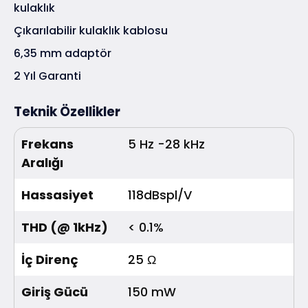
kulaklık
Çıkarılabilir kulaklık kablosu
6,35 mm adaptör
2 Yıl Garanti
Teknik Özellikler
Frekans
5 Hz -28 kHz
Aralığı
Hassasiyet
118dBspl/V
THD (@ 1kHz)
< 0.1%
İç Direnç
25 Ω
Giriş Gücü
150 mW