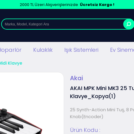
2000 TL Üzeri Alışverişlerinizde
Ücretsiz Kargo !
Hoparlör
Kulaklık
Işık Sistemleri
Ev Sinema
Midi Klavye
Akai
AKAI MPK Mini MK3 25 Tu
Klavye_Kopya(1)
25 Synth-Action Mini Tuş, 8 P
Knob(Encoder)
Ürün Kodu :