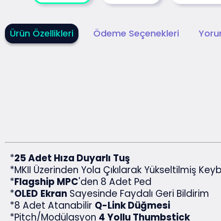
Ürün Özellikleri
Ödeme Seçenekleri
Yoru
*
25 Adet Hıza Duyarlı Tuş
*MKII Üzerinden Yola Çıkılarak Yükseltilmiş Key
*
Flagship MPC
'den 8 Adet Ped
*
OLED
Ekran
Sayesinde Faydalı Geri Bildirim
*8 Adet Atanabilir
Q-Link Düğmesi
*Pitch/Modülasyon
4 Yollu Thumbstick