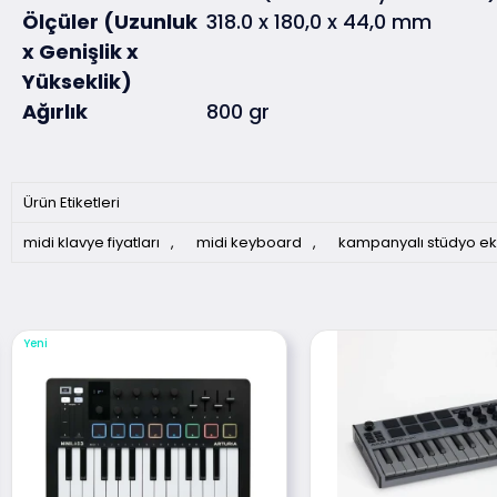
Ölçüler (Uzunluk
318.0 x 180,0 x 44,0 mm
x Genişlik x
Yükseklik)
Ağırlık
800 gr
Ürün Etiketleri
midi klavye fiyatları
,
midi keyboard
,
kampanyalı stüdyo ek
Yeni