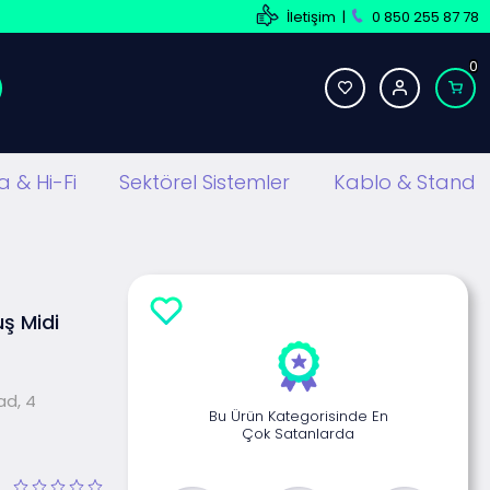
İletişim
|
0 850 255 87 78
0
 & Hi-Fi
Sektörel Sistemler
Kablo & Stand
ş Midi
ad, 4
Bu Ürün Kategorisinde En
Çok Satanlarda