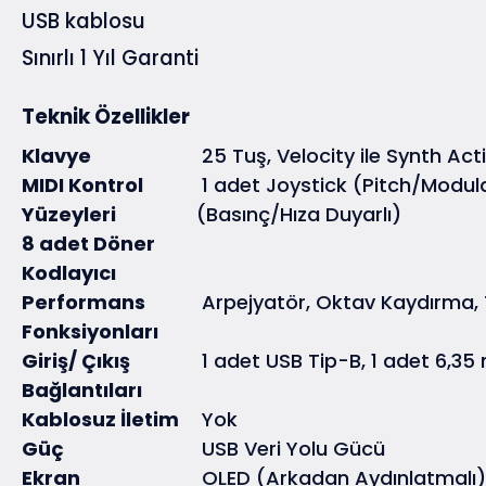
USB kablosu
Sınırlı 1 Yıl Garanti
Teknik Özellikler
Klavye
25 Tuş, Velocity ile Synth Act
MIDI Kontrol
1 adet Joystick (Pitch/Modul
Yüzeyleri
(Basınç/Hıza Duyarlı)
8 adet Döner
Kodlayıcı
Performans
Arpejyatör, Oktav Kaydırma
Fonksiyonları
Giriş/ Çıkış
1 adet USB Tip-B, 1 adet 6,35
Bağlantıları
Kablosuz İletim
Yok
Güç
USB Veri Yolu Gücü
Ekran
OLED (Arkadan Aydınlatmalı)