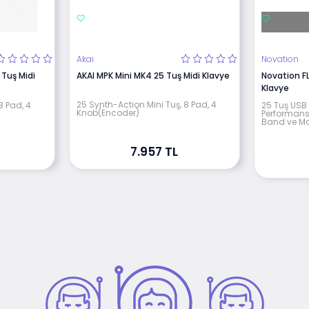
Akai
Novation
 Tuş Midi
AKAI MPK Mini MK4 25 Tuş Midi Klavye
Novation FL
Klavye
25 Synth-Action Mini Tuş, 8 Pad, 4
8 Pad, 4
25 Tuş USB 
Knob(Encoder)
Performans 
Band ve Mo
7.957 TL