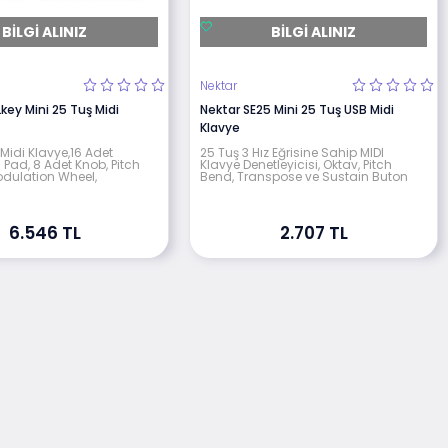
BILGI ALINIZ
BILGI ALINIZ
Nektar
key Mini 25 Tuş Midi
Nektar SE25 Mini 25 Tuş USB Midi
Klavye
Midi Klavye,16 Adet
25 Tuş 3 Hız Eğrisine Sahip MIDI
Pad, 8 Adet Knob, Pitch
Klavye Denetleyicisi, Oktav, Pitch
dulation Wheel,
Bend, Transpose ve Sustain Buton
6.546 TL
2.707 TL