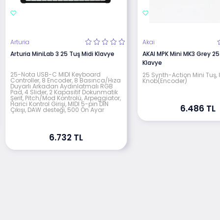
Arturia
Akai
Arturia MiniLab 3 25 Tuş Midi Klavye
AKAI MPK Mini MK3 Grey 25
Klavye
25-Nota USB-C MIDI Keyboard
25 Synth-Action Mini Tuş, 
Controller, 8 Encoder, 8 Basınca/Hıza
Knob(Encoder)
Duyarlı Arkadan Aydınlatmalı RGB
Pad, 4 Slider, 2 Kapasitif Dokunmatik
Şerit, Pitch/Mod Kontrolü, Arpeggiator,
Harici Kontrol Girişi, MIDI 5-pin DIN
6.486 TL
Çıkışı, DAW desteği, 500 Ön Ayar
6.732 TL