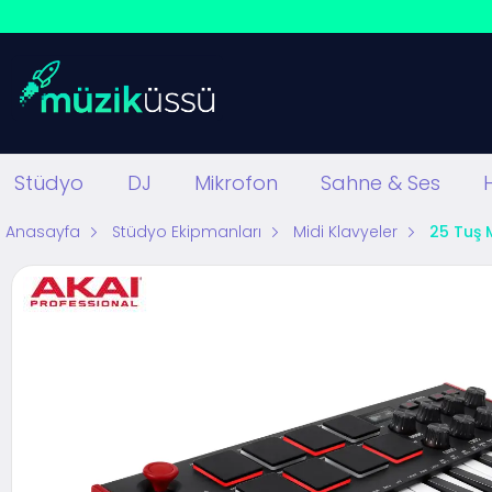
Stüdyo
DJ
Mikrofon
Sahne & Ses
Anasayfa
Stüdyo Ekipmanları
Midi Klavyeler
25 Tuş 