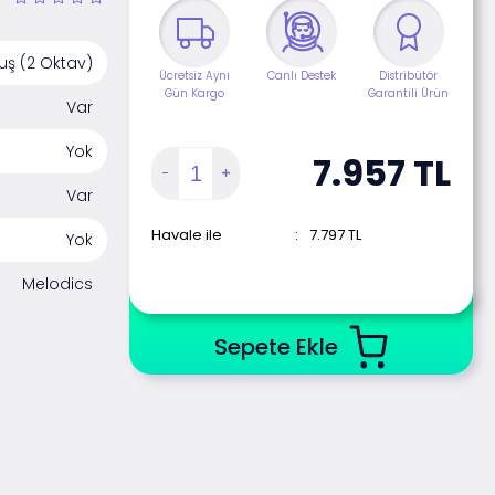
uş (2 Oktav)
Ücretsiz Aynı
Canlı Destek
Distribütör
Gün Kargo
Garantili Ürün
Var
Yok
7.957
TL
Var
Havale ile
:
7.797
TL
Yok
Melodics
Sepete Ekle