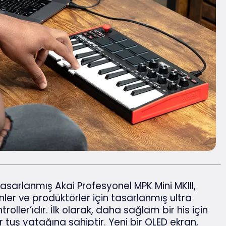
asarlanmış Akai Profesyonel MPK Mini MKIII,
er ve prodüktörler için tasarlanmış ultra
oller’ıdır. İlk olarak, daha sağlam bir his için
 tuş yatağına sahiptir. Yeni bir OLED ekran,