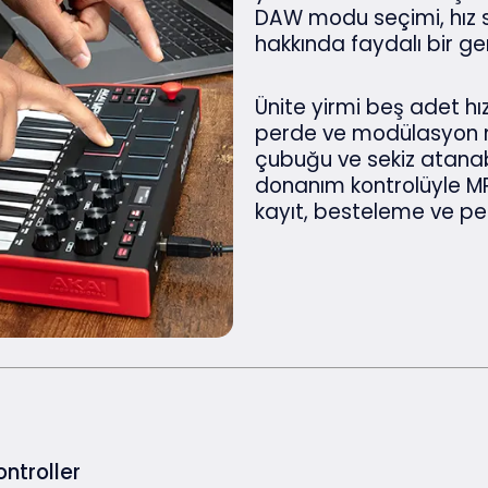
DAW modu seçimi, hız s
hakkında faydalı bir ger
Ünite yirmi beş adet hı
perde ve modülasyon ma
çubuğu ve sekiz atanabi
donanım kontrolüyle MP
kayıt, besteleme ve pe
ntroller