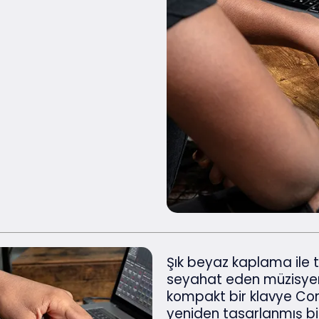
Şık beyaz kaplama ile t
seyahat eden müzisyenl
kompakt bir klavye Contr
yeniden tasarlanmış bir