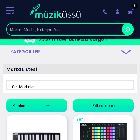
0
2000 TL Üzeri
Ücretsiz Kargo !
KATEGORILER
Marka Listesi
Filtreleme
Yeni