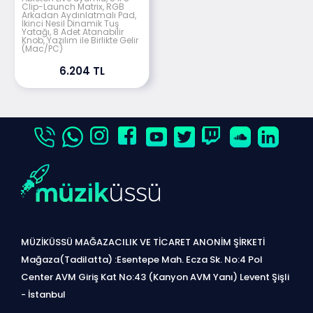
Clip-Launch Matrix, RGB
Arkadan Aydınlatmalı Pad,
İkinci Nesil Dinamik Tuş
Yatağı, 8 Adet Atanabilir
Knob, Yazılım ile Birlikte Gelir
(Mac/PC)
6.204 TL
MÜZİKÜSSÜ MAĞAZACILIK VE TİCARET ANONİM ŞİRKETİ
Mağaza(Tadilatta) :Esentepe Mah. Ecza Sk. No:4 Pol
Center AVM Giriş Kat No:43 (Kanyon AVM Yanı) Levent Şişli
- İstanbul