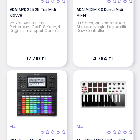
AKAI MPK 225 25 Tuş Midi
AKAI MIDIMIX 8 Kanal Midi
Klavye
Mixer
25 Yarı Ağırlıklı Tuş, 8
9 Faders, 24 Control Knob,
Performans Pad'i, 8 Kbon, 4
Ableton Live çin Taşınabilir
Düğme, Transport Controls
Daw Controller
17.710 TL
4.794 TL
Akai
Akai