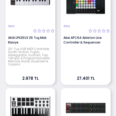
Akai
Akai
AKAI LPK25V2 25 Tuş Midi
Akai APC64 Ableton Live
Klavye
Controller & Sequencer
25-Tuş USB MIDI Controller,
Synth-Action Tuşlar,
Arpeggiator, Sustain, Tap
Tempo, 4 Programlanabilir
Memory Bank, Düzenleme
Yazılımı
2.978 TL
27.401 TL