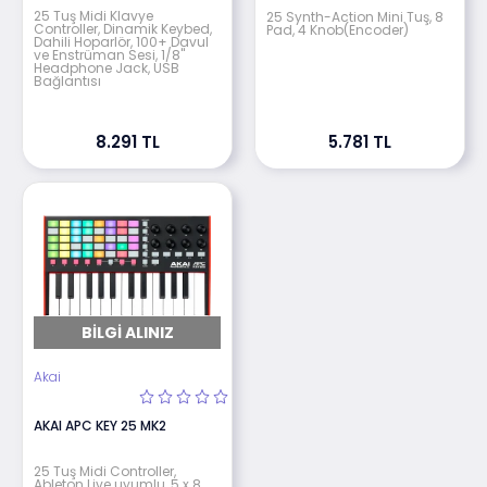
25 Tuş Midi Klavye
25 Synth-Action Mini Tuş, 8
Controller, Dinamik Keybed,
Pad, 4 Knob(Encoder)
Dahili Hoparlör, 100+ Davul
ve Enstrüman Sesi, 1/8"
Headphone Jack, USB
Bağlantısı
8.291 TL
5.781 TL
BILGI ALINIZ
Akai
AKAI APC KEY 25 MK2
25 Tuş Midi Controller,
Ableton Live uyumlu, 5 x 8