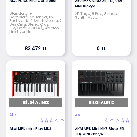
AKAI Force Midi Controller
Akai MPK MINI2 25 Tuş USB
Midi Klavye
Standalone
25 Tuşlu, 8 Pad, 8 Knob,
Sampler/Sequencer, 8x8
Synth-Action
Pad Matrix, 4 Synth Motoru, 2
Ses Girişi, Stereo Çıkış,
CV/Gate, MIDI G/Ç, Ableton
Link Uyumlu
83.472 TL
0 TL
BILGI ALINIZ
BILGI ALINIZ
Akai
Akai
Akai MPK mini Play MK3
AKAI MPK Mini MK3 Black 25
Tuş Midi Klavye