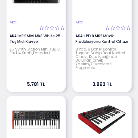
Akai
Akai
AKAI MPK Mini MK3 White 25
AKAI LPD 8 MK2 Müzik
Tuş Midi Klavye
Prodüksiyonu Kontrol Cihazı
25 Synth-Action Mini Tuş, 8
8 Pad, 8 Döner Kontrol
Pad, 4 Knob(Encoder)
Tuşuna Sahip Beat Kontrol
Cihazı, Kutu İçeriğinde
Bulunan Örnek
Yazılım/Düzenleme
Programları
5.781 TL
3.892 TL