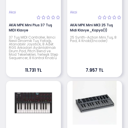
Akai
Akai
AKAI MPK Mini Plus 37 Tuş
AKAI MPK Mini MK3 25 Tuş
MIDI Klavye
Midi Klavye_Kopya(1)
37 Tuş MIDI Controller, İkinci
25 Synth-Action Mini Tuş, 8
Nesil Dinamik Tuş Yatağı,
Pad, 4 Knob(Encoder)
Atanabilir Joystick, 8 Adet
RGS Arkadan Aydınlatmalı
Drum Pad, Pitch Bend ve
Mod Tekerlekleri, Yerleşik Step
Sequencer, 8 Kontrol Knob'u
11.731 TL
7.957 TL