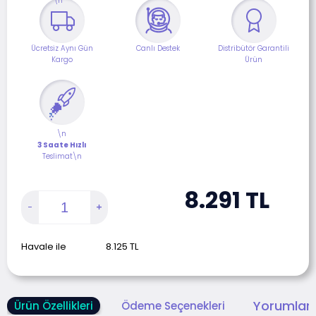
\n
Ücretsiz Aynı Gün
Canlı Destek
Distribütör Garantili
Kargo
Ürün
\n
3 Saate Hızlı
Teslimat\n
8.291
TL
Havale ile
8.125
TL
Yorumlar 
Ürün Özellikleri
Ödeme Seçenekleri