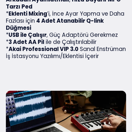
Tarzı Ped
*
Eklenti Mixing
’i, İnce Ayar Yapma ve Daha
Fazlası için
4 Adet Atanabilir Q-link
Düğmesi
*
USB ile Çalışır
, Güç Adaptörü Gerekmez
*
3 Adet AA Pil
ile de Çalıştırılabilir
*
Akai Professional VIP 3.0
Sanal Enstrüman
İş İstasyonu Yazılımı/Eklentisi İçerir