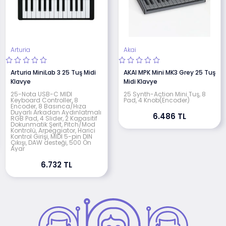
Arturia
Akai
Arturia MiniLab 3 25 Tuş Midi
AKAI MPK Mini MK3 Grey 25 Tuş
Klavye
Midi Klavye
25-Nota USB-C MIDI
25 Synth-Action Mini Tuş, 8
Keyboard Controller, 8
Pad, 4 Knob(Encoder)
Encoder, 8 Basınca/Hıza
Duyarlı Arkadan Aydınlatmalı
6.486 TL
RGB Pad, 4 Slider, 2 Kapasitif
Dokunmatik Şerit, Pitch/Mod
Kontrolü, Arpeggiator, Harici
Kontrol Girişi, MIDI 5-pin DIN
Çıkışı, DAW desteği, 500 Ön
Ayar
6.732 TL