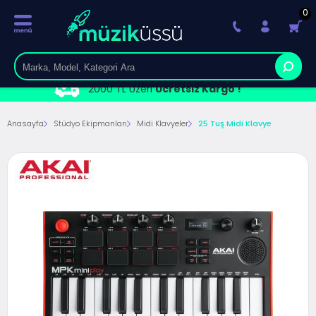
0
2000 TL Üzeri
Ücretsiz Kargo !
Anasayfa
Stüdyo Ekipmanları
Midi Klavyeler
25 Tuş Midi Klavye