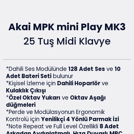
Akai MPK mini Play MK3
25 Tuş Midi Klavye
*Dahili Ses Modülünde
128
Adet
Ses
ve
10
Adet Bateri Seti
bulunur
*Kişisel İzleme için
Dahili Hoparlör
ve
Kulaklık Çıkışı
*
Özel Oktav Yukarı
ve
Oktav Aşağı
düğmeleri
*Perde ve Modülasyonun Ergonomik
Kontrolü için
Yenilikçi 4 Yönlü Parmak İzi
*Note Repeat ve Full Level Özellikli
8 Adet
Arkadan Aydınlatmalı
,
Hıza
Duyarlı
MPC