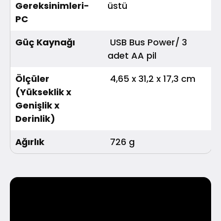
Gereksinimleri-
üstü
PC
Güç Kaynağı
USB Bus Power/ 3
adet AA pil
Ölçüler
4,65 x 31,2 x 17,3 cm
(Yükseklik x
Genişlik x
Derinlik)
Ağırlık
726 g