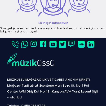
Sizin için buradayız
Son gelişmelerden ve kampanyalardan haberdar olmak için bizleri
takip etmeyi unutmayın!
MÜZİKÜSSÜ MAĞAZACILIK VE TİCARET ANONİM ŞİRKETİ
Mağaza(Tadilatta) :Esentepe Mah. Ecza Sk. No:4 Pol
Center AVM Giriş Kat No:43 (Kanyon AVM Yanı) Levent Şişli
- İstanbul
Telefon : 0 850 255 87 78