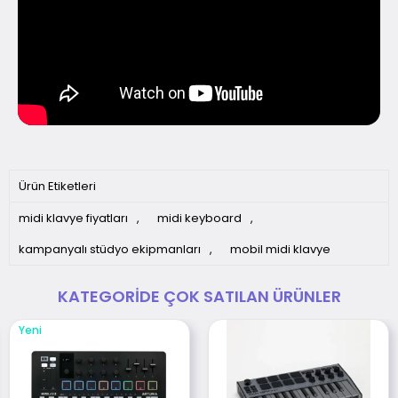
Ürün Etiketleri
midi klavye fiyatları
,
midi keyboard
,
kampanyalı stüdyo ekipmanları
,
mobil midi klavye
KATEGORIDE ÇOK SATILAN ÜRÜNLER
Yeni