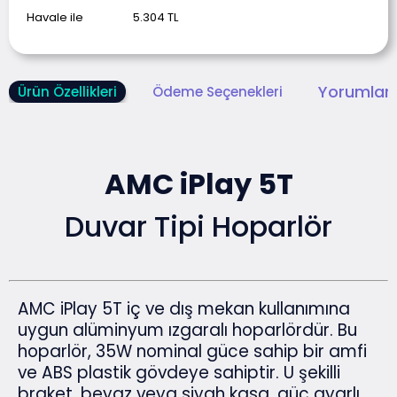
Havale ile
5.304
TL
Yorumlar 
Ürün Özellikleri
Ödeme Seçenekleri
AMC iPlay 5T
Duvar Tipi Hoparlör
AMC iPlay 5T iç ve dış mekan kullanımına
uygun alüminyum ızgaralı hoparlördür. Bu
hoparlör, 35W nominal güce sahip bir amfi
ve ABS plastik gövdeye sahiptir. U şekilli
braket, beyaz veya siyah kasa, güç ayarlı