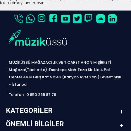
takip etmeyi unutmayın!
MÜZİKÜSSÜ MAĞAZACILIK VE TİCARET ANONİM ŞİRKETİ
Mağaza(Tadilatta) :Esentepe Mah. Ecza Sk. No:4 Pol
Center AVM Giriş Kat No:43 (Kanyon AVM Yanı) Levent Şişli
- İstanbul
Telefon : 0 850 255 87 78
KATEGORILER
ÖNEMLI BILGILER