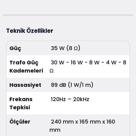
Teknik Özellikler
Güç
35 W (8 Ω)
Trafo Güç
30 W - 16 W - 8 W - 4 W - 8
Kademeleri
Ω
Hassasiyet
89 dB (1 W/1 m)
Frekans
120Hz – 20kHz
Tepkisi
Ölçüler
240 mm x 165 mm x 160
mm