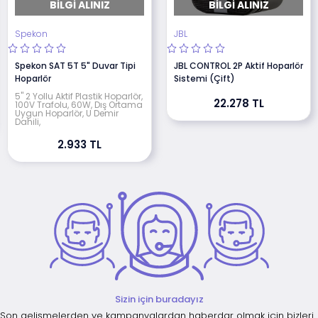
BILGI ALINIZ
BILGI ALINIZ
Spekon
JBL
Spekon SAT 5T 5" Duvar Tipi
JBL CONTROL 2P Aktif Hoparlör
Hoparlör
Sistemi (Çift)
5" 2 Yollu Aktif Plastik Hoparlör,
22.278 TL
100V Trafolu, 60W, Dış Ortama
Uygun Hoparlör, U Demir
Dahili,
2.933 TL
Sizin için buradayız
Son gelişmelerden ve kampanyalardan haberdar olmak için bizleri