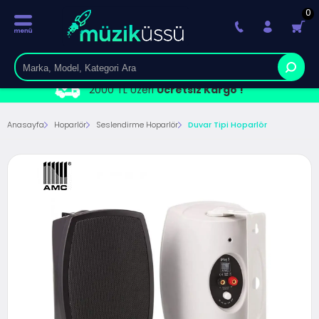
0
2000 TL Üzeri
Ücretsiz Kargo !
Anasayfa
Hoparlör
Seslendirme Hoparlör
Duvar Tipi Hoparlör