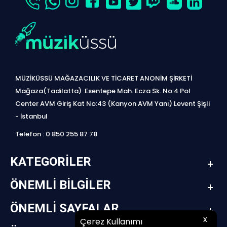
MÜZİKÜSSÜ MAĞAZACILIK VE TİCARET ANONİM ŞİRKETİ
Mağaza(Tadilatta) :Esentepe Mah. Ecza Sk. No:4 Pol
Center AVM Giriş Kat No:43 (Kanyon AVM Yanı) Levent Şişli
- İstanbul
Telefon : 0 850 255 87 78
KATEGORILER
ÖNEMLI BILGILER
ÖNEMLI SAYFALAR
x
Çerez Kullanımı