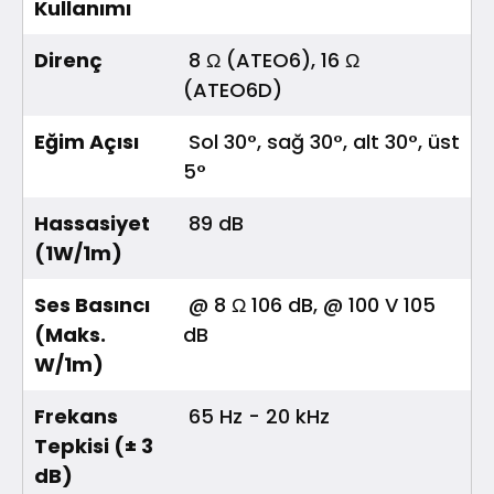
Kullanımı
Direnç
8 Ω (ATEO6), 16 Ω
(ATEO6D)
Eğim Açısı
Sol 30°, sağ 30°, alt 30°, üst
5°
Hassasiyet
89 dB
(1W/1m)
Ses Basıncı
@ 8 Ω 106 dB, @ 100 V 105
(Maks.
dB
W/1m)
Frekans
65 Hz - 20 kHz
Tepkisi (± 3
dB)