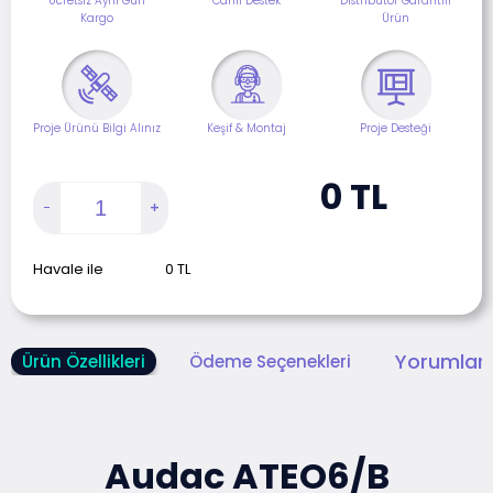
Ücretsiz Aynı Gün
Canlı Destek
Distribütör Garantili
Kargo
Ürün
Proje Ürünü Bilgi Alınız
Keşif & Montaj
Proje Desteği
0
TL
Havale ile
0
TL
Yorumlar 
Ürün Özellikleri
Ödeme Seçenekleri
Audac ATEO6/B