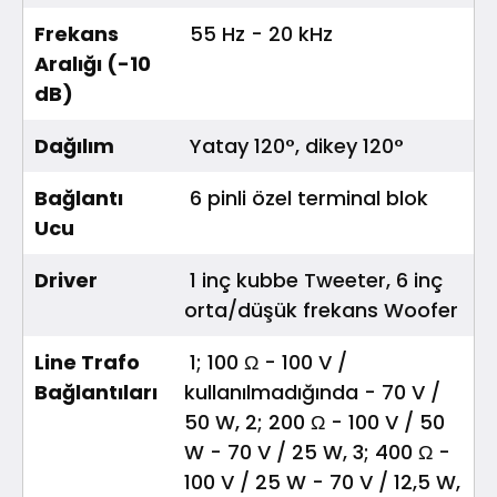
Frekans
55 Hz - 20 kHz
Aralığı (-10
dB)
Dağılım
Yatay 120°, dikey 120°
Bağlantı
6 pinli özel terminal blok
Ucu
Driver
1 inç kubbe Tweeter, 6 inç
orta/düşük frekans Woofer
Line Trafo
1; 100 Ω - 100 V /
Bağlantıları
kullanılmadığında - 70 V /
50 W, 2; 200 Ω - 100 V / 50
W - 70 V / 25 W, 3; 400 Ω -
100 V / 25 W - 70 V / 12,5 W,