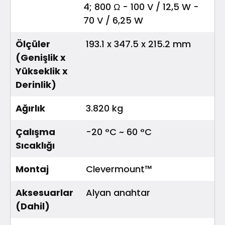
4; 800 Ω - 100 V / 12,5 W -
70 V / 6,25 W
Ölçüler
193.1 x 347.5 x 215.2 mm
(Genişlik x
Yükseklik x
Derinlik)
Ağırlık
3.820 kg
Çalışma
-20 °C ~ 60 °C
Sıcaklığı
Montaj
Clevermount™
Aksesuarlar
Alyan anahtar
(Dahil)