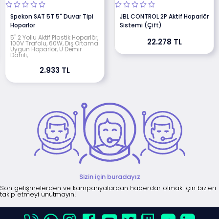
Spekon SAT 5T 5" Duvar Tipi
JBL CONTROL 2P Aktif Hoparlör
Hoparlör
Sistemi (Çift)
5" 2 Yollu Aktif Plastik Hoparlör,
22.278 TL
100V Trafolu, 60W, Dış Ortama
Uygun Hoparlör, U Demir
Dahili,
2.933 TL
Sizin için buradayız
Son gelişmelerden ve kampanyalardan haberdar olmak için bizleri
takip etmeyi unutmayın!