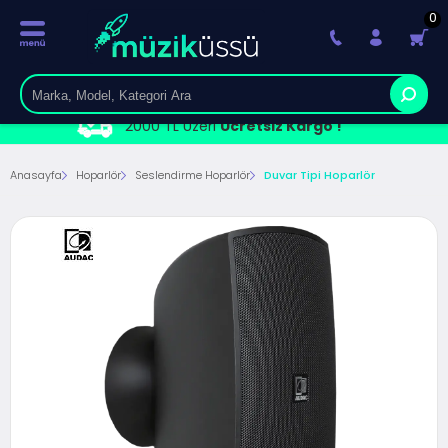
0
2000 TL Üzeri
Ücretsiz Kargo !
Anasayfa
Hoparlör
Seslendirme Hoparlör
Duvar Tipi Hoparlör