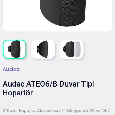
Audac
Audac ATEO6/B Duvar Tipi
Hoparlör
6" Duvar Hoparlör,
CleverMount™ Askı Aparatı, 8Ω ve 100V