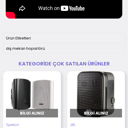
Ürün Etiketleri
dış mekan hoparlörü
KATEGORIDE ÇOK SATILAN ÜRÜNLER
BILGI ALINIZ
BILGI ALINIZ
Spekon
JBL