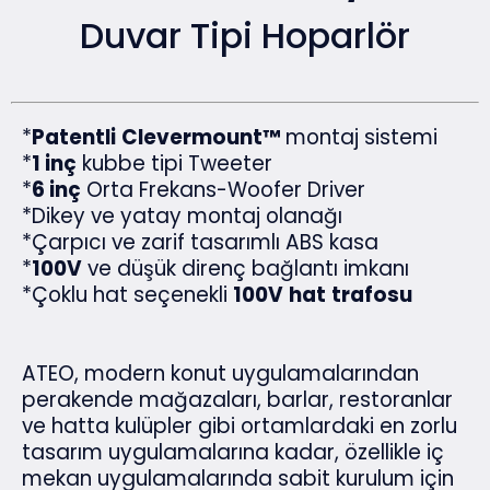
Duvar Tipi Hoparlör
*
Patentli
Clevermount™
montaj sistemi
*
1 inç
kubbe tipi Tweeter
*
6 inç
Orta Frekans-Woofer Driver
*Dikey ve yatay montaj olanağı
*Çarpıcı ve zarif tasarımlı ABS kasa
*
100V
ve düşük direnç bağlantı imkanı
*Çoklu hat seçenekli
100V
hat
trafosu
ATEO, modern konut uygulamalarından
perakende mağazaları, barlar, restoranlar
ve hatta kulüpler gibi ortamlardaki en zorlu
tasarım uygulamalarına kadar, özellikle iç
mekan uygulamalarında sabit kurulum için