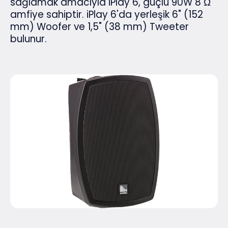
sağlamak amacıyla iPlay 6, güçlü 90W 8 Ω
amfiye sahiptir. iPlay 6'da yerleşik 6" (152
mm) Woofer ve 1,5" (38 mm) Tweeter
bulunur.