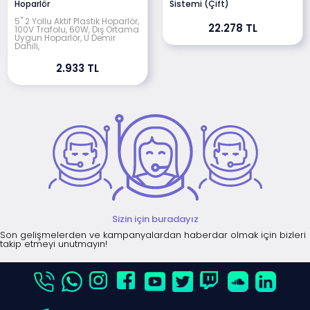
Hoparlör
Sistemi (Çift)
5" 2 Yollu Aktif Plastik Hoparlör,
22.278 TL
100V Trafolu, 60W, Dış Ortama
Uygun Hoparlör, U Demir
Dahili,
2.933 TL
Sizin için buradayız
Son gelişmelerden ve kampanyalardan haberdar olmak için bizleri
takip etmeyi unutmayın!