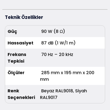
Teknik Özellikler
Güç
90 W (8 Ω)
Hassasiyet
87 dB (1 W/1 m)
Frekans
70 Hz – 20 kHz
Tepkisi
Ölçüler
285 mm x 195 mm x 200
mm
Renk
Beyaz RAL9018, Siyah
Seçenekleri
RAL9017