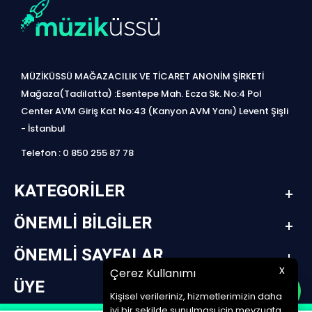
MÜZİKÜSSÜ MAĞAZACILIK VE TİCARET ANONİM ŞİRKETİ
Mağaza(Tadilatta) :Esentepe Mah. Ecza Sk. No:4 Pol
Center AVM Giriş Kat No:43 (Kanyon AVM Yanı) Levent Şişli
- İstanbul
Telefon : 0 850 255 87 78
KATEGORILER
ÖNEMLI BILGILER
ÖNEMLI SAYFALAR
x
Çerez Kullanımı
ÜYE
Kişisel verileriniz, hizmetlerimizin daha
iyi bir şekilde sunulması için mevzuata