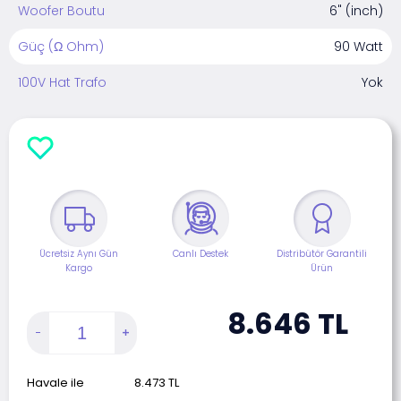
Woofer Boutu
6" (inch)
Güç (Ω Ohm)
90 Watt
100V Hat Trafo
Yok
Ücretsiz Aynı Gün
Canlı Destek
Distribütör Garantili
Kargo
Ürün
8.646
TL
Havale ile
8.473
TL