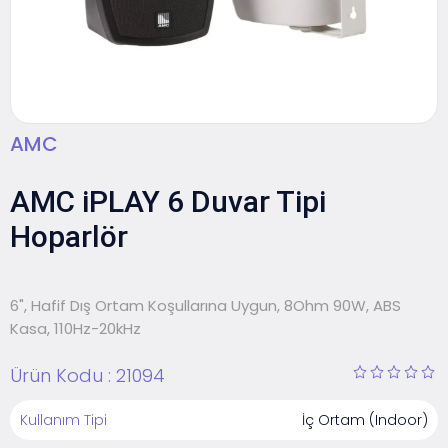
AMC
AMC iPLAY 6 Duvar Tipi
Hoparlör
6", Hafif Dış Ortam Koşullarına Uygun, 8Ohm 90W, ABS
Kasa, 110Hz-20kHz
Ürün Kodu :
21094
Kullanım Tipi
İç Ortam (Indoor)