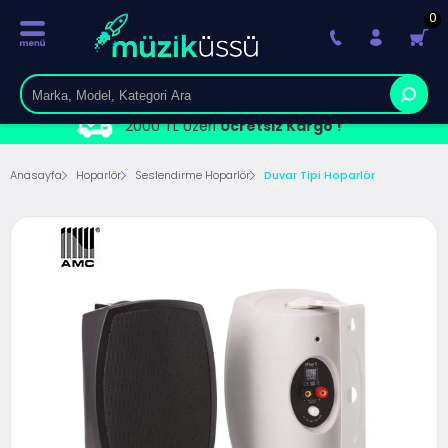
0
2000 TL Üzeri
Ücretsiz Kargo !
Anasayfa
Hoparlör
Seslendirme Hoparlör
Duvar Tipi Hoparlör