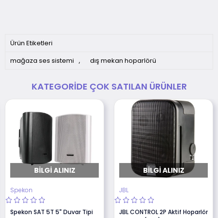
Ürün Etiketleri
mağaza ses sistemi
,
dış mekan hoparlörü
KATEGORIDE ÇOK SATILAN ÜRÜNLER
BILGI ALINIZ
BILGI ALINIZ
Spekon
JBL
Spekon SAT 5T 5" Duvar Tipi
JBL CONTROL 2P Aktif Hoparlör