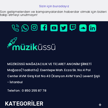
Sizin için buradayız
Son gelişmelerden ve kampanyalardan haberdar olmak için bizleri
takip etmeyi unutmayın!
MÜZİKÜSSÜ MAĞAZACILIK VE TİCARET ANONİM ŞİRKETİ
Mağaza(Tadilatta) :Esentepe Mah. Ecza Sk. No:4 Pol
Center AVM Giriş Kat No:43 (Kanyon AVM Yanı) Levent Şişli
- İstanbul
Telefon : 0 850 255 87 78
KATEGORILER