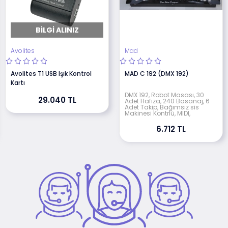
BILGI ALINIZ
Avolites
Mad
Avolites T1 USB Işık Kontrol
MAD C 192 (DMX 192)
Kartı
DMX 192, Robot Masası, 30
29.040 TL
Adet Hafıza, 240 Basanaj, 6
Adet Takip, Bağımsız sis
Makinesi Kontrlü, MIDI,
6.712 TL