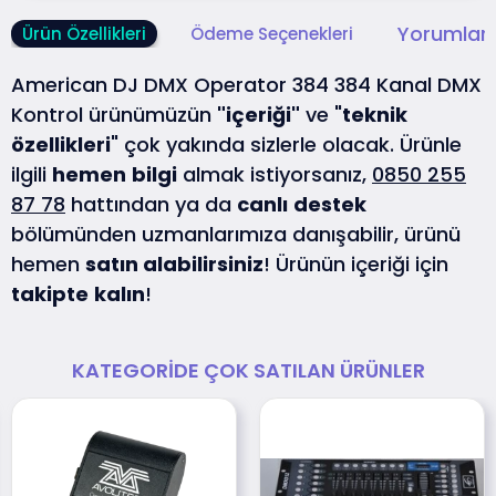
Yorumlar 
Ürün Özellikleri
Ödeme Seçenekleri
American DJ DMX Operator 384 384 Kanal DMX
Kontrol ürünümüzün
"içeriği"
ve "
teknik
özellikleri
" çok yakında sizlerle olacak. Ürünle
ilgili
hemen
bilgi
almak istiyorsanız,
0850 255
87 78
hattından ya da
canlı
destek
bölümünden uzmanlarımıza danışabilir, ürünü
hemen
satın alabilirsiniz
! Ürünün içeriği için
takipte
kalın
!
KATEGORIDE ÇOK SATILAN ÜRÜNLER