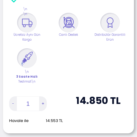
\n
\n
Ücretsiz Aynı Gün
Canlı Destek
Distribütör Garantili
Kargo
Ürün
\n
3 Saate Hızlı
Teslimat\n
14.850
TL
Havale ile
14.553
TL