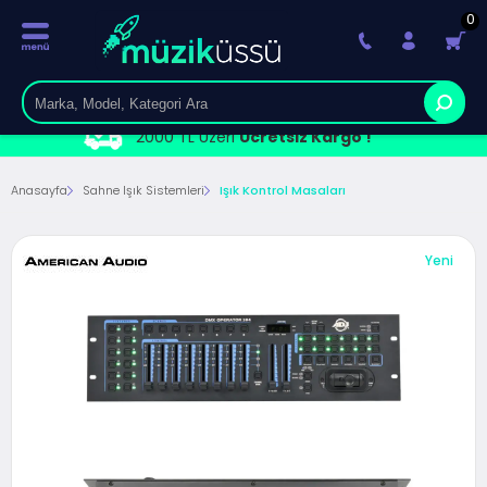
0
2000 TL Üzeri
Ücretsiz Kargo !
Anasayfa
Sahne Işık Sistemleri
Işık Kontrol Masaları
Yeni