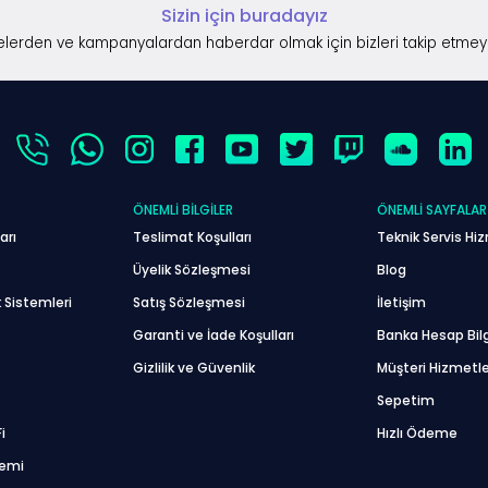
Sizin için buradayız
lerden ve kampanyalardan haberdar olmak için bizleri takip etmey
ÖNEMLI BILGILER
ÖNEMLI SAYFALAR
arı
Teslimat Koşulları
Teknik Servis Hiz
Üyelik Sözleşmesi
Blog
 Sistemleri
Satış Sözleşmesi
İletişim
Garanti ve İade Koşulları
Banka Hesap Bilg
Gizlilik ve Güvenlik
Müşteri Hizmetle
Sepetim
i
Hızlı Ödeme
temi