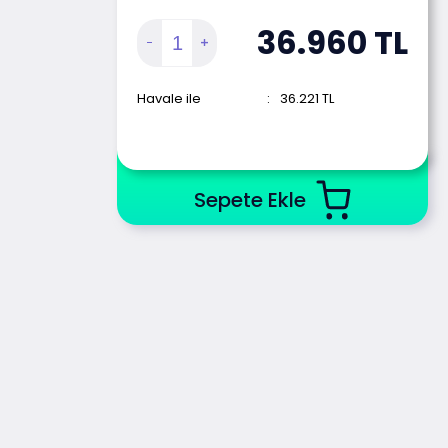
36.960
TL
Havale ile
:
36.221
TL
Sepete Ekle