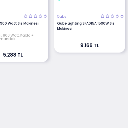
Qube
 900 Watt Sis Makinesi
Qube Lighting SFA015A 1500W Sis
Makinesi
i, 900 Watt, Kablo +
umandalı
9.166 TL
5.288 TL