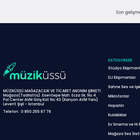
Son gelişme
KATEGORILER
Stüdyo Ekipmanl
DJ Ekipmanları
Sahne Ses ve Işık
MÜZİKÜSSÜ MAĞAZACILIK VE TİCARET ANONİM ŞİRKETİ
Mağaza(Tadilatta) :Esentepe Mah. Ecza Sk. No:4
Mikrofonlar
Pol Center AVM Giriş Kat No:43 (Kanyon AVM Yanı)
Levent Şişli - İstanbul
Hoparlör
Telefon : 0 850 255 87 78
Kulaklıklar
Ev Sinema ve Hi F
Mağaza Ses Sis