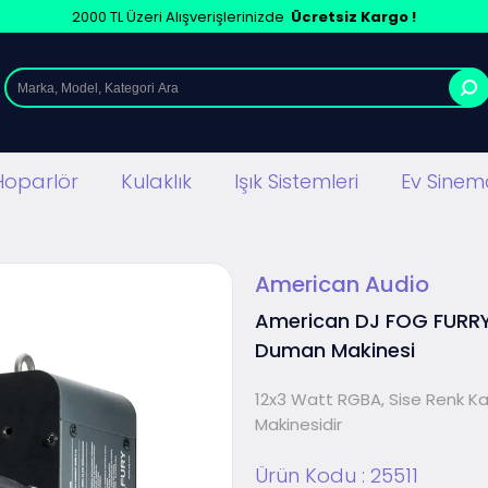
2000 TL Üzeri Alışverişlerinizde
Ücretsiz Kargo !
Hoparlör
Kulaklık
Işık Sistemleri
Ev Sinema
American Audio
American DJ FOG FURRY 
Duman Makinesi
12x3 Watt RGBA, Sise Renk Kar
Makinesidir
Ürün Kodu :
25511