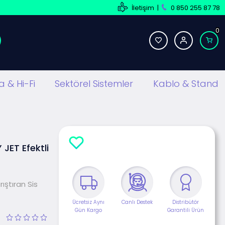
İletişim
|
0 850 255 87 78
0
 & Hi-Fi
Sektörel Sistemler
Kablo & Stand
JET Efektli
ıştıran Sis
Ücretsiz Aynı
Canlı Destek
Distribütör
Gün Kargo
Garantili Ürün