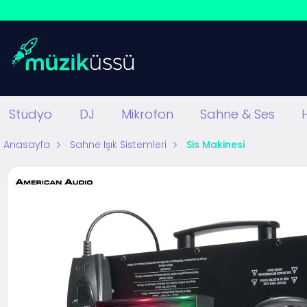
Stüdyo
DJ
Mikrofon
Sahne & Ses
Anasayfa
Sahne Işık Sistemleri
Sis Makinesi