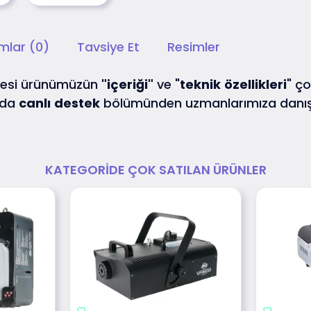
mlar (0)
Tavsiye Et
Resimler
nesi ürünümüzün
"içeriği"
ve "
teknik
özellikleri
" ço
 da
canlı
destek
bölümünden uzmanlarımıza danış
KATEGORIDE ÇOK SATILAN ÜRÜNLER