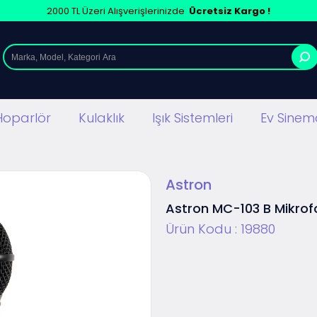
2000 TL Üzeri Alışverişlerinizde
Ücretsiz Kargo !
Hoparlör
Kulaklık
Işık Sistemleri
Ev Sinema
Astron
Astron MC-103 B Mikrof
Ürün Kodu :
19880