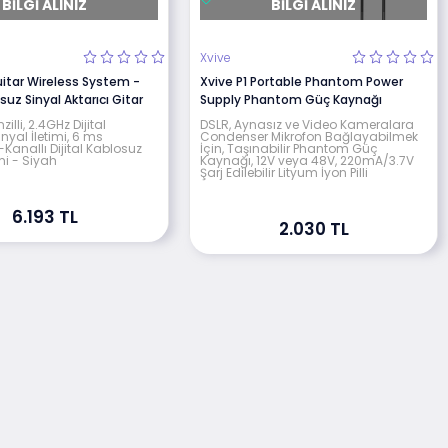
BILGI ALINIZ
BILGI ALINIZ
Xvive
uitar Wireless System -
Xvive P1 Portable Phantom Power
suz Sinyal Aktarıcı Gitar
Supply Phantom Güç Kaynağı
zilli, 2.4GHz Dijital
DSLR, Aynasız ve Video Kameralara
nyal İletimi, 6 ms
Condenser Mikrofon Bağlayabilmek
Kanallı Dijital Kablosuz
İçin, Taşınabilir Phantom Güç
mi - Siyah
Kaynağı, 12V veya 48V, 220mA/3.7V
Şarj Edilebilir Lityum İyon Pilli
6.193 TL
2.030 TL