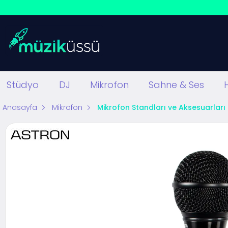
Stüdyo
DJ
Mikrofon
Sahne & Ses
Anasayfa
Mikrofon
Mikrofon Standları ve Aksesuarları