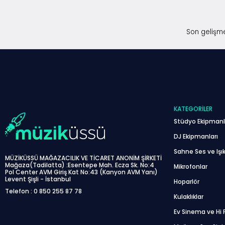
Son gelişme
KATEGORILER
Stüdyo Ekipmanl
DJ Ekipmanları
Sahne Ses ve Işık
MÜZİKÜSSÜ MAĞAZACILIK VE TİCARET ANONİM ŞİRKETİ
Mağaza(Tadilatta) :Esentepe Mah. Ecza Sk. No:4
Mikrofonlar
Pol Center AVM Giriş Kat No:43 (Kanyon AVM Yanı)
Levent Şişli - İstanbul
Hoparlör
Telefon : 0 850 255 87 78
Kulaklıklar
Ev Sinema ve Hi F