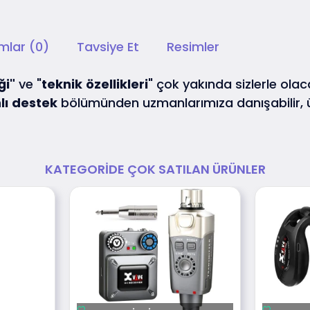
mlar (0)
Tavsiye Et
Resimler
ği"
ve "
teknik
özellikleri
" çok yakında sizlerle olaca
lı
destek
bölümünden uzmanlarımıza danışabilir,
KATEGORIDE ÇOK SATILAN ÜRÜNLER