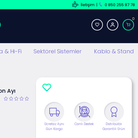
İletişim
|
0 850 255 87 78
0
 & Hi-Fi
Sektörel Sistemler
Kablo & Stand
on Ayı
Ücretsiz Aynı
Canlı Destek
Distribütör
Gün Kargo
Garantili Ürün