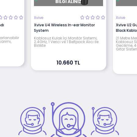
BILGI ALINIZ
Xvive
Xvive
dı
Xvive U4 Wireless In-ear Monitor
Xvive U2 G
System
Black Kablo
arlanabilir
Kablosuz Kulak İçi Monitör Sistemi,
21 Metre Men
sarımı,
2.4GHz, 1 Verici ve 1 Beltpack Alıcı ile
Kablosuz Si
Birlikte
Gecikme, 4-
Gitar Siste
10.660 TL