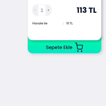
113
TL
Havale ile
:
111
TL
Sepete Ekle