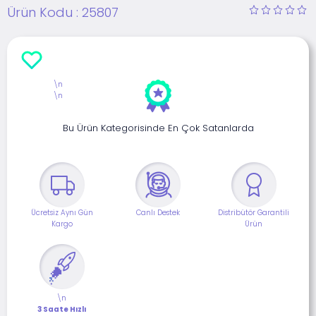
Ürün Kodu :
25807
\n
\n
Bu Ürün Kategorisinde En Çok Satanlarda
Ücretsiz Aynı Gün
Canlı Destek
Distribütör Garantili
Kargo
Ürün
\n
3 Saate Hızlı