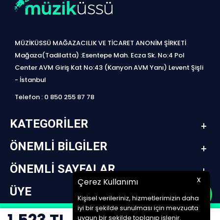
MÜZİKÜSSÜ MAĞAZACILIK VE TİCARET ANONİM ŞİRKETİ
Mağaza(Tadilatta) :Esentepe Mah. Ecza Sk. No:4 Pol
Center AVM Giriş Kat No:43 (Kanyon AVM Yanı) Levent Şişli
- İstanbul
Telefon : 0 850 255 87 78
KATEGORILER
ÖNEMLI BILGILER
ÖNEMLI SAYFALAR
x
Çerez Kullanımı
ÜYE
Kişisel verileriniz, hizmetlerimizin daha
iyi bir şekilde sunulması için mevzuata
1.523
TL
design by jetpack | www.müziküssü.com | copyright ©2022 Tüm hakları saklıdır.
uygun bir şekilde toplanıp işlenir.