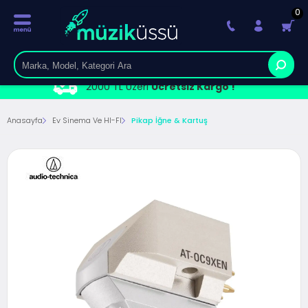
0
2000 TL Üzeri
Ücretsiz Kargo !
Anasayfa
Ev Sinema Ve HI-FI
Pikap İğne & Kartuş