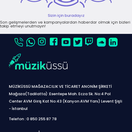
Sizin için buradayız
Son gelişmelerden ve kampanyalardan haberdar olmak için bizleri
takip etmeyi unutmayın!
MÜZİKÜSSÜ MAĞAZACILIK VE TİCARET ANONİM ŞİRKETİ
Mağaza(Tadilatta) :Esentepe Mah. Ecza Sk. No:4 Pol
Center AVM Giriş Kat No:43 (Kanyon AVM Yanı) Levent Şişli
- İstanbul
Telefon : 0 850 255 87 78