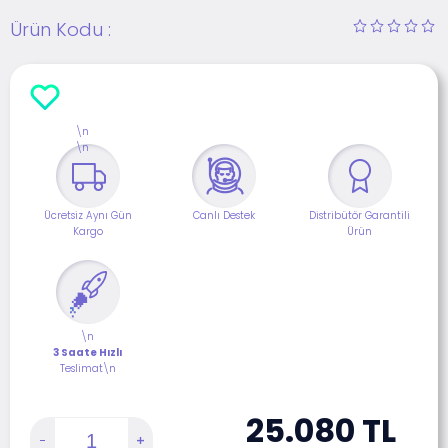
Ürün Kodu :
\n
\n
Ücretsiz Aynı Gün
Canlı Destek
Distribütör Garantili
Kargo
Ürün
\n
3 Saate Hızlı
Teslimat\n
25.080
TL