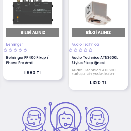
BILGI ALINIZ
BILGI ALINIZ
Behringer
Audio Technica
Behringer PP400 Pikap /
Audio Technica ATN3600L
Phono Pre Amfi
Stylus Pikap İğnesi
Audio-Technica AT3600L
1.980 TL
kartuşu için yedek kalem
1.320 TL