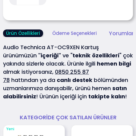
Yorumlar 
Ürün Özellikleri
Ödeme Seçenekleri
Audio Technica AT-OC9XEN Kartuş
ürünümüzün
"içeriği"
ve "
teknik
özellikleri
" çok
yakında sizlerle olacak. Ürünle ilgili
hemen
bilgi
almak istiyorsanız,
0850 255 87
78
hattından ya da
canlı
destek
bölümünden
uzmanlarımıza danışabilir, ürünü hemen
satın
alabilirsiniz
! Ürünün içeriği için
takipte
kalın
!
KATEGORIDE ÇOK SATILAN ÜRÜNLER
Yeni