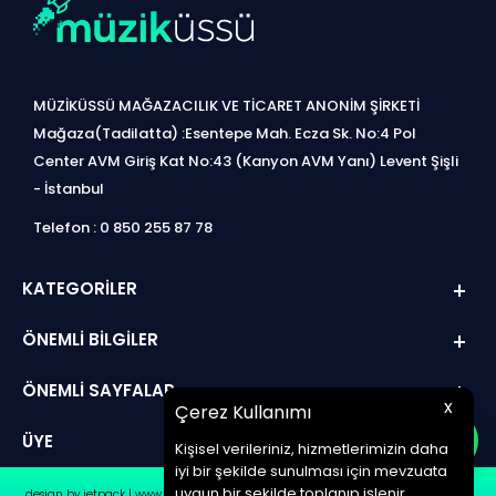
MÜZİKÜSSÜ MAĞAZACILIK VE TİCARET ANONİM ŞİRKETİ
Mağaza(Tadilatta) :Esentepe Mah. Ecza Sk. No:4 Pol
Center AVM Giriş Kat No:43 (Kanyon AVM Yanı) Levent Şişli
- İstanbul
Telefon : 0 850 255 87 78
KATEGORILER
ÖNEMLI BILGILER
ÖNEMLI SAYFALAR
x
Çerez Kullanımı
ÜYE
Kişisel verileriniz, hizmetlerimizin daha
iyi bir şekilde sunulması için mevzuata
uygun bir şekilde toplanıp işlenir.
design by jetpack | www.müziküssü.com | copyright ©2022 Tüm hakları saklıdır.