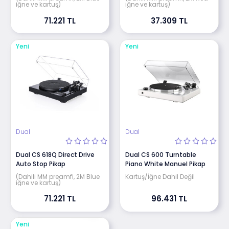
iğne ve kartuş)
iğne ve kartuş)
71.221 TL
37.309 TL
Yeni
Yeni
Dual
Dual
Dual CS 618Q Direct Drive
Dual CS 600 Turntable
Auto Stop Pikap
Piano White Manuel Pikap
(Dahili MM preamfi, 2M Blue
Kartuş/İğne Dahil Değil
iğne ve kartuş)
71.221 TL
96.431 TL
Yeni