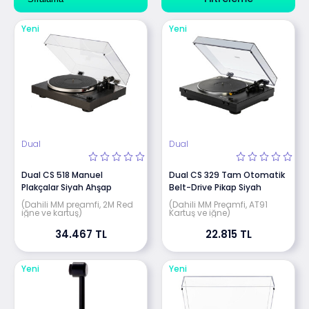
Yeni
Yeni
Dual
Dual
Dual CS 518 Manuel
Dual CS 329 Tam Otomatik
Plakçalar Siyah Ahşap
Belt-Drive Pikap Siyah
(Dahili MM preamfi, 2M Red
(Dahili MM Preamfi, AT91
iğne ve kartuş)
Kartuş ve iğne)
34.467 TL
22.815 TL
Yeni
Yeni