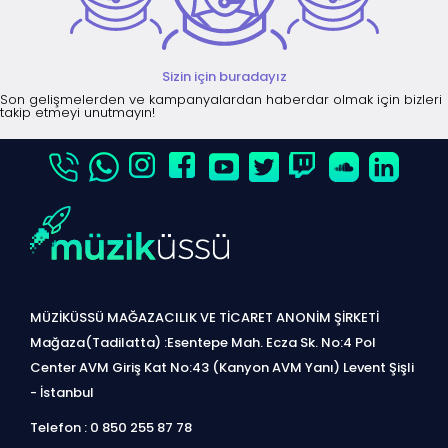
Sizin için buradayız
Son gelişmelerden ve kampanyalardan haberdar olmak için bizleri
takip etmeyi unutmayın!
MÜZİKÜSSÜ MAĞAZACILIK VE TİCARET ANONİM ŞİRKETİ
Mağaza(Tadilatta) :Esentepe Mah. Ecza Sk. No:4 Pol
Center AVM Giriş Kat No:43 (Kanyon AVM Yanı) Levent Şişli
- İstanbul
Telefon : 0 850 255 87 78