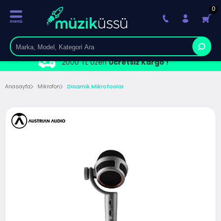
0
2000 TL Üzeri
Ücretsiz Kargo !
Anasayfa
Mikrofon
Dinamik Mikrofonlar