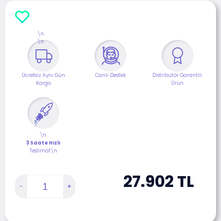
\n
\n
Ücretsiz Aynı Gün
Canlı Destek
Distribütör Garantili
Kargo
Ürün
\n
3 Saate Hızlı
Teslimat\n
27.902
TL