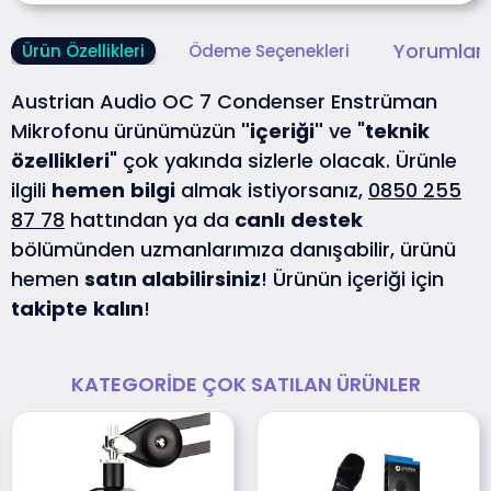
Yorumlar 
Ürün Özellikleri
Ödeme Seçenekleri
Austrian Audio OC 7 Condenser Enstrüman
Mikrofonu ürünümüzün
"içeriği"
ve "
teknik
özellikleri
" çok yakında sizlerle olacak. Ürünle
ilgili
hemen
bilgi
almak istiyorsanız,
0850 255
87 78
hattından ya da
canlı
destek
bölümünden uzmanlarımıza danışabilir, ürünü
hemen
satın alabilirsiniz
! Ürünün içeriği için
takipte
kalın
!
KATEGORIDE ÇOK SATILAN ÜRÜNLER