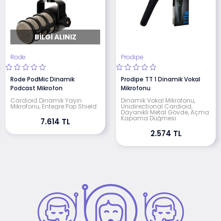
BILGI ALINIZ
Rode
Prodipe
Rode PodMic Dinamik
Prodipe TT 1 Dinamik Vokal
Podcast Mikrofon
Mikrofonu
Cardioid Dinamik Yayın
Dinamik Vokal Mikrofonu,
Mikrofonu, Entegre Pop Shield
Unidirectional Cardioid,
Dayanıklı Metal Gövde, Açma
Kapama Düğmesi
7.614 TL
2.574 TL