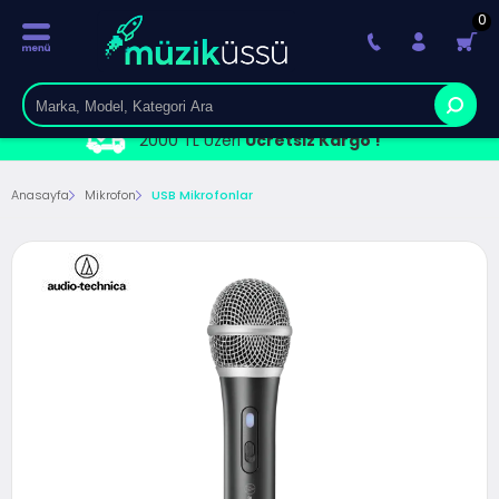
0
2000 TL Üzeri
Ücretsiz Kargo !
Anasayfa
Mikrofon
USB Mikrofonlar