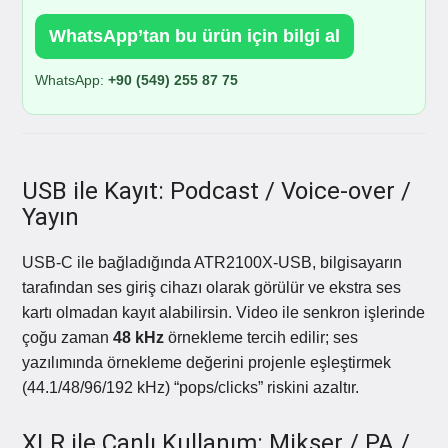
WhatsApp’tan bu ürün için bilgi al
WhatsApp:
+90 (549) 255 87 75
USB ile Kayıt: Podcast / Voice-over /
Yayın
USB-C ile bağladığında ATR2100X-USB, bilgisayarın
tarafından ses giriş cihazı olarak görülür ve ekstra ses
kartı olmadan kayıt alabilirsin. Video ile senkron işlerinde
çoğu zaman
48 kHz
örnekleme tercih edilir; ses
yazılımında örnekleme değerini projenle eşleştirmek
(44.1/48/96/192 kHz) “pops/clicks” riskini azaltır.
XLR ile Canlı Kullanım: Mikser / PA /