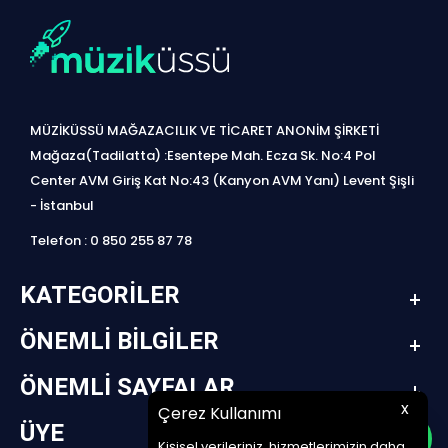
MÜZİKÜSSÜ MAĞAZACILIK VE TİCARET ANONİM ŞİRKETİ
Mağaza(Tadilatta) :Esentepe Mah. Ecza Sk. No:4 Pol
Center AVM Giriş Kat No:43 (Kanyon AVM Yanı) Levent Şişli
- İstanbul
Telefon : 0 850 255 87 78
KATEGORILER
ÖNEMLI BILGILER
ÖNEMLI SAYFALAR
x
Çerez Kullanımı
ÜYE
Kişisel verileriniz, hizmetlerimizin daha