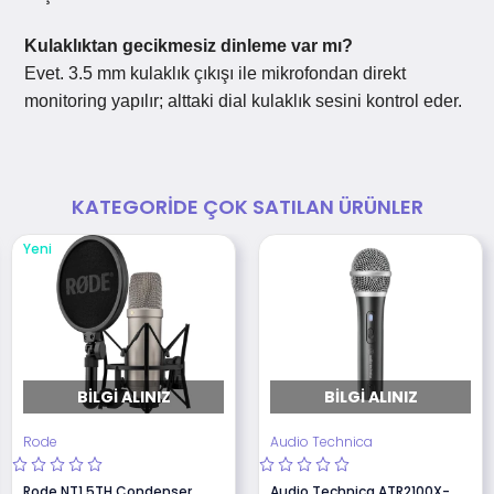
Kulaklıktan gecikmesiz dinleme var mı?
Evet. 3.5 mm kulaklık çıkışı ile mikrofondan direkt
monitoring yapılır; alttaki dial kulaklık sesini kontrol eder.
KATEGORIDE ÇOK SATILAN ÜRÜNLER
Yeni
BILGI ALINIZ
BILGI ALINIZ
Rode
Audio Technica
Rode NT1 5TH Condenser
Audio Technica ATR2100X-