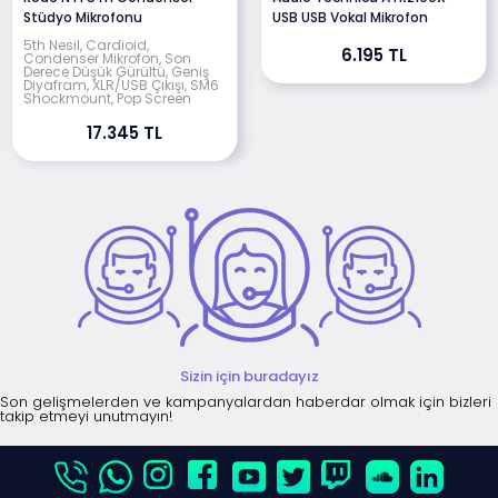
Stüdyo Mikrofonu
USB USB Vokal Mikrofon
5th Nesil, Cardioid,
6.195 TL
Condenser Mikrofon, Son
Derece Düşük Gürültü, Geniş
Diyafram, XLR/USB Çıkışı, SM6
Shockmount, Pop Screen
17.345 TL
Sizin için buradayız
Son gelişmelerden ve kampanyalardan haberdar olmak için bizleri
takip etmeyi unutmayın!