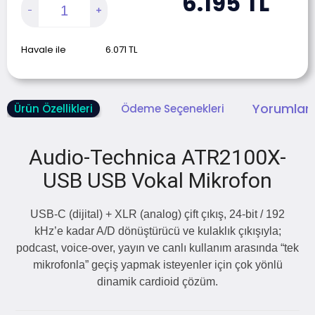
6.195
TL
Havale ile
6.071
TL
Yorumlar 
Ürün Özellikleri
Ödeme Seçenekleri
Audio-Technica ATR2100X-
USB USB Vokal Mikrofon
USB-C (dijital) + XLR (analog) çift çıkış, 24-bit / 192
kHz’e kadar A/D dönüştürücü ve kulaklık çıkışıyla;
podcast, voice-over, yayın ve canlı kullanım arasında “tek
mikrofonla” geçiş yapmak isteyenler için çok yönlü
dinamik cardioid çözüm.