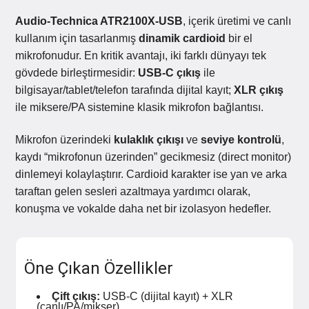
Audio-Technica ATR2100X-USB
, içerik üretimi ve canlı
kullanım için tasarlanmış
dinamik cardioid
bir el
mikrofonudur. En kritik avantajı, iki farklı dünyayı tek
gövdede birleştirmesidir:
USB-C çıkış
ile
bilgisayar/tablet/telefon tarafında dijital kayıt;
XLR çıkış
ile miksere/PA sistemine klasik mikrofon bağlantısı.
Mikrofon üzerindeki
kulaklık çıkışı
ve
seviye kontrolü
,
kaydı “mikrofonun üzerinden” gecikmesiz (direct monitor)
dinlemeyi kolaylaştırır. Cardioid karakter ise yan ve arka
taraftan gelen sesleri azaltmaya yardımcı olarak,
konuşma ve vokalde daha net bir izolasyon hedefler.
Öne Çıkan Özellikler
Çift çıkış:
USB-C (dijital kayıt) + XLR
(canlı/PA/mikser)