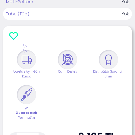
Multi-Pattern
Yok
Tube (Tüp)
Yok
\n
\n
Ücretsiz Aynı Gün
Canlı Destek
Distribütör Garantili
Kargo
Ürün
\n
3 Saate Hızlı
Teslimat\n