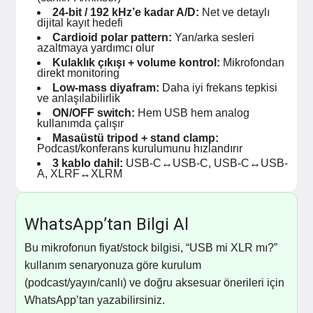
24-bit / 192 kHz’e kadar A/D:
Net ve detaylı
dijital kayıt hedefi
Cardioid polar pattern:
Yan/arka sesleri
azaltmaya yardımcı olur
Kulaklık çıkışı + volume kontrol:
Mikrofondan
direkt monitoring
Low-mass diyafram:
Daha iyi frekans tepkisi
ve anlaşılabilirlik
ON/OFF switch:
Hem USB hem analog
kullanımda çalışır
Masaüstü tripod + stand clamp:
Podcast/konferans kurulumunu hızlandırır
3 kablo dahil:
USB-C↔USB-C, USB-C↔USB-
A, XLRF↔XLRM
WhatsApp’tan Bilgi Al
Bu mikrofonun fiyat/stock bilgisi, “USB mi XLR mı?”
kullanım senaryonuza göre kurulum
(podcast/yayın/canlı) ve doğru aksesuar önerileri için
WhatsApp’tan yazabilirsiniz.