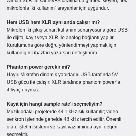
zaman XLR ile sahne/PA tarafına da girmek isteyen; “tek
mikrofonla iki kullanım” arayanlar için uygundur.
Hem USB hem XLR aynı anda çalışır mı?
Mikrofon iki çıkış sunar; kullanım senaryosuna göre USB
ile dijital kayıt veya XLR ile analog bağlantı yapılır.
Kurulumuna göre doğru yönlendirmeyi yapmak için
kullandığın cihazları yazarsan netleştiririm.
Phantom power gerekir mi?
Hayır. Mikrofon dinamik yapıdadır. USB tarafında 5V
USB gücü ile çalışır; XLR tarafında phantom power’a
ihtiyaç duymaz.
Kayıt için hangi sample rate’i seçmeliyim?
Müzik odaklı projelerde 44.1 kHz sık kullanılır; video
senkron işlerinde genelde 48 kHz tercih edilir. Önemli
olan, işletim sistemi ve kayıt yazılımında aynı değeri
seçmektir.