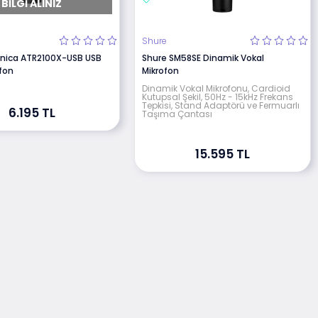
BILGI ALINIZ
Shure
nica ATR2100X-USB USB
Shure SM58SE Dinamik Vokal
ofon
Mikrofon
Dinamik Vokal Mikrofonu, Cardioid
Kutupsal Şekil, 50Hz - 15kHz Frekans
Tepkisi, Stand Adaptörü ve Fermuarlı
6.195 TL
Taşıma Çantası
15.595 TL