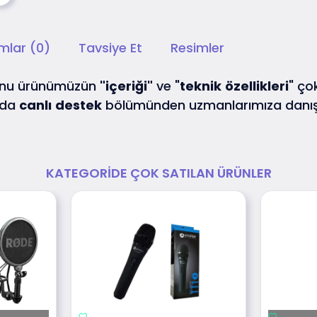
mlar (0)
Tavsiye Et
Resimler
fonu ürünümüzün
"içeriği"
ve "
teknik
özellikleri
" ço
 da
canlı
destek
bölümünden uzmanlarımıza danış
KATEGORIDE ÇOK SATILAN ÜRÜNLER