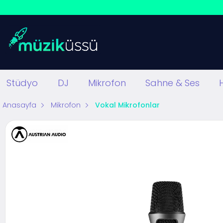
Stüdyo
DJ
Mikrofon
Sahne & Ses
Anasayfa
Mikrofon
Vokal Mikrofonlar