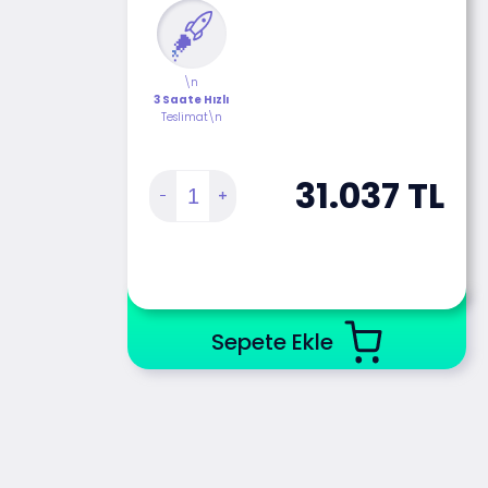
\n
3 Saate Hızlı
Teslimat\n
31.037
TL
Sepete Ekle