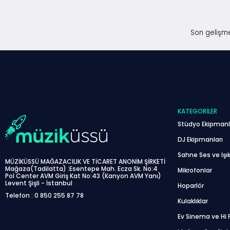
Son gelişme
KATEGORILER
Stüdyo Ekipmanl
DJ Ekipmanları
Sahne Ses ve Işık
MÜZİKÜSSÜ MAĞAZACILIK VE TİCARET ANONİM ŞİRKETİ
Mağaza(Tadilatta) :Esentepe Mah. Ecza Sk. No:4
Mikrofonlar
Pol Center AVM Giriş Kat No:43 (Kanyon AVM Yanı)
Levent Şişli - İstanbul
Hoparlör
Telefon : 0 850 255 87 78
Kulaklıklar
Ev Sinema ve Hi F