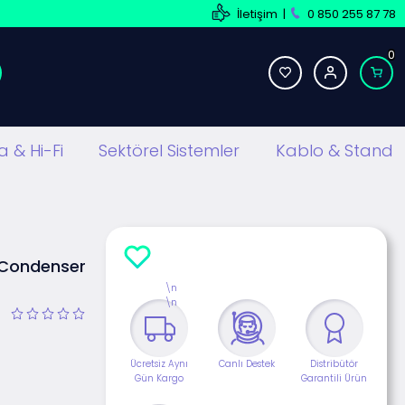
İletişim
|
0 850 255 87 78
0
 & Hi-Fi
Sektörel Sistemler
Kablo & Stand
 Condenser
\n
\n
Ücretsiz Aynı
Canlı Destek
Distribütör
Gün Kargo
Garantili Ürün