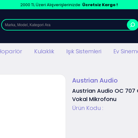
2000 TL Üzeri Alışverişlerinizde
Ücretsiz Kargo !
Hoparlör
Kulaklık
Işık Sistemleri
Ev Sinema
Austrian Audio
Austrian Audio OC 707
Vokal Mikrofonu
Ürün Kodu :