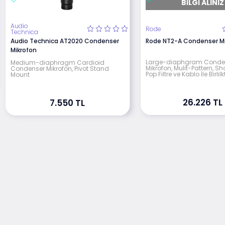
BILGI ALINIZ
Audio
Rode
Technica
Audio Technica AT2020 Condenser
Rode NT2-A Condenser Mi
Mikrofon
Large-diaphgram Conde
Medium-diaphragm Cardioid
Mikrofon, Mulit-Pattern, S
Condenser Mikrofon, Pivot Stand
Pop Filtre ve Kablo İle Birlilk
Mount
26.226 TL
7.550 TL