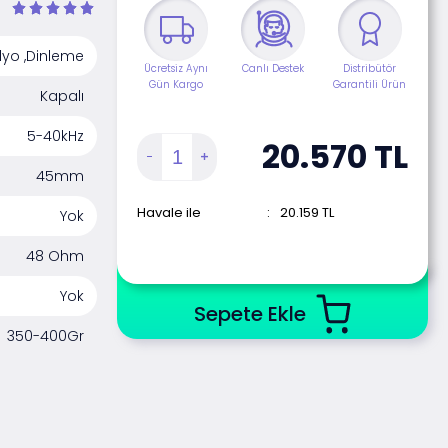
yo ,Dinleme
Ücretsiz Aynı
Canlı Destek
Distribütör
Gün Kargo
Garantili Ürün
Kapalı
5-40kHz
20.570
TL
45mm
Havale ile
:
20.159
TL
Yok
48 Ohm
Yok
Sepete Ekle
350-400Gr