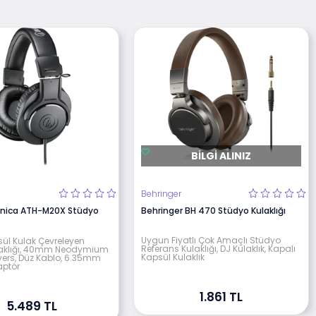
BILGI ALINIZ
Behringer
hnica ATH-M20X Stüdyo
Behringer BH 470 Stüdyo Kulaklığı
Uygun Fiyatlı Çok Amaçlı Stüdyo
sül Kulak Çevreleyen
Referans Kulaklığı, DJ Kulaklık, Kapalı
laklığı, 40mm Neodymium
Kapsül Kulaklık
vers, Düz Kablo, 6.35mm
aptör
1.861 TL
5.489 TL