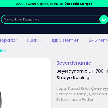
2000 TL Üzeri Alışverişlerinizde
Ücretsiz Kargo !
Hoparlör
Kulaklık
Işık Sistemleri
Ev Sinema
ları
Beyerdynamic
Beyerdynamic DT 700 P
Stüdyo Kulaklığı
Kapalı Kapsül Kulak Çevrele
Referans Kulaklığı, Çıkarılabilir
Birlikte, Kadife Pedler