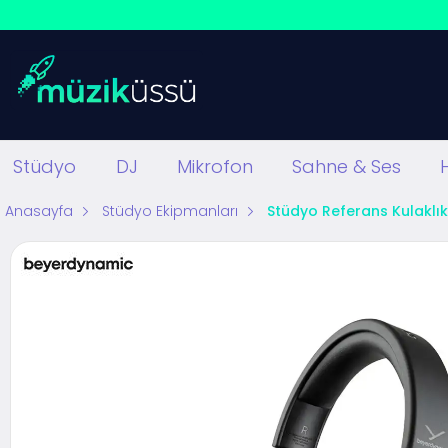
Stüdyo
DJ
Mikrofon
Sahne & Ses
Anasayfa
Stüdyo Ekipmanları
Stüdyo Referans Kulaklık