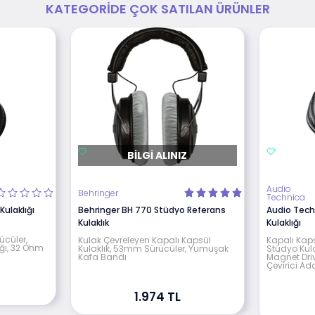
KATEGORIDE ÇOK SATILAN ÜRÜNLER
BILGI ALINIZ
Audio
Behringer
Technica
ulaklığı
Behringer BH 770 Stüdyo Referans
Audio Tec
Kulaklık
Kulaklığı
ücüler,
Kulak Çevreleyen Kapalı Kapsül
Kapalı Kap
ğı, 32 Ohm
Kulaklık, 53mm Sürücüler, Yumuşak
Stüdyo Ku
Kafa Bandı
Magnet Dri
Çevirici Ad
1.974 TL