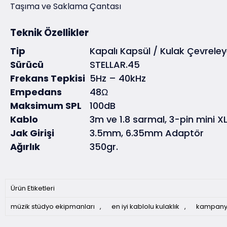
Taşıma ve Saklama Çantası
Teknik Özellikler
Tip
Kapalı Kapsül / Kulak Çevrele
Sürücü
STELLAR.45
Frekans Tepkisi
5Hz – 40kHz
Empedans
48Ω
Maksimum SPL
100dB
Kablo
3m ve 1.8 sarmal, 3-pin mini X
Jak Girişi
3.5mm, 6.35mm Adaptör
Ağırlık
350gr.
Ürün Etiketleri
müzik stüdyo ekipmanları
,
en iyi kablolu kulaklık
,
kampanyal