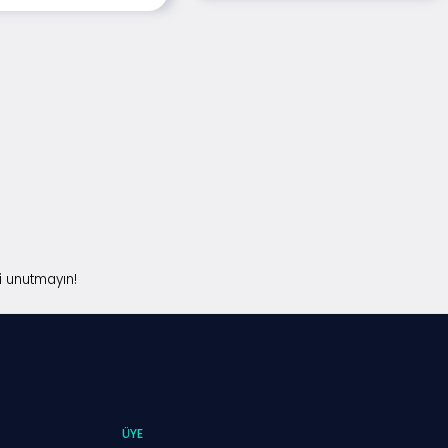
i unutmayın!
ÜYE