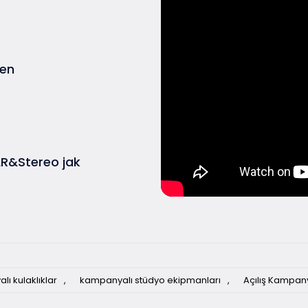
yen
LR&Stereo jak
ı kulaklıklar
,
kampanyalı stüdyo ekipmanları
,
Açılış Kampan