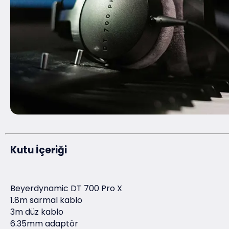
Kutu İçeriği
Beyerdynamic DT 700 Pro X
1.8m sarmal kablo
3m düz kablo
6.35mm adaptör