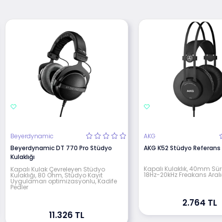
Beyerdynamic
AKG
Beyerdynamic DT 770 Pro Stüdyo
AKG K52 Stüdyo Referans K
Kulaklığı
Kapalı Kulaklık, 40mm Sür
Kapalı Kulak Çevreleyen Stüdyo
18Hz-20kHz Freakans Aralı
Kulaklığı, 80 Ohm, Stüdyo Kayıt
Uygulamarı optimizasyonlu, Kadife
Pedler
2.764 TL
11.326 TL