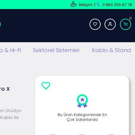
İletişim
|
0 850 255 87 78
0
 & Hi-Fi
Sektörel Sistemler
Kablo & Stand
ro X
yen Stüdyo
Bu Ürün Kategorisinde En
 Kablo ile
Çok Satanlarda