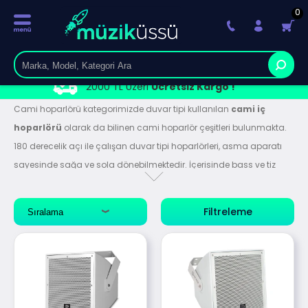
0
2000 TL Üzeri
Ücretsiz Kargo !
Cami hoparlörü kategorimizde duvar tipi kullanılan
cami iç
hoparlörü
olarak da bilinen cami hoparlör çeşitleri bulunmakta.
180 derecelik açı ile çalışan duvar tipi hoparlörleri, asma aparatı
sayesinde sağa ve sola dönebilmektedir. İçerisinde bass ve tiz
sürücülere sahip bu hoparlörler sütun hoparlör olarak da
bilinmektedir. En kaliteli ve sağlam cami hoparlörü modelleri ve
Filtreleme
uygulamanıza en uygun ürünleri bu kategori altında bulabilir,
yardıma ihtiyacınız varsa canlı destek üzerinden uzmanlarımıza
danışabilirsiniz.