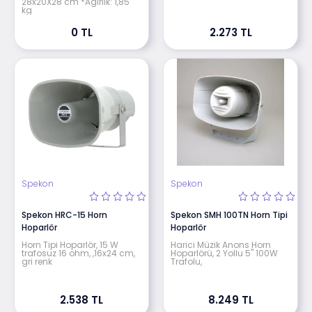
28x20X28 cm *Agirlik: 1,85
kg
0 TL
2.273 TL
Spekon
Spekon
Spekon HRC-15 Horn
Spekon SMH 100TN Horn Tipi
Hoparlör
Hoparlör
Horn Tipi Hoparlör, 15 W
Harici Müzik Anons Horn
trafosuz 16 ohm, ,16x24 cm,
Hoparlörü, 2 Yollu 5" 100W
gri renk
Trafolu,
2.538 TL
8.249 TL