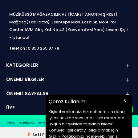
MÜZİKÜSSÜ MAĞAZACILIK VE TİCARET ANONİM ŞİRKETİ
Mağaza(Tadilatta) :Esentepe Mah. Ecza Sk. No:4 Pol
Center AVM Giriş Kat No:43 (Kanyon AVM Yanı) Levent Şişli
- İstanbul
Telefon : 0 850 255 87 78
KATEGORILER
ÖNEMLI BILGILER
ÖNEMLI SAYFALAR
x
Çerez Kullanımı
ÜYE
Kişisel verileriniz, hizmetlerimizin daha
iyi bir şekilde sunulması için mevzuata
design by jetpack | www.müziküssü.com | copyright ©2022 Tüm hakları saklıdır.
uygun bir şekilde toplanıp işlenir.
Konuyla ilgili detaylı bilgi almak için
T
-Soft
E-Ticaret
Sistemleriyle Hazırlanmıştır.
Gizlilik Politikamızı inceleyebilirsiniz.