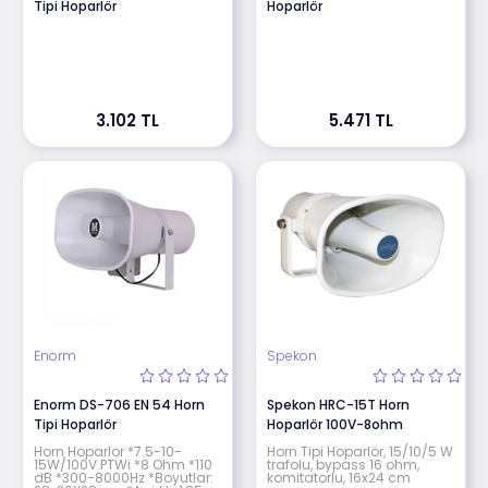
Tipi Hoparlör
Hoparlör
3.102 TL
5.471 TL
Enorm
Spekon
Enorm DS-706 EN 54 Horn
Spekon HRC-15T Horn
Tipi Hoparlör
Hoparlör 100V-8ohm
Horn Hoparlor *7.5-10-
Horn Tipi Hoparlör, 15/10/5 W
15W/100V PTWi *8 Ohm *110
trafolu, bypass 16 ohm,
dB *300-8000Hz *Boyutlar:
komitatorlu, 16x24 cm