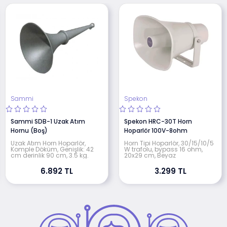
Sammi
Spekon
Sammi SDB-1 Uzak Atım
Spekon HRC-30T Horn
Hornu (Boş)
Hoparlör 100V-8ohm
Uzak Atım Horn Hoparlör,
Horn Tipi Hoparlör, 30/15/10/5
Komple Döküm, Genişlik: 42
W trafolu, bypass 16 ohm,
cm derinlik 90 cm, 3.5 kg.
20x29 cm, Beyaz
6.892 TL
3.299 TL