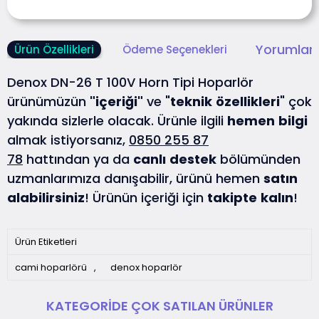
Yorumlar 
Ürün Özellikleri
Ödeme Seçenekleri
Denox DN-26 T 100V Horn Tipi Hoparlör
ürünümüzün
"içeriği"
ve "
teknik
özellikleri
" çok
yakında sizlerle olacak. Ürünle ilgili
hemen
bilgi
almak istiyorsanız,
0850 255 87
78
hattından ya da
canlı
destek
bölümünden
uzmanlarımıza danışabilir, ürünü hemen
satın
alabilirsiniz
! Ürünün içeriği için
takipte
kalın
!
Ürün Etiketleri
cami hoparlörü
,
denox hoparlör
KATEGORIDE ÇOK SATILAN ÜRÜNLER