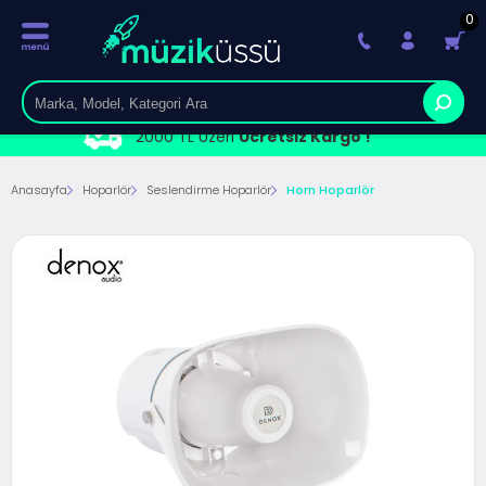
0
2000 TL Üzeri
Ücretsiz Kargo !
Anasayfa
Hoparlör
Seslendirme Hoparlör
Horn Hoparlör