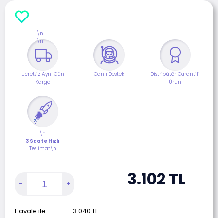
\n
\n
Ücretsiz Aynı Gün
Canlı Destek
Distribütör Garantili
Kargo
Ürün
\n
3 Saate Hızlı
Teslimat\n
3.102
TL
Havale ile
3.040
TL