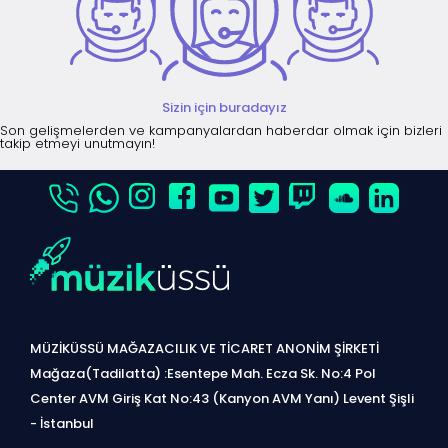
Sizin için buradayız
Son gelişmelerden ve kampanyalardan haberdar olmak için bizleri
takip etmeyi unutmayın!
MÜZİKÜSSÜ MAĞAZACILIK VE TİCARET ANONİM ŞİRKETİ
Mağaza(Tadilatta) :Esentepe Mah. Ecza Sk. No:4 Pol
Center AVM Giriş Kat No:43 (Kanyon AVM Yanı) Levent Şişli
- İstanbul