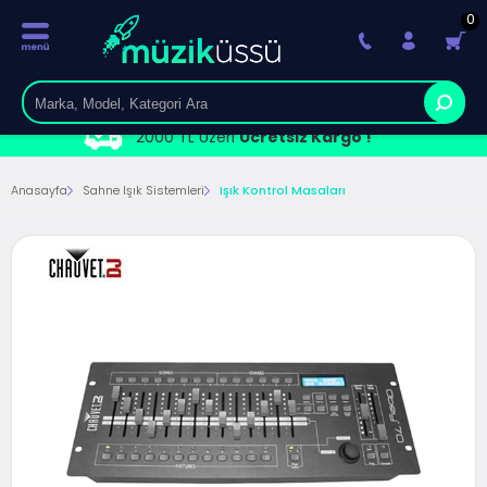
0
2000 TL Üzeri
Ücretsiz Kargo !
Anasayfa
Sahne Işık Sistemleri
Işık Kontrol Masaları