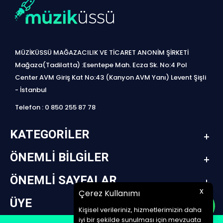
MÜZİKÜSSÜ MAĞAZACILIK VE TİCARET ANONİM ŞİRKETİ
Mağaza(Tadilatta) :Esentepe Mah. Ecza Sk. No:4 Pol
Center AVM Giriş Kat No:43 (Kanyon AVM Yanı) Levent Şişli
- İstanbul
Telefon : 0 850 255 87 78
KATEGORILER
ÖNEMLI BILGILER
ÖNEMLI SAYFALAR
x
Çerez Kullanımı
ÜYE
Kişisel verileriniz, hizmetlerimizin daha
iyi bir şekilde sunulması için mevzuata