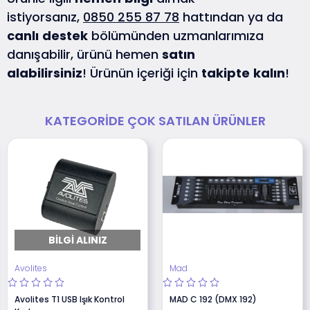
istiyorsanız,
0850 255 87 78
hattından ya da
canlı
destek
bölümünden uzmanlarımıza
danışabilir, ürünü hemen
satın
alabilirsiniz
! Ürünün içeriği için
takipte
kalın
!
KATEGORIDE ÇOK SATILAN ÜRÜNLER
BILGI ALINIZ
Avolites
Mad
Avolites T1 USB Işık Kontrol
MAD C 192 (DMX 192)