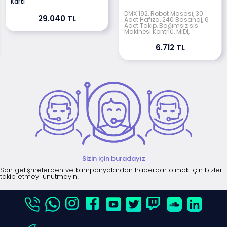
Kartı
DMX 192, Robot Masası, 30
29.040 TL
Adet Hafıza, 240 Basanaj, 6
Adet Takip, Bağımsız sis
Makinesi Kontrlü, MIDI,
6.712 TL
Sizin için buradayız
Son gelişmelerden ve kampanyalardan haberdar olmak için bizleri
takip etmeyi unutmayın!