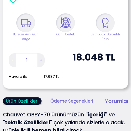
Ücretsiz Aynı Gün
Canlı Destek
Distribütör Garantili
Kargo
Ürün
18.048
TL
Havale ile
17.687
TL
Yorumlar 
Ürün Özellikleri
Ödeme Seçenekleri
Chauvet OBEY-70 ürünümüzün
"içeriği"
ve
"
teknik
özellikleri
" çok yakında sizlerle olacak.
Ürünle ilgili
hemen
bilgi
almak