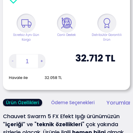
Ücretsiz Aynı Gün
Canlı Destek
Distribütör Garantili
Kargo
Ürün
32.712
TL
Havale ile
32.058
TL
Yorumlar 
Ürün Özellikleri
Ödeme Seçenekleri
Chauvet Swarm 5 FX Efekt Işığı ürünümüzün
"içeriği"
ve "
teknik
özellikleri
" çok yakında
sizlerle olacak. Ürünle ilgili
hemen
bilgi
almak