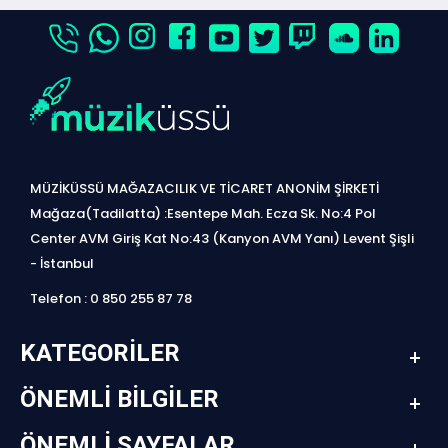
MÜZİKÜSSÜ MAĞAZACILIK VE TİCARET ANONİM ŞİRKETİ
Mağaza(Tadilatta) :Esentepe Mah. Ecza Sk. No:4 Pol
Center AVM Giriş Kat No:43 (Kanyon AVM Yanı) Levent Şişli
- İstanbul
Telefon : 0 850 255 87 78
KATEGORILER
ÖNEMLI BILGILER
ÖNEMLI SAYFALAR