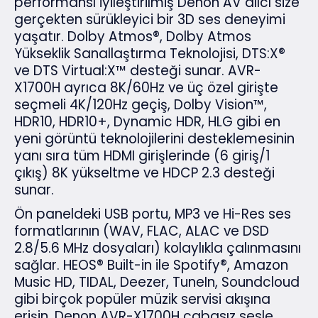
performansı iyileştirilmiş Denon AV alıcı size
gerçekten sürükleyici bir 3D ses deneyimi
yaşatır. Dolby Atmos®, Dolby Atmos
Yükseklik Sanallaştırma Teknolojisi, DTS:X®
ve DTS Virtual:X™ desteği sunar. AVR-
X1700H ayrıca 8K/60Hz ve üç özel girişte
seçmeli 4K/120Hz geçiş, Dolby Vision™,
HDR10, HDR10+, Dynamic HDR, HLG gibi en
yeni görüntü teknolojilerini desteklemesinin
yanı sıra tüm HDMI girişlerinde (6 giriş/1
çıkış) 8K yükseltme ve HDCP 2.3 desteği
sunar.
Ön paneldeki USB portu, MP3 ve Hi-Res ses
formatlarının (WAV, FLAC, ALAC ve DSD
2.8/5.6 MHz dosyaları) kolaylıkla çalınmasını
sağlar. HEOS® Built-in ile Spotify®, Amazon
Music HD, TIDAL, Deezer, TuneIn, Soundcloud
gibi birçok popüler müzik servisi akışına
erişin. Denon AVR-X1700H çabasız sesle