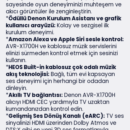
sayesinde oyun deneyiminizi muhteşem ve
akıcı görüntüler ile zenginleştirin.
*
Ödüllü Denon Kurulum Asistanı ve grafik
kullanıcı arayüzü:
Kolay ve sezgisel ilk
kurulum deneyimi.
*
Amazon Alexa ve Apple Siri sesle kontrol:
AVR-X1700H ve kablosuz müzik servislerini
elinizi sürmeden kontrol etmek için sesinizi
kullanın.
*
HEOS Built-in kablosuz çok odalı müzik
akış teknolojisi:
Bağlı, tüm evi kapsayan
ses deneyimi için herhangi bir odadan
dinleyin.
*
Akıllı TV bağlantısı:
Denon AVR-X1700H
alıcıyı HDMI CEC yardımıyla TV uzaktan
kumandanızdan kontrol edin.
*
Gelişmiş Ses Dönüş Kanalı (eARC):
TV ses
sinyalinizi HDMI üzerinden Dolby Atmos ve
DTS:X gibi en yeni 3D ses formatlarıyla