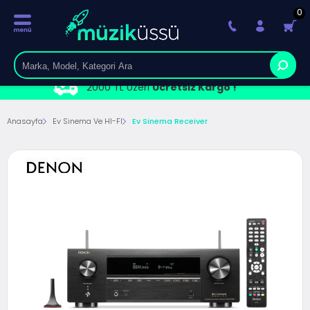
0
2000 TL Üzeri
Ücretsiz Kargo !
Anasayfa
Ev Sinema Ve HI-FI
Ev Sinema Receiver 