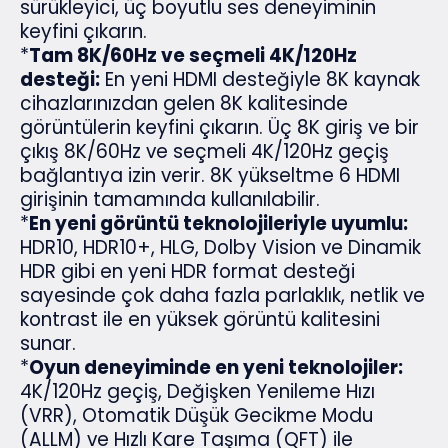
sürükleyici, üç boyutlu ses deneyiminin
keyfini çıkarın.
*
Tam 8K/60Hz ve seçmeli 4K/120Hz
desteği:
En yeni HDMI desteğiyle 8K kaynak
cihazlarınızdan gelen 8K kalitesinde
görüntülerin keyfini çıkarın. Üç 8K giriş ve bir
çıkış 8K/60Hz ve seçmeli 4K/120Hz geçiş
bağlantıya izin verir. 8K yükseltme 6 HDMI
girişinin tamamında kullanılabilir.
*
En yeni görüntü teknolojileriyle uyumlu:
HDR10, HDR10+, HLG, Dolby Vision ve Dinamik
HDR gibi en yeni HDR format desteği
sayesinde çok daha fazla parlaklık, netlik ve
kontrast ile en yüksek görüntü kalitesini
sunar.
*
Oyun deneyiminde en yeni teknolojiler:
4K/120Hz geçiş, Değişken Yenileme Hızı
(VRR), Otomatik Düşük Gecikme Modu
(ALLM) ve Hızlı Kare Taşıma (QFT) ile