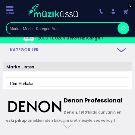
0
2000 TL Üzeri
Ücretsiz Kargo !
KATEGORILER
Marka Listesi
Denon Professional
Denon
,
1910
'larda dünyanın en
eski
pikap
örneklerinden birkaçını üretmesiyle ses ve kayıt
teknolojisi alanında lider ve yenilikçi bir marka haline gelmiştir.