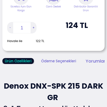
Ücretsiz Aynı Gün
Canlı Destek
Distribütör Garantili
Kargo
Ürün
124
TL
Havale ile
122
TL
Yorumlar 
Ürün Özellikleri
Ödeme Seçenekleri
Denox DNX-SPK 215 DARK
GR