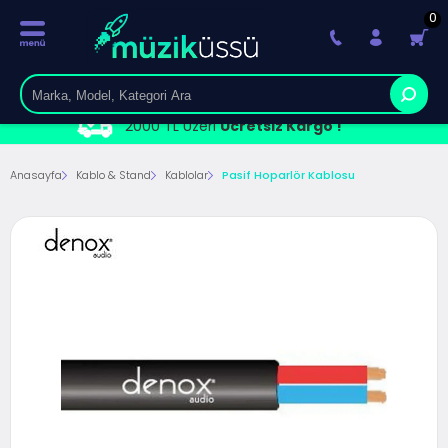
0
2000 TL Üzeri
Ücretsiz Kargo !
Anasayfa
Kablo & Stand
Kablolar
Pasif Hoparlör Kablosu