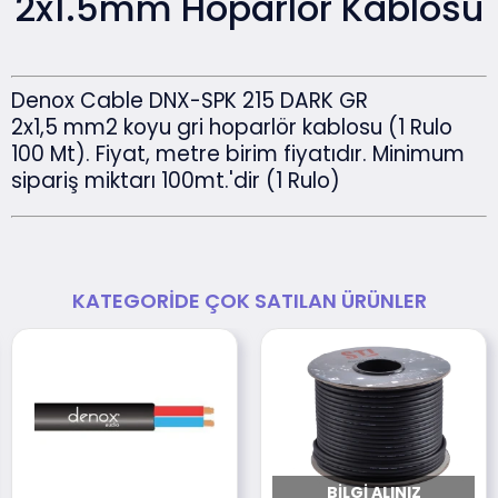
2x1.5mm Hoparlör Kablosu
Denox Cable DNX-SPK 215 DARK GR
2x1,5 mm2 koyu gri hoparlör kablosu (1 Rulo
100 Mt). Fiyat, metre birim fiyatıdır. Minimum
sipariş miktarı 100mt.'dir (1 Rulo)
KATEGORIDE ÇOK SATILAN ÜRÜNLER
BILGI ALINIZ