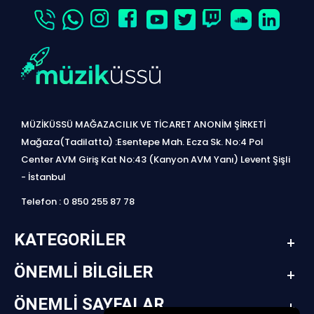
MÜZİKÜSSÜ MAĞAZACILIK VE TİCARET ANONİM ŞİRKETİ
Mağaza(Tadilatta) :Esentepe Mah. Ecza Sk. No:4 Pol
Center AVM Giriş Kat No:43 (Kanyon AVM Yanı) Levent Şişli
- İstanbul
Telefon : 0 850 255 87 78
KATEGORILER
ÖNEMLI BILGILER
ÖNEMLI SAYFALAR