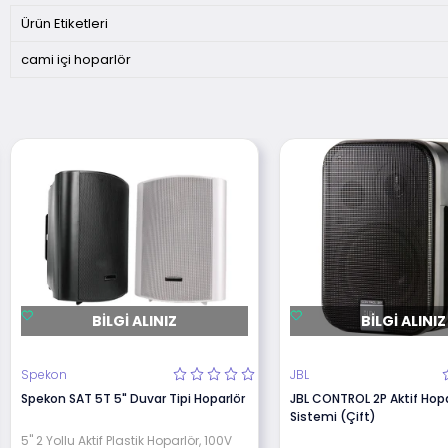
Ürün Etiketleri
cami içi hoparlör
BILGI ALINIZ
BILGI ALINIZ
Spekon
JBL
Spekon SAT 5T 5" Duvar Tipi Hoparlör
JBL CONTROL 2P Aktif Hopa
Sistemi (Çift)
5" 2 Yollu Aktif Plastik Hoparlör, 100V