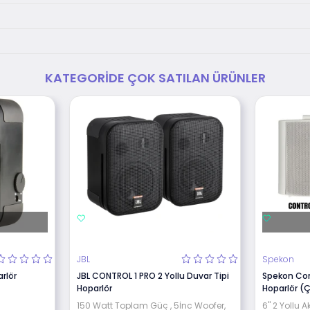
KATEGORIDE ÇOK SATILAN ÜRÜNLER
JBL
Spekon
rlör
JBL CONTROL 1 PRO 2 Yollu Duvar Tipi
Spekon Cont
Hoparlör
Hoparlör (Ç
150 Watt Toplam Güç , 5İnc Woofer,
6" 2 Yollu Ak