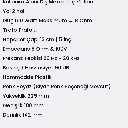
Kullanım Alanı
Dış Mekan | İç Mekan
Yol
2 Yol
Güç
160 Watt Maksimum → 8 Ohm
Trafo
Trafolu
Hoparlör Çapı
13 cm | 5 inç
Empedans
8 Ohm & 100V
Frekans Tepkisi
60 Hz ~ 20 kHz
Basınç / Hassasiyet
90 dB
Hammadde
Plastik
Renk
Beyaz (Siyah Renk Seçeneği Mevcut)
Yükseklik
225 mm
Genişlik
180 mm
Derinlik
142 mm