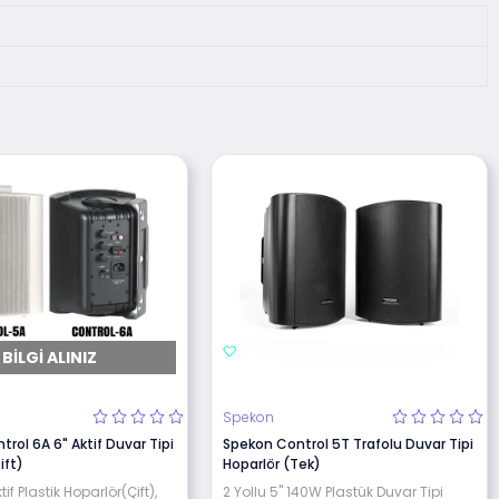
BILGI ALINIZ
Spekon
rol 6A 6" Aktif Duvar Tipi
Spekon Control 5T Trafolu Duvar Tipi
ift)
Hoparlör (Tek)
tif Plastik Hoparlör(Çift),
2 Yollu 5" 140W Plastük Duvar Tipi