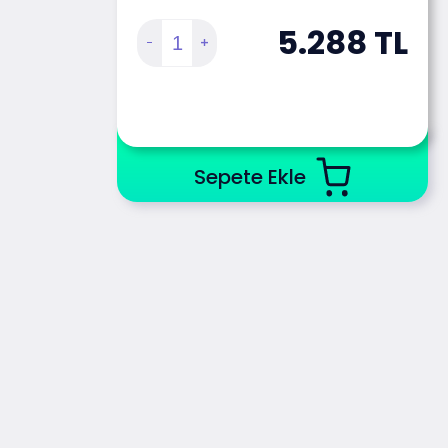
5.288
TL
Sepete Ekle