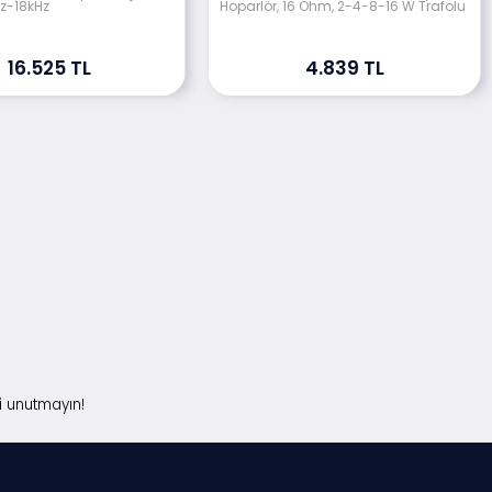
z-18kHz
Hoparlör, 16 Ohm, 2-4-8-16 W Trafolu
16.525 TL
4.839 TL
i unutmayın!