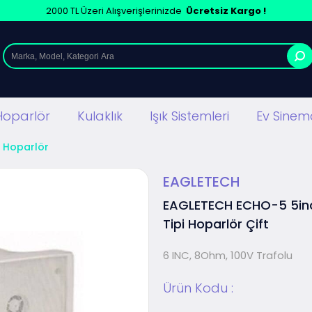
2000 TL Üzeri Alışverişlerinizde
Ücretsiz Kargo !
Hoparlör
Kulaklık
Işık Sistemleri
Ev Sinema
i Hoparlör
EAGLETECH
EAGLETECH ECHO-5 5in
Tipi Hoparlör Çift
6 INC, 8Ohm, 100V Trafolu
Ürün Kodu :