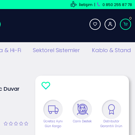
İletişim
|
0 850 255 87 78
0
 & Hi-Fi
Sektörel Sistemler
Kablo & Stand
c Duvar
Ücretsiz Aynı
Canlı Destek
Distribütör
Gün Kargo
Garantili Ürün