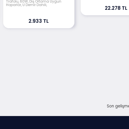
Trafolu, 60W, Dış Ortama Uygun
Hoparlör, U Demir Dahili,
22.278 TL
2.933 TL
Son gelişme