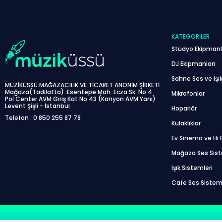
KATEGORILER
Stüdyo Ekipmanl
DJ Ekipmanları
Sahne Ses ve Işık
MÜZİKÜSSÜ MAĞAZACILIK VE TİCARET ANONİM ŞİRKETİ
Mağaza(Tadilatta) :Esentepe Mah. Ecza Sk. No:4
Mikrofonlar
Pol Center AVM Giriş Kat No:43 (Kanyon AVM Yanı)
Levent Şişli - İstanbul
Hoparlör
Telefon : 0 850 255 87 78
Kulaklıklar
Ev Sinema ve Hi F
Mağaza Ses Sis
Işık Sistemleri
Cafe Ses Sistem