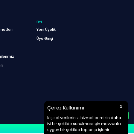
ÜYE
metleri
Yeni Üyelik
Üye Girişi
ilerimiz
ri
x
Çerez Kullanımı
Kişisel verileriniz, hizmetlerimizin daha
iyi bir şekilde sunulması için mevzuata
uygun bir şekilde toplanıp işlenir.