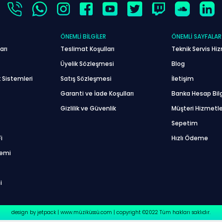
ÖNEMLI BILGILER
ÖNEMLI SAYFALAR
arı
Teslimat Koşulları
Teknik Servis Hiz
Üyelik Sözleşmesi
Blog
 Sistemleri
Satış Sözleşmesi
İletişim
Garanti ve İade Koşulları
Banka Hesap Bilg
Gizlilik ve Güvenlik
Müşteri Hizmetle
Sepetim
i
Hızlı Ödeme
temi
i
design by jetpack | www.müziküssü.com | copyright ©2022 Tüm hakları saklıdır.