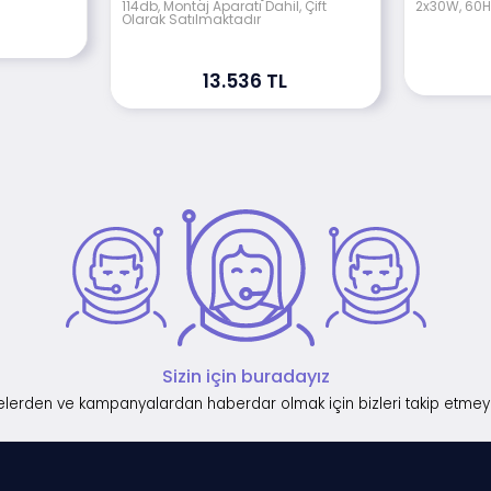
114db, Montaj Aparatı Dahil, Çift
2x30W, 60H
Olarak Satılmaktadır
13.536 TL
Sizin için buradayız
lerden ve kampanyalardan haberdar olmak için bizleri takip etmey