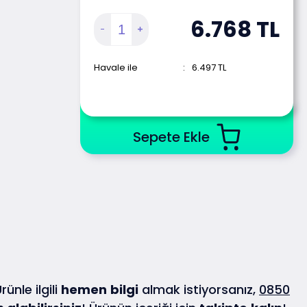
6.768
TL
Havale ile
:
6.497
TL
Sepete Ekle
ünle ilgili
hemen
bilgi
almak istiyorsanız,
0850