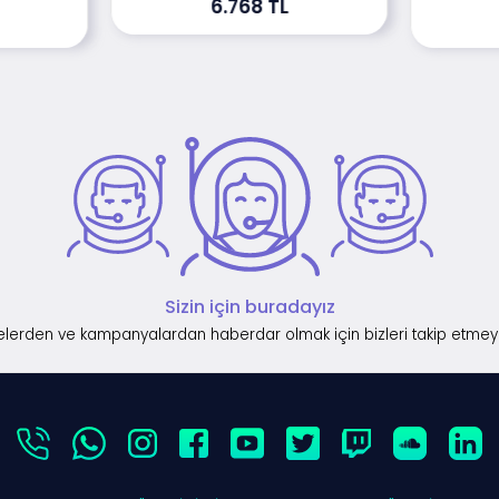
6.768 TL
Sizin için buradayız
lerden ve kampanyalardan haberdar olmak için bizleri takip etmey