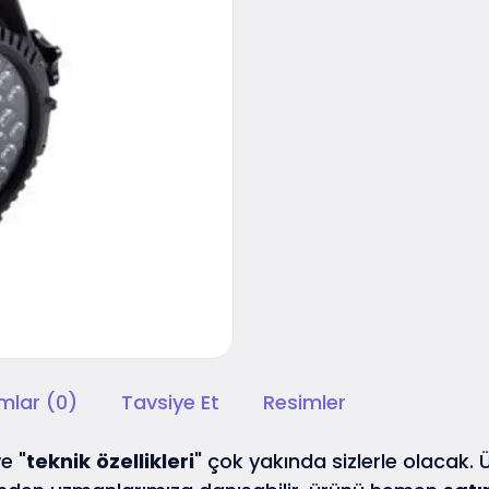
mlar (0)
Tavsiye Et
Resimler
e "
teknik
özellikleri
" çok yakında sizlerle olacak. Ür