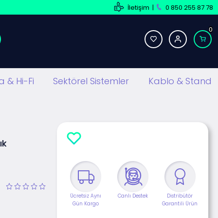
İletişim
|
0 850 255 87 78
0
 & Hi-Fi
Sektörel Sistemler
Kablo & Stand
ık
Ücretsiz Aynı
Canlı Destek
Distribütör
Gün Kargo
Garantili Ürün