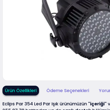
Ürün Özellikleri
Ödeme Seçenekleri
Yoru
Eclips Par 354 Led Par Işık ürünümüzün
"içeriği"
v