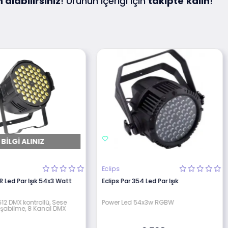
n alabilirsiniz
! Ürünün içeriği için
takipte
kalın
!
BILGI ALINIZ
Eclips
R Led Par Işık 54x3 Watt
Eclips Par 354 Led Par Işık
12 DMX kontrollü, Sese
Power Led 54x3w RGBW
ışabilme, 8 Kanal DMX