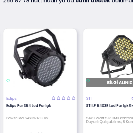
255 87 78
hattından ya da
canlı
destek
bölümün
BILGI ALINIZ
Eclips
STI
Eclips Par 354 Led Par Işık
STI LP 5403R Led Par Işık 
Power Led 54x3w RGBW
54x3 Watt 512 DMX kontroll
Duyarlı Çalışabilme, 8 Ka