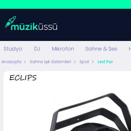
Stüdyo
DJ
Mikrofon
Sahne & Ses
Anasayfa
Sahne Işık Sistemleri
Spot
Led Par