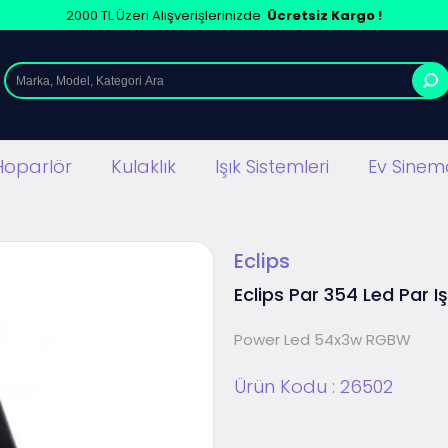
2000 TL Üzeri Alışverişlerinizde
Ücretsiz Kargo !
Hoparlör
Kulaklık
Işık Sistemleri
Ev Sinema
Eclips
Eclips Par 354 Led Par Iş
Power Led 54x3w RGBW
Ürün Kodu :
26502