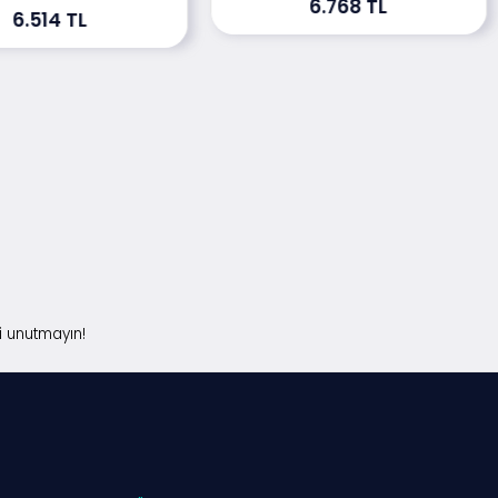
6.768 TL
6.514 TL
i unutmayın!