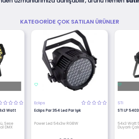
den uzmanlarımıza danışabilir, ürünü hemen
satı
KATEGORIDE ÇOK SATILAN ÜRÜNLER
Eclips
STI
54x3 Watt
Eclips Par 354 Led Par Işık
STI LP 5403
ü, Sese
Power Led 54x3w RGBW
54x3 Watt 5
nal DMX
Duyarlı Çal