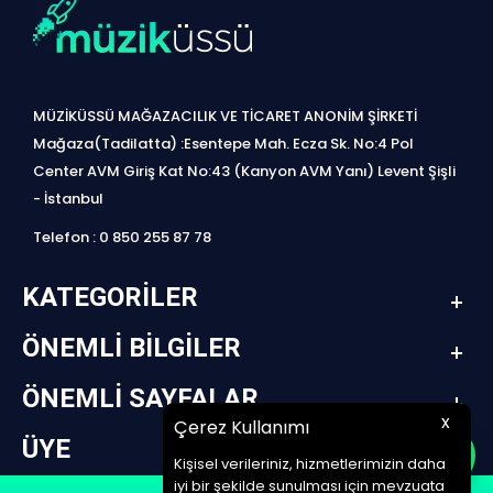
MÜZİKÜSSÜ MAĞAZACILIK VE TİCARET ANONİM ŞİRKETİ
Mağaza(Tadilatta) :Esentepe Mah. Ecza Sk. No:4 Pol
Center AVM Giriş Kat No:43 (Kanyon AVM Yanı) Levent Şişli
- İstanbul
Telefon : 0 850 255 87 78
KATEGORILER
ÖNEMLI BILGILER
ÖNEMLI SAYFALAR
x
Çerez Kullanımı
ÜYE
Kişisel verileriniz, hizmetlerimizin daha
iyi bir şekilde sunulması için mevzuata