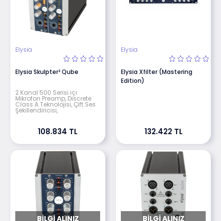
Elysia
Elysia
Elysia Skulpter² Qube
Elysia Xfilter (Mastering
Edition)
2 Kanal 500 Serisi içi
Mikrofon Preamp, Discrete
Class A Teknolojisi, Çift Ses
Şekillendiricisi,
108.834 TL
132.422 TL
BILGI ALINIZ
BILGI ALINIZ