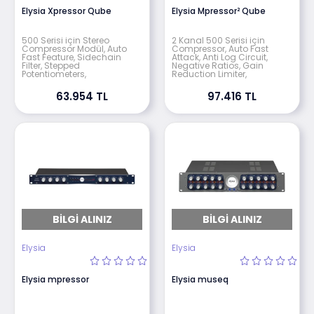
Elysia Xpressor Qube
Elysia Mpressor² Qube
500 Serisi için Stereo
2 Kanal 500 Serisi için
Compressor Modül, Auto
Compressor, Auto Fast
Fast Feature, Sidechain
Attack, Anti Log Circuit,
Filter, Stepped
Negative Ratios, Gain
Potentiometers,
Reduction Limiter,
63.954 TL
97.416 TL
BILGI ALINIZ
BILGI ALINIZ
Elysia
Elysia
Elysia mpressor
Elysia museq