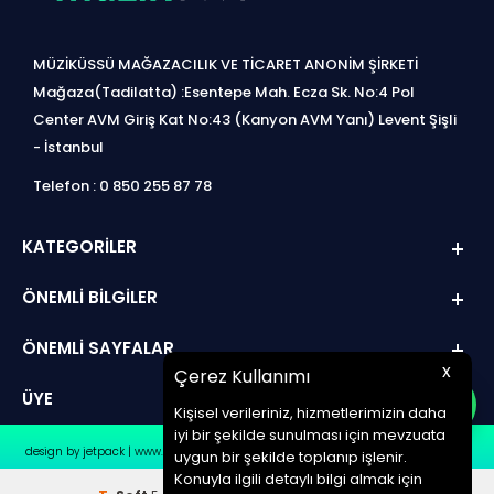
MÜZİKÜSSÜ MAĞAZACILIK VE TİCARET ANONİM ŞİRKETİ
Mağaza(Tadilatta) :Esentepe Mah. Ecza Sk. No:4 Pol
Center AVM Giriş Kat No:43 (Kanyon AVM Yanı) Levent Şişli
- İstanbul
Telefon : 0 850 255 87 78
KATEGORILER
ÖNEMLI BILGILER
ÖNEMLI SAYFALAR
x
Çerez Kullanımı
ÜYE
Kişisel verileriniz, hizmetlerimizin daha
iyi bir şekilde sunulması için mevzuata
design by jetpack | www.müziküssü.com | copyright ©2022 Tüm hakları saklıdır.
uygun bir şekilde toplanıp işlenir.
Konuyla ilgili detaylı bilgi almak için