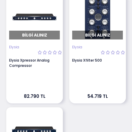
BILGI ALINIZ
BILGI ALINIZ
Elysia
Elysia
Elysia Xpressor Analog
Elysia Xfilter 500
Compressor
82.790 TL
54.719 TL