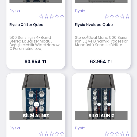
Elysia
Elysia
Elysia Xfilter Qube
Elysia Nvelope Qube
500 Serisi için 4-Band
Stereo/Dual Mono 500 Serisi
Stereo Equalizer Modül,
için EQ ve Dinamik Processor
Değiştirelebilir Wide/Narrow
Masaüstü Kasa ile Birlikte
Q Parametric Low,
63.954 TL
63.954 TL
BILGI ALINIZ
BILGI ALINIZ
Elysia
Elysia