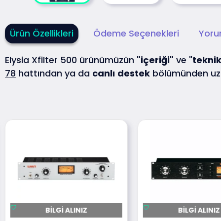
Ürün Özellikleri
Ödeme Seçenekleri
Yoru
Elysia Xfilter 500 ürünümüzün
"içeriği"
ve "
tekni
78
hattından ya da
canlı
destek
bölümünden uzm
BILGI ALINIZ
BILGI ALINIZ