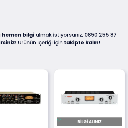
i
hemen
bilgi
almak istiyorsanız,
0850 255 87
irsiniz
! Ürünün içeriği için
takipte
kalın
!
BILGI ALINIZ