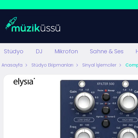
Stüdyo
DJ
Mikrofon
Sahne & Ses
Anasayfa
Stüdyo Ekipmanları
Sinyal İşlemciler
Compr