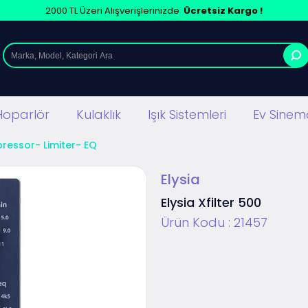
2000 TL Üzeri Alışverişlerinizde
Ücretsiz Kargo !
Hoparlör
Kulaklık
Işık Sistemleri
Ev Sinema
essor- Limiter- EQ
Elysia
Elysia Xfilter 500
Ürün Kodu :
21457