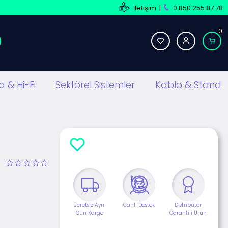
İletişim
|
0 850 255 87 78
0
 & Hi-Fi
Sektörel Sistemler
Kablo & Stand
Ücretsiz Aynı
Canlı Destek
Distribütör
Gün Kargo
Garantili Ürün