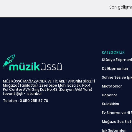
Son gelişme
KATEGORILER
Stüdyo Ekipmanl
DJ Ekipmanları
Sahne Ses ve Işık
MÜZİKÜSSÜ MAĞAZACILIK VE TİCARET ANONİM ŞİRKETİ
Mağaza(Tadilatta) :Esentepe Mah. Ecza Sk. No:4
Mikrofonlar
Pol Center AVM Giriş Kat No:43 (Kanyon AVM Yanı)
Levent Şişli - İstanbul
Hoparlör
Telefon : 0 850 255 87 78
Kulaklıklar
Ev Sinema ve Hi F
Mağaza Ses Sis
Işık Sistemleri