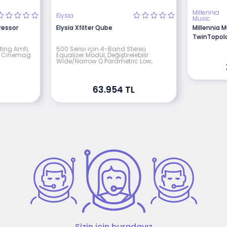
Millennia
Elysia
Music
essor
Elysia Xfilter Qube
Millennia M
TwinTopol
ting Amfi,
500 Serisi için 4-Band Stereo
ve Cinemag
Equalizer Modül, Değiştirelebilir
Wide/Narrow Q Parametric Low,
63.954 TL
Sizin için buradayız