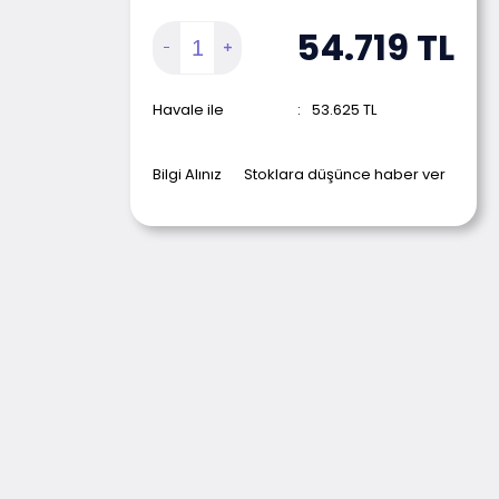
54.719
TL
Havale ile
:
53.625
TL
Bilgi Alınız
Stoklara düşünce haber ver