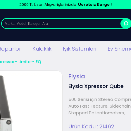
2000 TL Üzeri Alışverişlerinizde
Ücretsiz Kargo !
Hoparlör
Kulaklık
Işık Sistemleri
Ev Sinema
essor- Limiter- EQ
Elysia
Elysia Xpressor Qube
500 Serisi için Stereo Compr
Auto Fast Feature, Sidechain F
Stepped Potentiometers,
Ürün Kodu :
21462