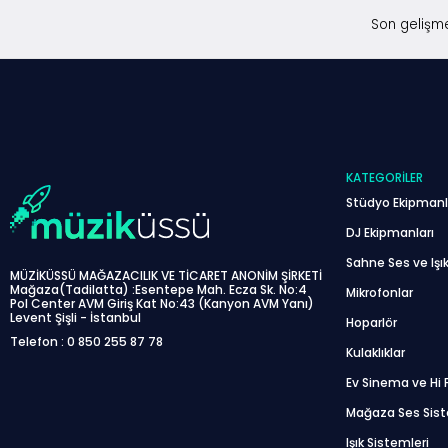
Son gelişme
KATEGORILER
Stüdyo Ekipmanl
DJ Ekipmanları
Sahne Ses ve Işık
MÜZİKÜSSÜ MAĞAZACILIK VE TİCARET ANONİM ŞİRKETİ
Mağaza(Tadilatta) :Esentepe Mah. Ecza Sk. No:4
Mikrofonlar
Pol Center AVM Giriş Kat No:43 (Kanyon AVM Yanı)
Levent Şişli - İstanbul
Hoparlör
Telefon : 0 850 255 87 78
Kulaklıklar
Ev Sinema ve Hi F
Mağaza Ses Sis
Işık Sistemleri