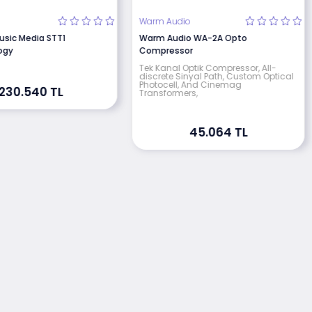
Warm Audio
usic Media STT1
Warm Audio WA-2A Opto
ogy
Compressor
Tek Kanal Optik Compressor, All-
discrete Sinyal Path, Custom Optical
Photocell, And Cinemag
230.540 TL
Transformers,
45.064 TL