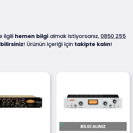
 ilgili
hemen
bilgi
almak istiyorsanız,
0850 255
bilirsiniz
! Ürünün içeriği için
takipte
kalın
!
BILGI ALINIZ