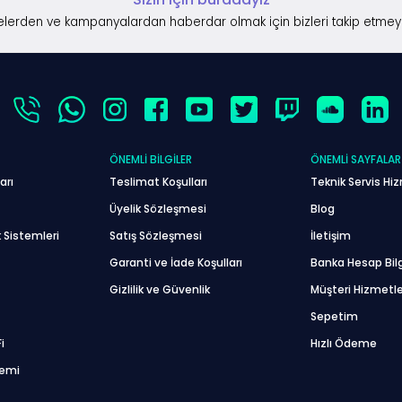
lerden ve kampanyalardan haberdar olmak için bizleri takip etmey
ÖNEMLI BILGILER
ÖNEMLI SAYFALAR
arı
Teslimat Koşulları
Teknik Servis Hiz
Üyelik Sözleşmesi
Blog
 Sistemleri
Satış Sözleşmesi
İletişim
Garanti ve İade Koşulları
Banka Hesap Bilg
Gizlilik ve Güvenlik
Müşteri Hizmetle
Sepetim
i
Hızlı Ödeme
temi