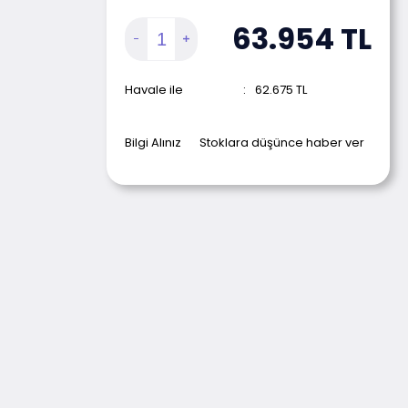
63.954
TL
Havale ile
:
62.675
TL
Bilgi Alınız
Stoklara düşünce haber ver