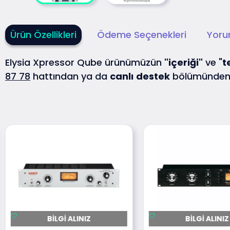
Ürün Özellikleri
Ödeme Seçenekleri
Yoru
Elysia Xpressor Qube ürünümüzün
"içeriği"
ve "
t
87 78
hattından ya da
canlı
destek
bölümünden 
BILGI ALINIZ
BILGI ALINIZ