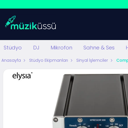
Stüdyo
DJ
Mikrofon
Sahne & Ses
Anasayfa
Stüdyo Ekipmanları
Sinyal İşlemciler
Compr