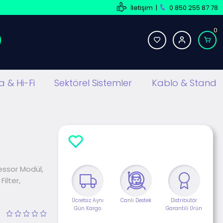
İletişim
|
0 850 255 87 78
0
 & Hi-Fi
Sektörel Sistemler
Kablo & Stand
essor Modül,
ilter,
Ücretsiz Aynı
Canlı Destek
Distribütör
Gün Kargo
Garantili Ürün