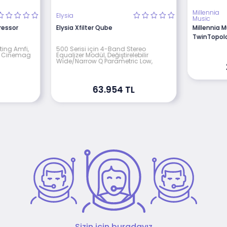
Millennia
Elysia
Music
essor
Elysia Xfilter Qube
Millennia M
TwinTopol
ting Amfi,
500 Serisi için 4-Band Stereo
ve Cinemag
Equalizer Modül, Değiştirelebilir
Wide/Narrow Q Parametric Low,
63.954 TL
Sizin için buradayız