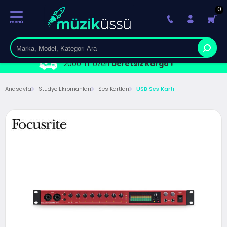
0
2000 TL Üzeri
Ücretsiz Kargo !
Anasayfa
Stüdyo Ekipmanları
Ses Kartları
USB Ses Kartı