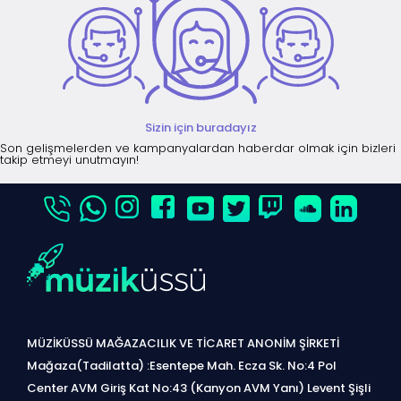
Sizin için buradayız
Son gelişmelerden ve kampanyalardan haberdar olmak için bizleri
takip etmeyi unutmayın!
MÜZİKÜSSÜ MAĞAZACILIK VE TİCARET ANONİM ŞİRKETİ
Mağaza(Tadilatta) :Esentepe Mah. Ecza Sk. No:4 Pol
Center AVM Giriş Kat No:43 (Kanyon AVM Yanı) Levent Şişli