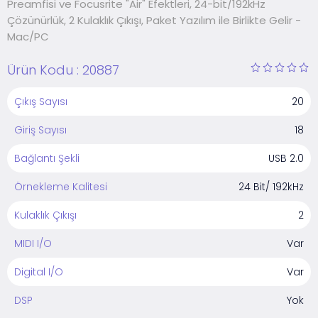
Preamfisi ve Focusrite "Air" Efektleri, 24-bit/192kHz
Çözünürlük, 2 Kulaklık Çıkışı, Paket Yazılım ile Birlikte Gelir -
Mac/PC
Ürün Kodu :
20887
Çıkış Sayısı
20
Giriş Sayısı
18
Bağlantı Şekli
USB 2.0
Örnekleme Kalitesi
24 Bit/ 192kHz
Kulaklık Çıkışı
2
MIDI I/O
Var
Digital I/O
Var
DSP
Yok