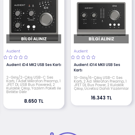
BILGI ALINIZ
BILGI ALINIZ
Audient
Audient
Audient iD4 MK2 USB Ses Kartı
Audient iD14 MKll USB Ses
Kartı
2-Giriş/2-Çıkış USB-C Ses
10-Giriş/6-Çıkış USB-C Ses
Kartı, 1 Adet Mikrofon Preamp, 1
Kartı, 2 Ad. Mikrofon Preamp, 1
JFET DI, USB Bus Powered, 2
JFET DI, Bus Power, 2 Kulaklık
Kulaklık Çıkışı, Yazılım Paketi ile
Çıkışı, Ücretsiz Dahili Yazılımlar
Birlikte Gelir
16.343 TL
8.650 TL