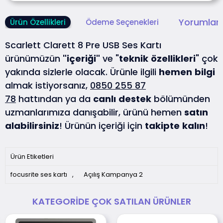
Yorumlar 
Ürün Özellikleri
Ödeme Seçenekleri
Scarlett Clarett 8 Pre USB Ses Kartı
ürünümüzün
"içeriği"
ve "
teknik
özellikleri
" çok
yakında sizlerle olacak. Ürünle ilgili
hemen
bilgi
almak istiyorsanız,
0850 255 87
78
hattından ya da
canlı
destek
bölümünden
uzmanlarımıza danışabilir, ürünü hemen
satın
alabilirsiniz
! Ürünün içeriği için
takipte
kalın
!
Ürün Etiketleri
focusrite ses kartı
,
Açılış Kampanya 2
KATEGORIDE ÇOK SATILAN ÜRÜNLER