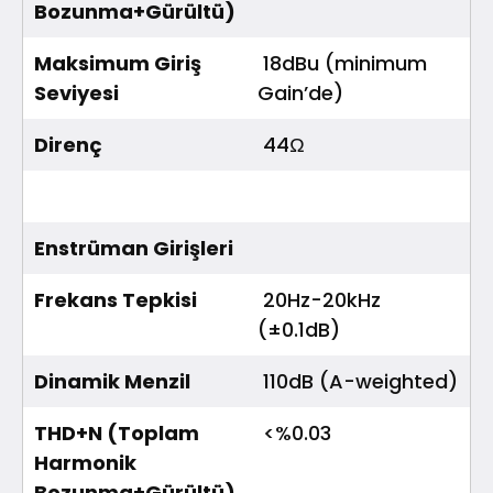
Bozunma+Gürültü)
Maksimum Giriş
18dBu (minimum
Seviyesi
Gain’de)
Direnç
44Ω
Enstrüman Girişleri
Frekans Tepkisi
20Hz-20kHz
(±0.1dB)
Dinamik Menzil
110dB (A-weighted)
THD+N (Toplam
<%0.03
Harmonik
Bozunma+Gürültü)