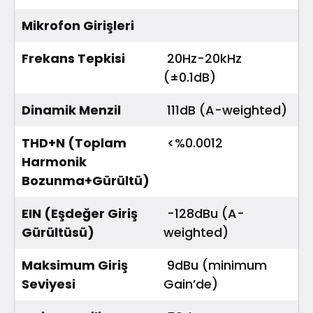
Mikrofon Girişleri
Frekans Tepkisi
20Hz-20kHz
(±0.1dB)
Dinamik Menzil
111dB (A-weighted)
THD+N (Toplam
<%0.0012
Harmonik
Bozunma+Gürültü)
EIN (Eşdeğer Giriş
-128dBu (A-
Gürültüsü)
weighted)
Maksimum Giriş
9dBu (minimum
Seviyesi
Gain’de)