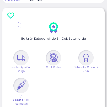
\n
\n
Bu Ürün Kategorisinde En Çok Satanlarda
Ücretsiz Aynı Gün
Canlı Destek
Distribütör Garantili
Kargo
Ürün
\n
3 Saate Hızlı
Teslimat\n