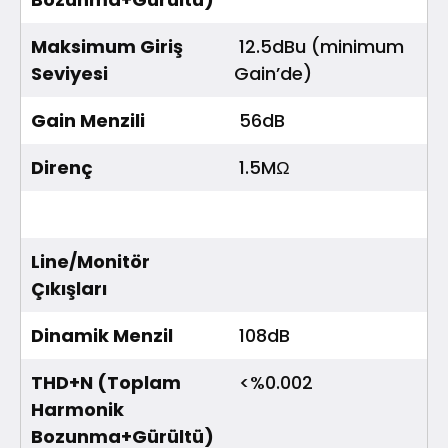
Maksimum Giriş
12.5dBu (minimum
Seviyesi
Gain’de)
Gain Menzili
56dB
Direnç
1.5MΩ
Line/Monitör
Çıkışları
Dinamik Menzil
108dB
THD+N (Toplam
<%0.002
Harmonik
Bozunma+Gürültü)