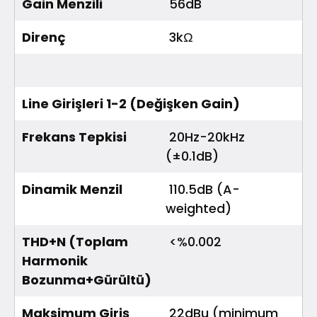
Gain Menzili
56dB
Direnç
3kΩ
Line Girişleri 1-2 (Değişken Gain)
Frekans Tepkisi
20Hz-20kHz
(±0.1dB)
Dinamik Menzil
110.5dB (A-
weighted)
THD+N (Toplam
<%0.002
Harmonik
Bozunma+Gürültü)
Maksimum Giriş
22dBu (minimum