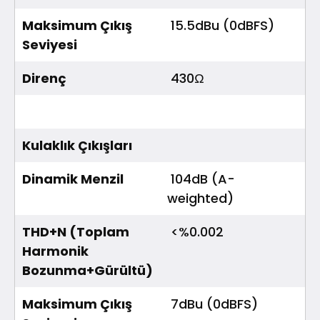
Maksimum Çıkış
15.5dBu (0dBFS)
Seviyesi
Direnç
430Ω
Kulaklık Çıkışları
Dinamik Menzil
104dB (A-
weighted)
THD+N (Toplam
<%0.002
Harmonik
Bozunma+Gürültü)
Maksimum Çıkış
7dBu (0dBFS)