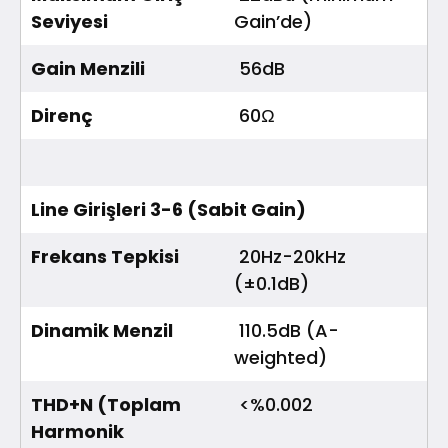
Seviyesi
Gain’de)
Gain Menzili
56dB
Direnç
60Ω
Line Girişleri 3-6 (Sabit Gain)
Frekans Tepkisi
20Hz-20kHz
(±0.1dB)
Dinamik Menzil
110.5dB (A-
weighted)
THD+N (Toplam
<%0.002
Harmonik