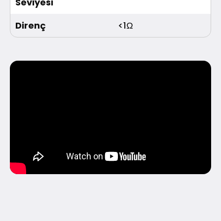
Seviyesi
Direnç
<1Ω