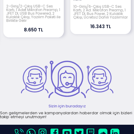
2-Giriş/2-Çıkış USB-C Ses
10-Giriş/6-Çıkış USB-C Ses
Kartı, 1 Adet Mikrofon Preamp, 1
Kartı, 2 Ad. Mikrofon Preamp, 1
JFET DI, USB Bus Powered, 2
JFET DI, Bus Power, 2 Kulaklık
Kulaklık Çıkışı, Yazılım Paketi ile
Çıkışı, Ücretsiz Dahili Yazılımlar
Birlikte Gelir
16.343 TL
8.650 TL
Sizin için buradayız
Son gelişmelerden ve kampanyalardan haberdar olmak için bizleri
takip etmeyi unutmayın!