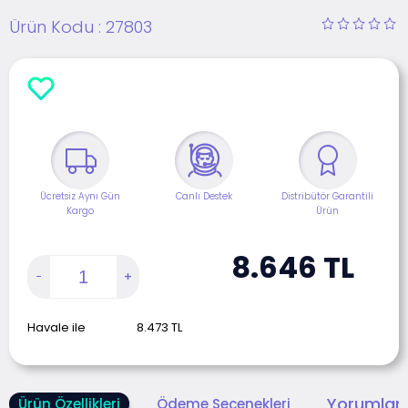
Ürün Kodu :
27803
Ücretsiz Aynı Gün
Canlı Destek
Distribütör Garantili
Kargo
Ürün
8.646
TL
Havale ile
8.473
TL
Yorumlar 
Ürün Özellikleri
Ödeme Seçenekleri