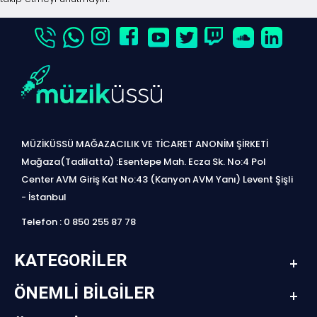
MÜZİKÜSSÜ MAĞAZACILIK VE TİCARET ANONİM ŞİRKETİ
Mağaza(Tadilatta) :Esentepe Mah. Ecza Sk. No:4 Pol
Center AVM Giriş Kat No:43 (Kanyon AVM Yanı) Levent Şişli
- İstanbul
Telefon : 0 850 255 87 78
KATEGORILER
ÖNEMLI BILGILER