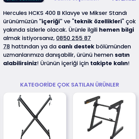
Hercules HCKS 400 B Klavye ve Mikser Standı
ürünümüzün
"içeriği"
ve "
teknik
özellikleri
" çok
yakında sizlerle olacak. Ürünle ilgili
hemen
bilgi
almak istiyorsanız,
0850 255 87
78
hattından ya da
canlı
destek
bölümünden
uzmanlarımıza danışabilir, ürünü hemen
satın
alabilirsiniz
! Ürünün içeriği için
takipte
kalın
!
KATEGORIDE ÇOK SATILAN ÜRÜNLER