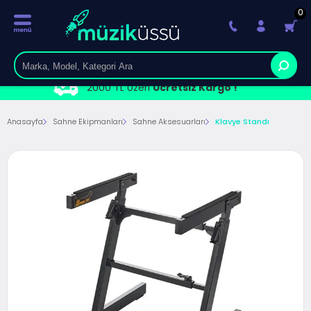
0
2000 TL Üzeri
Ücretsiz Kargo !
Anasayfa
Sahne Ekipmanları
Sahne Aksesuarları
Klavye Standı