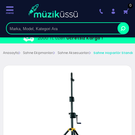
0
2000 TL Üzeri
Ücretsiz Kargo !
Anasayfa
Sahne Ekipmanları
Sahne Aksesuarları
Sahne Hoparlör Standı