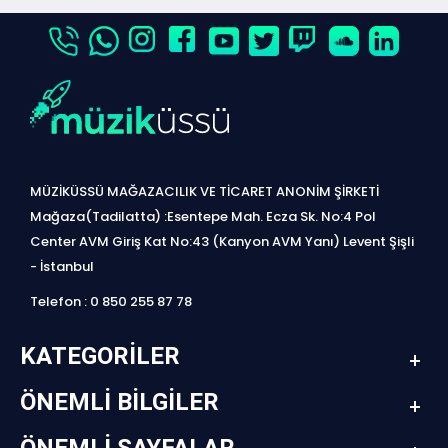
MÜZİKÜSSÜ MAĞAZACILIK VE TİCARET ANONİM ŞİRKETİ
Mağaza(Tadilatta) :Esentepe Mah. Ecza Sk. No:4 Pol
Center AVM Giriş Kat No:43 (Kanyon AVM Yanı) Levent Şişli
- İstanbul
Telefon : 0 850 255 87 78
KATEGORILER
ÖNEMLI BILGILER