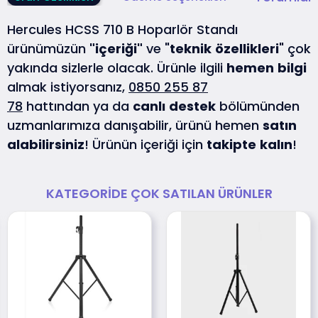
Hercules HCSS 710 B Hoparlör Standı
ürünümüzün
"içeriği"
ve "
teknik
özellikleri
" çok
yakında sizlerle olacak. Ürünle ilgili
hemen
bilgi
almak istiyorsanız,
0850 255 87
78
hattından ya da
canlı
destek
bölümünden
uzmanlarımıza danışabilir, ürünü hemen
satın
alabilirsiniz
! Ürünün içeriği için
takipte
kalın
!
KATEGORIDE ÇOK SATILAN ÜRÜNLER